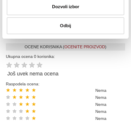
Vise od 200.000 zadovoljnih kupaca
Dozvoli izbor
Ekspresna dostava u celoj Srbiji
Uvek dostupna podrška i servis
100% Sigurna kupovina
Odbij
Kupovinom preko 8000 din popust 5% sledecom kupovinom
OCENE KORISNIKA (
OCENITE PROIZVOD
)
Ukupna ocena 0 korisnika:
★
★
★
★
★
Još uvek nema ocena
Raspodela ocena:
★
★
★
★
★
Nema
★
★
★
★
★
Nema
★
★
★
★
★
Nema
★
★
★
★
★
Nema
★
★
★
★
★
Nema