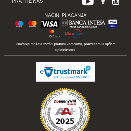
PRATITE NAS
NAČINI PLAĆANJA
Plaćanje možete izvršiti platnim karticama, pouzećem ili opštim
uplatnicama.