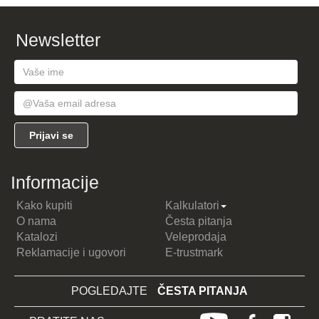
Newsletter
Informacije
Kako kupiti
Kalkulatori
O nama
Česta pitanja
Katalozi
Veleprodaja
Reklamacije i ugovori
E-trustmark
POGLEDAJTE
ČESTA PITANJA