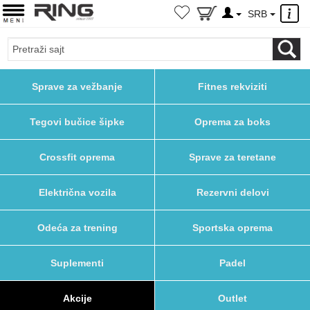
×
SRB
Sprave za vežbanje
Fitnes rekviziti
Tegovi bučice šipke
Oprema za boks
Crossfit oprema
Sprave za teretane
Električna vozila
Rezervni delovi
Odeća za trening
Sportska oprema
Suplementi
Padel
Akcije
Outlet