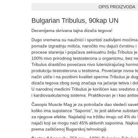
OPIS PROIZVODA
Bulgarian Tribulus, 90kap UN
Decenijama skrivana tajna dizača tegova!
Dugo vremena su naučnici i sportisti zadivljeni moćima
pomaže izgradnju mišića, naročito mu dajući čvrstinu 
procese starenja i pojačava seksualnu želju.Tribulus j
100% nivo prirodnog testosterona u organizmu, bez ne
Tribulus drastično povećava nivo lutenizirajućeg hormo
produkciju testosterona u testisima. Povećanje nivoa 
način utiče i na pozitivni kvalitet sperme.Tribulus je du
dizača tegova zbog svog značaja na jačanje tetiva i do
U narodnoj medicini Tribulus je korišćen kao sredstvo 
i kardiovaskularnog sistema. Praktikovan je i kao antisep
Časopis Muscle Mag je za potrošače dao sledeći savet:
koliko ima supstance “Saponis”, to jest aktivne substa
za njegove efekte. Najslabiji na tržištu imaju od 4% d
najači koji se mogu naći 45% aktivnih saponina. Najkvali
prema zaštićenoj Bugarskoj tehnologiji.