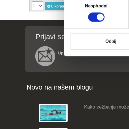
Neophodni
сагласности
U korpu
U korpu
Prijavi se za informacije o p
Odbij
Upišite vaše podatke (ime i email adre
Novo na našem blogu
Kako vežbanje može