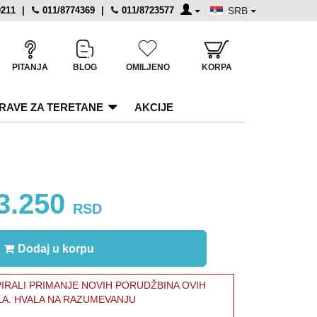
0211
|
011/8774369
|
011/8723577
SRB
PITANJA
BLOG
OMILJENO
KORPA
RAVE ZA TERETANE
AKCIJE
3.250
RSD
Dodaj u korpu
RALI PRIMANJE NOVIH PORUDŽBINA OVIH
LA. HVALA NA RAZUMEVANJU