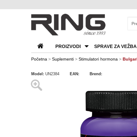
O
nama
Katalozi
PROIZVODI
SPRAVE ZA VEŽBA
Kontakt
Blog
Početna
>
Suplementi
>
Stimulatori hormona
>
Bulgar
Česta
Model:
UN2384
EAN:
Brend:
pitanja