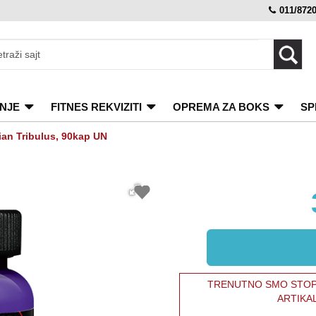
011/872
NJE
FITNES REKVIZITI
OPREMA ZA BOKS
SP
ian Tribulus, 90kap UN
TRENUTNO SMO STOPI
ARTIKA