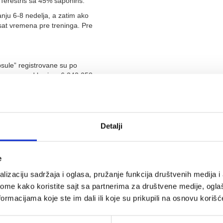
Terestris sa 45% saponins.
anju 6-8 nedelja, a zatim ako
e sat vremena pre treninga. Pre
psule” registrovane su po
rane su pod brojem 6,343,258.
di
Detalji
e
lizaciju sadržaja i oglasa, pružanje funkcija društvenih medija i 
tes fitnes
RING pilates fitnes
ruke i noge-
tegovi za ruke i noge-
ome kako koristite sajt sa partnerima za društvene medije, oglaš
 2x1kg RX
Classic 2x0,5kg RX
ormacijama koje ste im dali ili koje su prikupili na osnovu korišć
23-1 kg
LKW-1223-0,5 kg
0 rsd
2.290 rsd