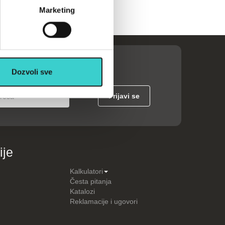
Marketing
Dozvoli sve
ije
Kalkulatori
Česta pitanja
Katalozi
Reklamacije i ugovori