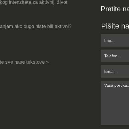
og intenziteta za aktivniji život
Pratite n
Pišite n
njem ako dugo niste bili aktivni?
te sve nase tekstove »