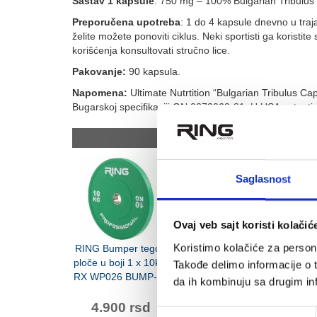
Sastav 1 kapsule
: 750 mg – 100% Bulgarian Tribulus 
Preporučena upotreba
: 1 do 4 kapsule dnevno u traj
želite možete ponoviti ciklus. Neki sportisti ga koristit
korišćenja konsultovati stručno lice.
Pakovanje:
90 kapsula.
Napomena:
Ultimate Nutrtition “Bulgarian Tribulus Ca
Bugarskoj specifikaciji ON 0273062-81. U USA patenti
Povezani proizvo
Saglasnost
Ovaj veb sajt koristi kolačić
Koristimo kolačiće za persona
RING Bumper tegovi
RING Bumper tegovi
RING pila
ploče u boji 1 x 10kg-
ploče u boji 1 x 5kg-
tegovi za 
Takođe delimo informacije o t
RX WP026 BUMP-10
RX WP026 BUMP-5
Classic
da ih kombinuju sa drugim inf
LKW-12
4.900 rsd
2.490 rsd
3.69
Избор