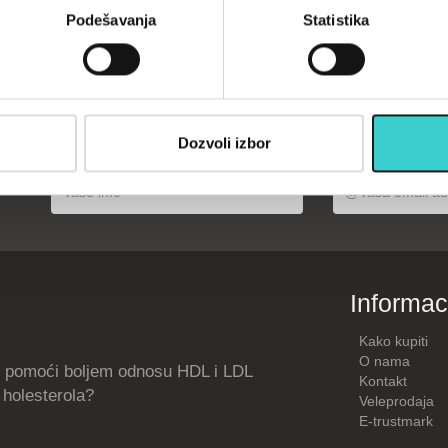
Podešavanja
Statistika
U korpu
U korpu
opustima, akcijama, treninzima
Dozvoli izbor
su)
Informac
Kako kupiti
O nama
 pomoći boljem odnosu HDL i LDL
Kontakt
holesterola?
Veleprodaja
E-trustmark