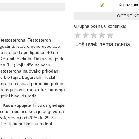
Kupovinom 
OCENE KO
Ukupna ocena 0 korisnika:
★
★
★
★
★
 testosterona. Testosteron
Još uvek nema ocena
i gustinu, istovremeno usporava
e u stanju da podigne od 40 do
željenih efekata. Dokazano je da
na (LH) koji utiče na veću
testosterona na ovako prirodan
go bio tajna bugarskih i ruskih
bijanja na snazi prirodnim putem.
za regulisanje rada jetre, bubrega
tik i blagi diuretik.
 Kada kupujete Tribulus gledajte
nce u Tribulusu koja je odgovorna
o 5%, srednji od 20% do 29% i
teniji su oni koji su rađeni