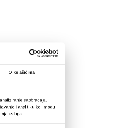
O kolačićima
analiziranje saobraćaja.
avanje i analitiku koji mogu
enja usluga.