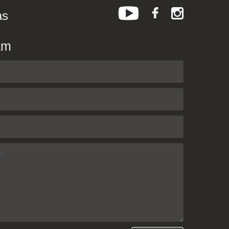
as
am