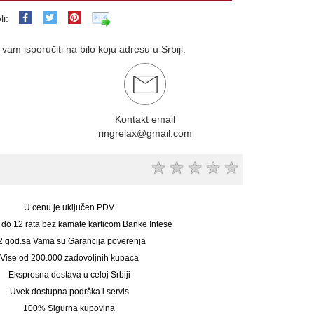
li:
am isporučiti na bilo koju adresu u Srbiji.
Kontakt email
ringrelax@gmail.com
★
★
★
★
★
U cenu je uključen PDV
 do 12 rata bez kamate karticom Banke Intese
2 god.sa Vama su Garancija poverenja
Vise od 200.000 zadovoljnih kupaca
Ekspresna dostava u celoj Srbiji
Uvek dostupna podrška i servis
100% Sigurna kupovina