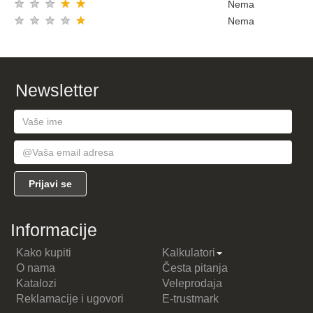
★
★
★
★
★
Nema
★
★
★
★
★
Nema
Newsletter
Informacije
Kako kupiti
Kalkulatori
O nama
Česta pitanja
Katalozi
Veleprodaja
Reklamacije i ugovori
E-trustmark