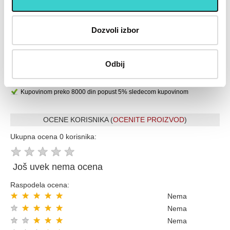
U cenu je uključen PDV
Placanje do 12 rata bez kamate karticom Banke Intese
Dozvoli izbor
32 god.sa Vama su Garancija poverenja
Vise od 200.000 zadovoljnih kupaca
Ekspresna dostava u celoj Srbiji
Odbij
Uvek dostupna podrška i servis
100% Sigurna kupovina
Kupovinom preko 8000 din popust 5% sledecom kupovinom
OCENE KORISNIKA (
OCENITE PROIZVOD
)
Ukupna ocena 0 korisnika:
★
★
★
★
★
Još uvek nema ocena
Raspodela ocena:
★
★
★
★
★
Nema
★
★
★
★
★
Nema
★
★
★
★
★
Nema