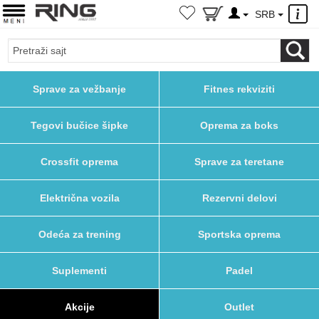
×
SRB
Sprave za vežbanje
Fitnes rekviziti
Tegovi bučice šipke
Oprema za boks
Crossfit oprema
Sprave za teretane
Električna vozila
Rezervni delovi
Odeća za trening
Sportska oprema
Suplementi
Padel
Akcije
Outlet