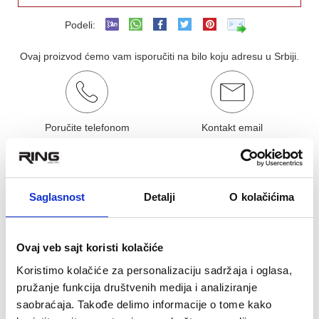
Podeli:
Ovaj proizvod ćemo vam isporučiti na bilo koju adresu u Srbiji.
Poručite telefonom
Kontakt email
011/877-43-69
ringrelax@gmail.com
OCENA KORISNIKA:
★
★
★
★
★
Pogledaj mišljenja (0)
Saglasnost
Detalji
O kolačićima
OPIS PROIZVODA
Ovaj veb sajt koristi kolačiće
Bandazer za saku
Koristimo kolačiće za personalizaciju sadržaja i oglasa,
Pogodan za sportske povrede, artritis ili istezanje zgloba
pružanje funkcija društvenih medija i analiziranje
Stabilizuje pokrete zgloba
saobraćaja. Takođe delimo informacije o tome kako
Sačinjen od elastičnih materijala