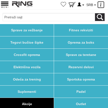
×
SRB
Sprave za vežbanje
Fitnes rekviziti
Tegovi bučice šipke
Oprema za boks
Crossfit oprema
Sprave za teretane
Električna vozila
Rezervni delovi
Odeća za trening
Sportska oprema
Suplementi
Padel
Akcije
Outlet