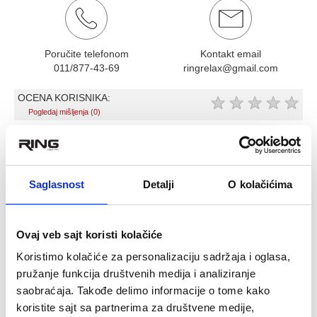
Poručite telefonom
Kontakt email
011/877-43-69
ringrelax@gmail.com
OCENA KORISNIKA:
★
★
★
★
★
Pogledaj mišljenja (0)
OPIS PROIZVODA
Arginine Pyroglutamate Lysine, 100kap
Saglasnost
Detalji
O kolačićima
Arginin piroglutamat je poseban oblik arginina, koji u kombinaciji
sa lizinom povećava prirodni hormon rasta isto kao znatno veća
količina običnog L-arginina. Zahvaljujući ovoj izvanrednoj
Ovaj veb sajt koristi kolačiće
efikasnosti i ekonomičnosti, najširi krug korisnika sada može
Koristimo kolačiće za personalizaciju sadržaja i oglasa,
sebi da olakša put do lepšeg izgleda, boljeg zdravlja i kvaliteta
pružanje funkcija društvenih medija i analiziranje
života.
saobraćaja. Takođe delimo informacije o tome kako
Preporučena upotreba: 3 kapsule dnevno, na prazan stomak
koristite sajt sa partnerima za društvene medije,
pre spavanja.