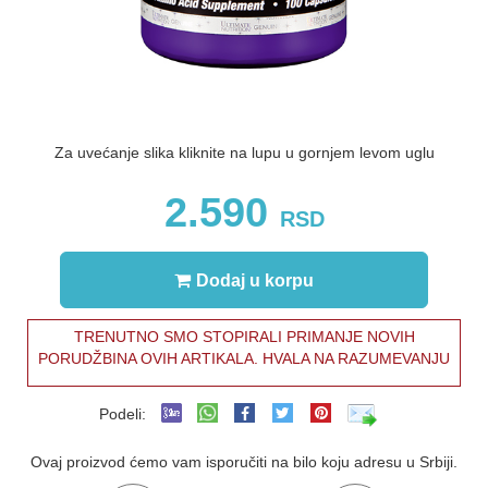
Za uvećanje slika kliknite na lupu u gornjem levom uglu
2.590
RSD
Dodaj u korpu
TRENUTNO SMO STOPIRALI PRIMANJE NOVIH
PORUDŽBINA OVIH ARTIKALA. HVALA NA RAZUMEVANJU
Podeli:
Ovaj proizvod ćemo vam isporučiti na bilo koju adresu u Srbiji.