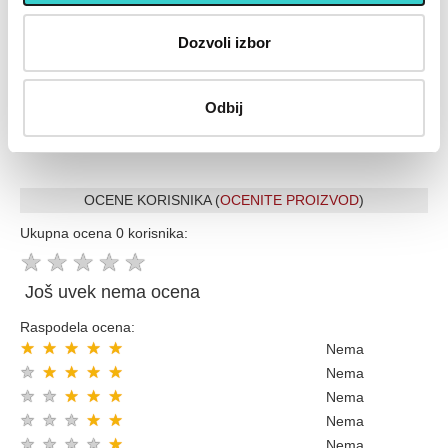
Placanje do 12 rata bez kamate karticom Banke Intese
32 god.sa Vama su Garancija poverenja
Dozvoli izbor
Vise od 200.000 zadovoljnih kupaca
Ekspresna dostava u celoj Srbiji
Uvek dostupna podrška i servis
Odbij
100% Sigurna kupovina
Kupovinom preko 8000 din popust 5% sledecom kupovinom
OCENE KORISNIKA (
OCENITE PROIZVOD
)
Ukupna ocena 0 korisnika:
★
★
★
★
★
Još uvek nema ocena
Raspodela ocena:
★
★
★
★
★
Nema
★
★
★
★
★
Nema
★
★
★
★
★
Nema
★
★
★
★
★
Nema
★
★
★
★
★
Nema