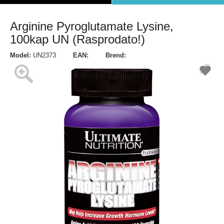
Arginine Pyroglutamate Lysine,
100kap UN (Rasprodato!)
Model:
UN2373
EAN:
Brend: