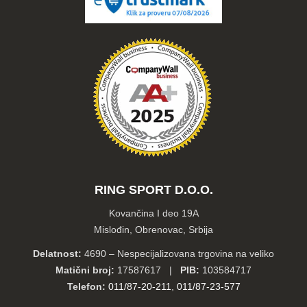
RING SPORT D.O.O.
Kovančina I deo 19A
Mislođin, Obrenovac, Srbija
Delatnost:
4690 – Nespecijalizovana trgovina na veliko
Matični broj:
17587617 |
PIB:
103584717
Telefon:
011/87-20-211
,
011/87-23-577