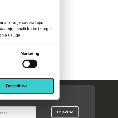
analiziranje saobraćaja.
avanje i analitiku koji mogu
enja usluga.
Marketing
Dozvoli sve