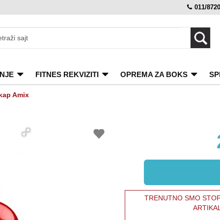
011/872
NJE
FITNES REKVIZITI
OPREMA ZA BOKS
SP
kap Amix
TRENUTNO SMO STOPI
ARTIKA