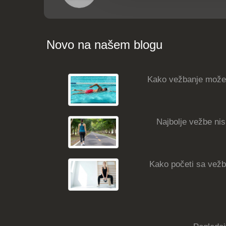
Novo na našem blogu
Kako vežbanje može
Najbolje vežbe nisk
Kako početi sa vežba