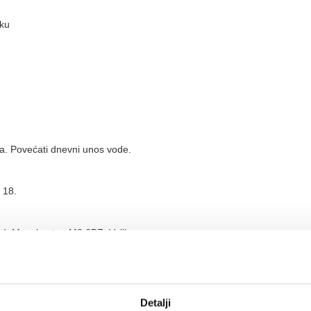
šku
ja. Povećati dnevni unos vode.
 18.
rd, Manchester, M3 6BZ, Velika
di
Detalji