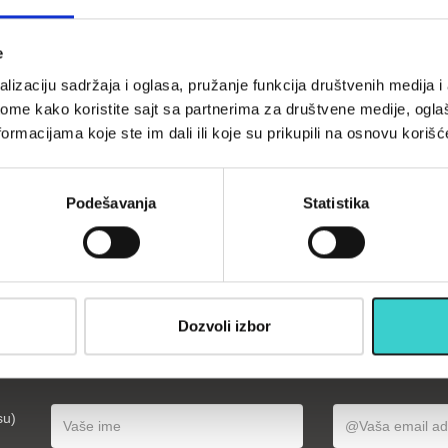
e
lizaciju sadržaja i oglasa, pružanje funkcija društvenih medija i 
ome kako koristite sajt sa partnerima za društvene medije, oglaš
ormacijama koje ste im dali ili koje su prikupili na osnovu korišć
tes fitnes
RING pilates fitnes
ruke i noge-
tegovi za ruke i noge-
 2x1kg RX
Classic 2x0,5kg RX
23-1 kg
LKW-1223-0,5 kg
Podešavanja
Statistika
0 rsd
2.290 rsd
U korpu
U korpu
Dozvoli izbor
opustima, akcijama, treninzima
su)