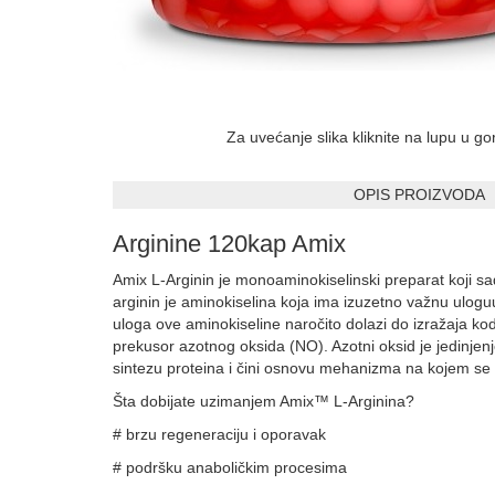
Za uvećanje slika kliknite na lupu u g
OPIS PROIZVODA
Arginine 120kap Amix
Amix L-Arginin je monoaminokiselinski preparat koji sad
arginin je aminokiselina koja ima izuzetno važnu uloguu
uloga ove aminokiseline naročito dolazi do izražaja kod s
prekusor azotnog oksida (NO). Azotni oksid je jedinje
sintezu proteina i čini osnovu mehanizma na kojem se z
Šta dobijate uzimanjem Amix™ L-Arginina?
# brzu regeneraciju i oporavak
# podršku anaboličkim procesima