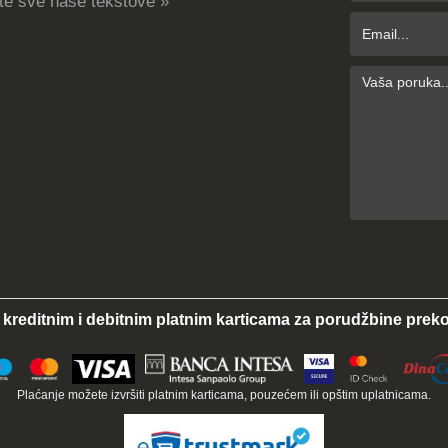
te sve nase tekstove »
 kreditnim i debitnim platnim karticama za porudžbine preko
Plaćanje možete izvršiti platnim karticama, pouzećem ili opštim uplatnicama.