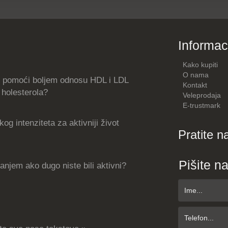
Informac
Kako kupiti
O nama
 pomoći boljem odnosu HDL i LDL
Kontakt
holesterola?
Veleprodaja
E-trustmark
og intenziteta za aktivniji život
Pratite n
Pišite n
njem ako dugo niste bili aktivni?