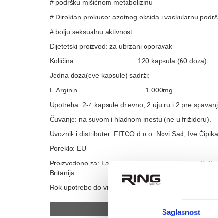
# podršku mišićnom metabolizmu
# Direktan prekusor azotnog oksida i vaskularnu podr
# bolju seksualnu aktivnost
Dijetetski proizvod: za ubrzani oporavak
Količina................................ 120 kapsula (60 doza)
Jedna doza(dve kapsule) sadrži:
L-Arginin...................................1.000mg
Upotreba: 2-4 kapsule dnevno, 2 ujutru i 2 pre spavan
Čuvanje: na suvom i hladnom mestu (ne u frižideru).
Uvoznik i distributer: FITCO d.o.o. Novi Sad, Ive Ćipika
Poreklo: EU
Proizvedeno za: LargeLife® Ltd., Bexley square, Salfo
Britanija
Rok upotrebe do vremena naznačenog na pakovanju.
Povezani proizvo
Saglasnost