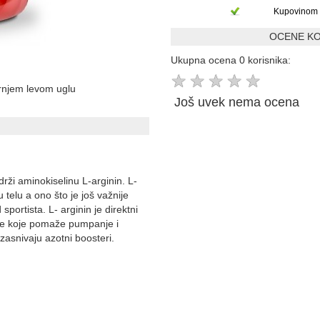
Kupovinom 
OCENE KO
Ukupna ocena 0 korisnika:
★
★
★
★
★
ornjem levom uglu
Još uvek nema ocena
rži aminokiselinu L-arginin. L-
 telu a ono što je još važnije
portista. L- arginin je direktni
nje koje pomaže pumpanje i
asnivaju azotni boosteri.