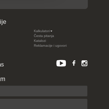
ije
Kalkulatori
Česta pitanja
Katalozi
Reklamacije i ugovori
as
am