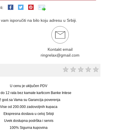
li:
am isporučiti na bilo koju adresu u Srbiji.
Kontakt email
ringrelax@gmail.com
★
★
★
★
★
U cenu je uključen PDV
 do 12 rata bez kamate karticom Banke Intese
2 god.sa Vama su Garancija poverenja
Vise od 200.000 zadovoljnih kupaca
Ekspresna dostava u celoj Srbiji
Uvek dostupna podrška i servis
100% Sigurna kupovina