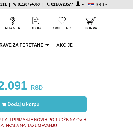
0211
|
011/8774369
|
011/8723577
SRB
PITANJA
BLOG
OMILJENO
KORPA
RAVE ZA TERETANE
AKCIJE
2.091
RSD
Dodaj u korpu
RALI PRIMANJE NOVIH PORUDŽBINA OVIH
LA. HVALA NA RAZUMEVANJU