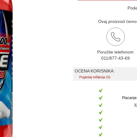
Pode
Ovaj proizvod ćemo v
Poručite telefonom
011/877-43-69
OCENA KORISNIKA:
Pogledaj mišljenja (0)
Placanje
3