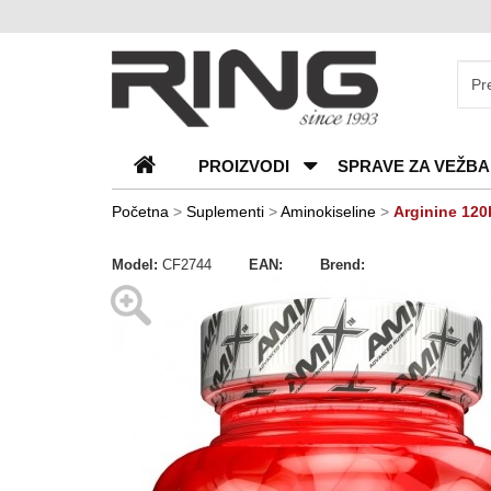
O
nama
Katalozi
PROIZVODI
SPRAVE ZA VEŽBA
Kontakt
Blog
Početna
>
Suplementi
>
Aminokiseline
>
Arginine 120
Česta
Model:
CF2744
EAN:
Brend:
pitanja