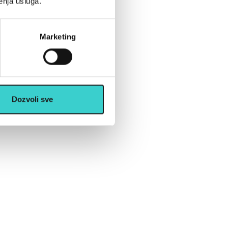
enja usluga.
Marketing
Dozvoli sve