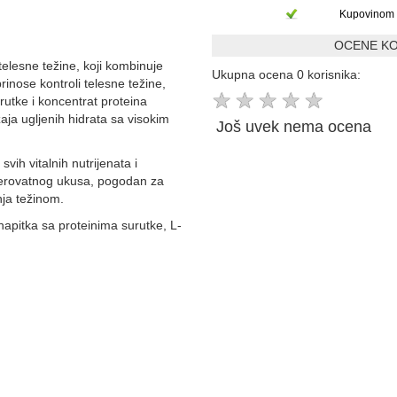
Kupovinom 
OCENE KO
telesne težine, koji kombinuje
Ukupna ocena 0 korisnika:
inose kontroli telesne težine,
★
★
★
★
★
surutke i koncentrat proteina
aja ugljenih hidrata sa visokim
Još uvek nema ocena
vih vitalnih nutrijenata i
verovatnog ukusa, pogodan za
nja težinom.
apitka sa proteinima surutke, L-