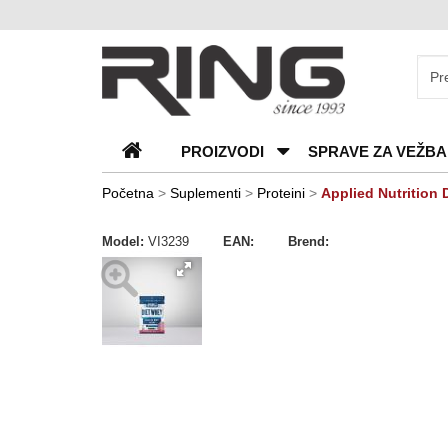
O
nama
Katalozi
PROIZVODI
SPRAVE ZA VEŽBA
Kontakt
Blog
Početna
>
Suplementi
>
Proteini
>
Applied Nutrition
Česta
Model:
VI3239
EAN:
Brend:
pitanja