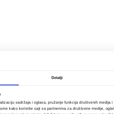
Detalji
e
oncentrat proteina
SURUTKE
,
lizaciju sadržaja i oglasa, pružanje funkcija društvenih medija i 
nitin; aroma čokolade; ekstrakt
ome kako koristite sajt sa partnerima za društvene medije, oglaš
ola); konjugovana linolna kiselina