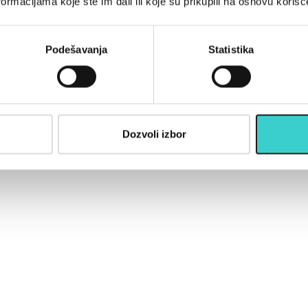
ormacijama koje ste im dali ili koje su prikupili na osnovu korišć
.
Podešavanja
Statistika
Dozvoli izbor