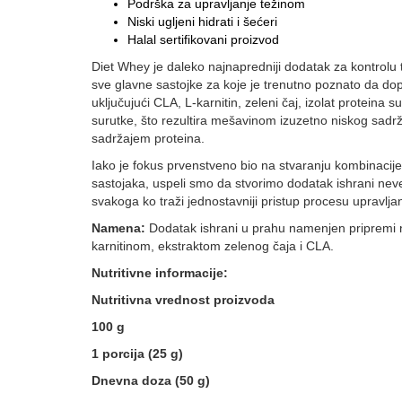
Podrška za upravljanje težinom
Niski ugljeni hidrati i šećeri
Halal sertifikovani proizvod
Diet Whey je daleko najnapredniji dodatak za kontrolu 
sve glavne sastojke za koje je trenutno poznato da dopr
uključujući CLA, L-karnitin, zeleni čaj, izolat proteina 
surutke, što rezultira mešavinom izuzetno niskog sadrž
sadržajem proteina.
Iako je fokus prvenstveno bio na stvaranju kombinacije s
sastojaka, uspeli smo da stvorimo dodatak ishrani ne
svakoga ko traži jednostavniji pristup procesu upravlja
Namena:
Dodatak ishrani u prahu namenjen pripremi n
karnitinom, ekstraktom zelenog čaja i CLA.
Nutritivne informacije:
Nutritivna vrednost proizvoda
100 g
1 porcija (25 g)
Dnevna doza (50 g)