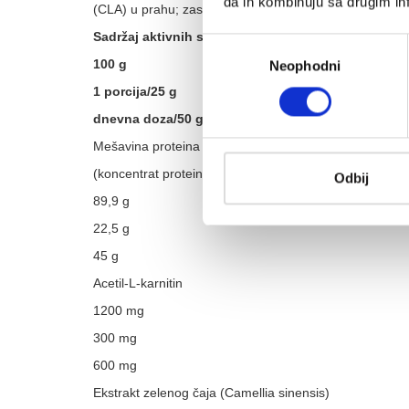
da ih kombinuju sa drugim inf
(CLA) u prahu; zaslađivači – sukraloza, steviol glikozidi
Sadržaj aktivnih sastojaka
Избор
100 g
Neophodni
сагласности
1 porcija/25 g
dnevna doza/50 g
Mešavina proteina surutke
(koncentrat proteina surutke i izolat proteina surutke
Odbij
89,9 g
22,5 g
45 g
Acetil-L-karnitin
1200 mg
300 mg
600 mg
Ekstrakt zelenog čaja (Camellia sinensis)