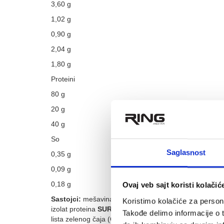
3,60 g
1,02 g
0,90 g
2,04 g
1,80 g
Proteini
80 g
20 g
40 g
So
Saglasnost
0,35 g
0,09 g
0,18 g
Ovaj veb sajt koristi kolačić
Sastojci:
mešavina proteina
SURUTKE
(iz
MLEKA
)[k
Koristimo kolačiće za persona
izolat proteina
SURUTKE
]; kakao u prahu; acetil-L-kar
Takođe delimo informacije o t
lista zelenog čaja (Camellia sinensis)(min. 95% polifen