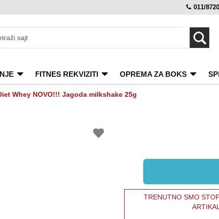
011/872
NJE
FITNES REKVIZITI
OPREMA ZA BOKS
SP
 Diet Whey NOVO!!! Jagoda milkshake 25g
TRENUTNO SMO STOPI
ARTIKA