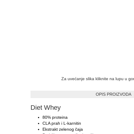
Za uvećanje slika kliknite na lupu u g
OPIS PROIZVODA
Diet Whey
80% proteina
CLA prah i L-karnitin
Ekstrakt zelenog čaja