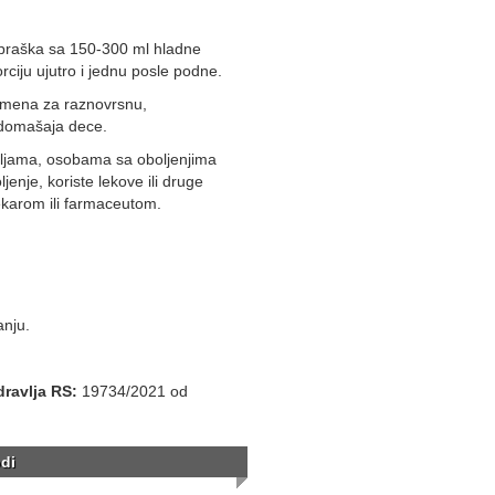
) praška sa 150-300 ml hladne
rciju ujutro i jednu posle podne.
zamena za raznovrsnu,
 domašaja dece.
iljama, osobama sa oboljenjima
enje, koriste lekove ili druge
ekarom ili farmaceutom.
nju.
dravlja RS:
19734/2021 od
di