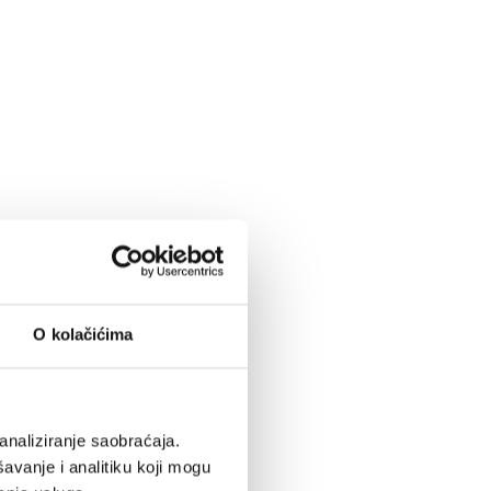
O kolačićima
analiziranje saobraćaja.
avanje i analitiku koji mogu