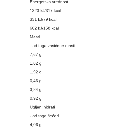
Energetska vrednost
1323 kJ/317 kcal
331 kJ/79 kcal
662 kJ/158 kcal
Masti
- od toga zasićene masti
7,67 g
1,82 g
1,92 g
0,46 g
3,84 g
0,92 g
Ugljeni hidrati
- od toga šećeri
4,06 g