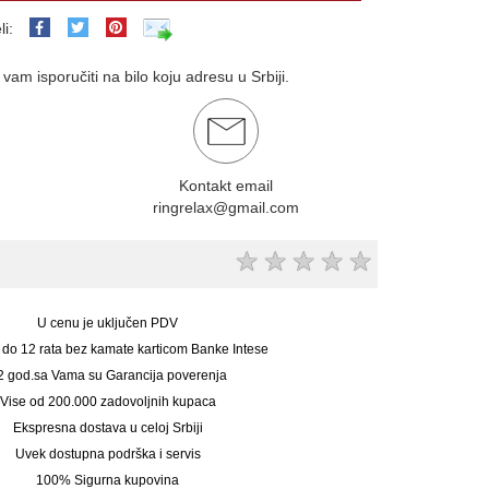
li:
am isporučiti na bilo koju adresu u Srbiji.
Kontakt email
ringrelax@gmail.com
★
★
★
★
★
U cenu je uključen PDV
 do 12 rata bez kamate karticom Banke Intese
2 god.sa Vama su Garancija poverenja
Vise od 200.000 zadovoljnih kupaca
Ekspresna dostava u celoj Srbiji
Uvek dostupna podrška i servis
100% Sigurna kupovina