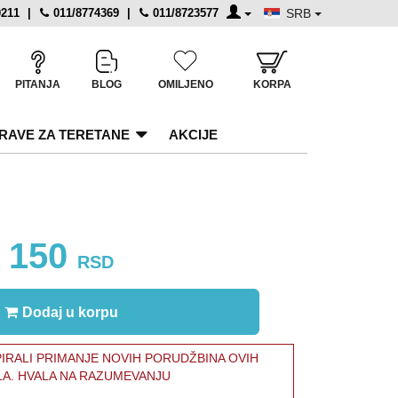
0211
|
011/8774369
|
011/8723577
SRB
PITANJA
BLOG
OMILJENO
KORPA
RAVE ZA TERETANE
AKCIJE
150
RSD
Dodaj u korpu
RALI PRIMANJE NOVIH PORUDŽBINA OVIH
LA. HVALA NA RAZUMEVANJU