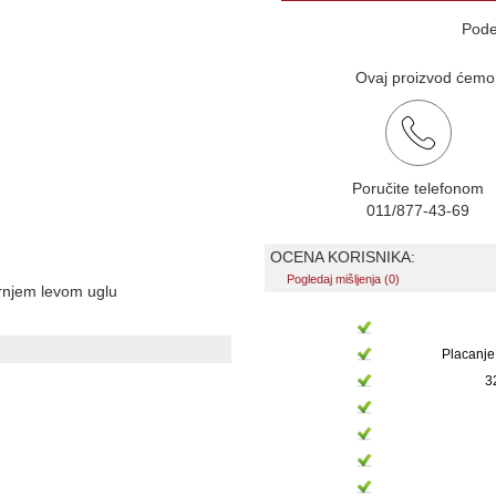
Pode
Ovaj proizvod ćemo v
Poručite telefonom
011/877-43-69
OCENA KORISNIKA:
Pogledaj mišljenja (0)
ornjem levom uglu
Placanje
3