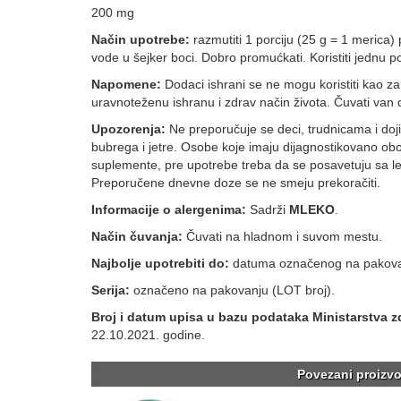
200 mg
Način upotrebe:
razmutiti 1 porciju (25 g = 1 merica
vode u šejker boci. Dobro promućkati. Koristiti jednu po
Napomene:
Dodaci ishrani se ne mogu koristiti kao 
uravnoteženu ishranu i zdrav način života. Čuvati van
Upozorenja:
Ne preporučuje se deci, trudnicama i doj
bubrega i jetre. Osobe koje imaju dijagnostikovano obolj
suplemente, pre upotrebe treba da se posavetuju sa l
Preporučene dnevne doze se ne smeju prekoračiti.
Informacije o alergenima:
Sadrži
MLEKO
.
Način čuvanja:
Čuvati na hladnom i suvom mestu.
Najbolje upotrebiti do:
datuma označenog na pakova
Serija:
označeno na pakovanju (LOT broj).
Broj i datum upisa u bazu podataka Ministarstv
a z
22.10.2021. godine.
Povezani proizvo