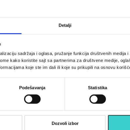
tična guma
RING mini tekstilna
nje RX LEP
guma RX LKC-2019
-10-M
XHEAVY
600x50x0,4mm
090
690
Detalji
 rsd
483 rsd
U korpu
U korpu
e
lizaciju sadržaja i oglasa, pružanje funkcija društvenih medija i 
ome kako koristite sajt sa partnerima za društvene medije, oglaš
ormacijama koje ste im dali ili koje su prikupili na osnovu korišć
opustima, akcijama, treninzima
su)
Podešavanja
Statistika
Informac
Dozvoli izbor