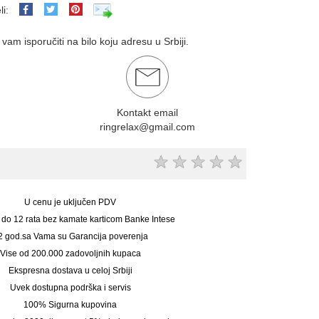
li:
am isporučiti na bilo koju adresu u Srbiji.
Kontakt email
ringrelax@gmail.com
★
★
★
★
★
U cenu je uključen PDV
 do 12 rata bez kamate karticom Banke Intese
2 god.sa Vama su Garancija poverenja
Vise od 200.000 zadovoljnih kupaca
Ekspresna dostava u celoj Srbiji
Uvek dostupna podrška i servis
100% Sigurna kupovina