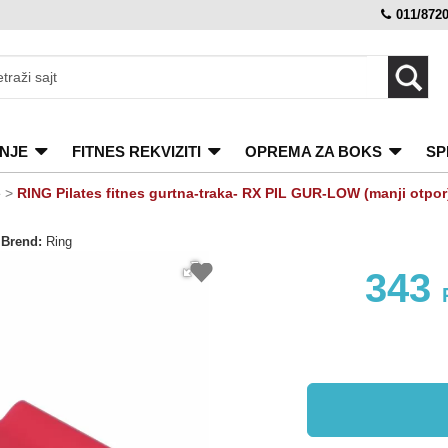
011/872
NJE
FITNES REKVIZITI
OPREMA ZA BOKS
SP
e
>
RING Pilates fitnes gurtna-traka- RX PIL GUR-LOW (manji otpor
Brend:
Ring
343