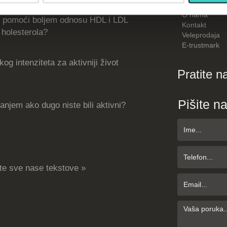
Kako kupiti
O nama
 pomoći boljem odnosu HDL i LDL
Kontakt
holesterola?
Veleprodaja
E-trustmark
og intenziteta za aktivniji život
Pratite n
Pišite n
njem ako dugo niste bili aktivni?
te sve nase tekstove »