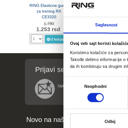
RING Elasticne gume
RING Vijača za
RING elas
za trening RX
crossfit sa sajlom RX
za vežba
CE3320
JR7001
6348
1.790
890
1.
Saglasnost
1.253 rsd
623 rsd
763
U korpu
U korpu
Ovaj veb sajt koristi kolačić
Koristimo kolačiće za persona
Takođe delimo informacije o t
da ih kombinuju sa drugim inf
Prijavi se za informacije o p
Избор
Upišite vaše podatke (ime i email adre
Neophodni
сагласности
Novo na našem blogu
Odbij