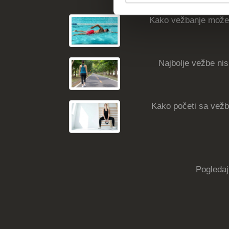
Kako vežbanje može
Najbolje vežbe nisk
Kako početi sa vežba
Pogledaj