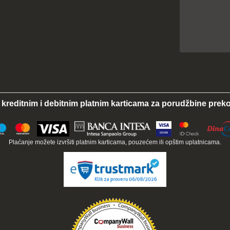
 kreditnim i debitnim platnim karticama za porudžbine preko
Plaćanje možete izvršiti platnim karticama, pouzećem ili opštim uplatnicama.