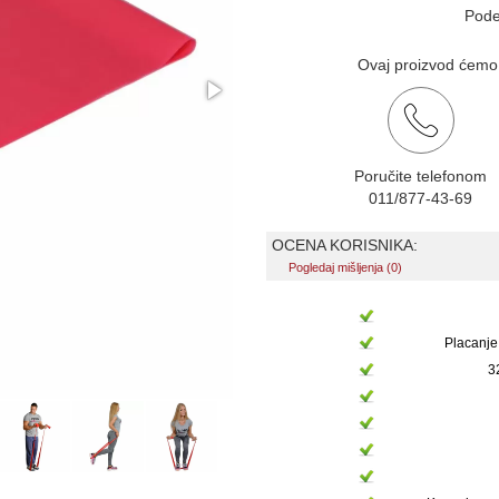
Pode
Ovaj proizvod ćemo v
Poručite telefonom
011/877-43-69
OCENA KORISNIKA:
Pogledaj mišljenja (0)
Placanje
3