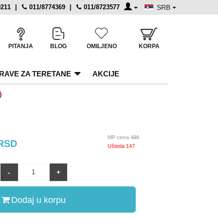
0211
|
011/8774369
|
011/8723577
SRB
PITANJA
BLOG
OMILJENO
KORPA
RAVE ZA TERETANE
AKCIJE
)
MP cena
490
RSD
Ušteda
147
Dodaj u korpu