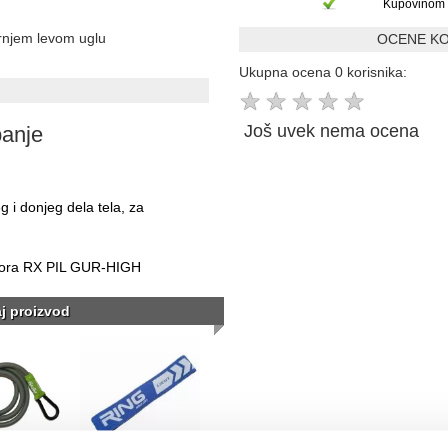
Kupovinom 
ornjem levom uglu
OCENE KO
Ukupna ocena 0 korisnika:
★
★
★
★
★
Još uvek nema ocena
banje
g i donjeg dela tela, za
trpora RX PIL GUR-HIGH
aj proizvod