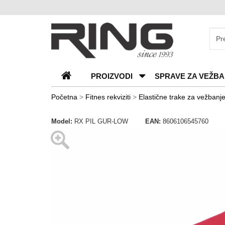
O
nama
Katalozi
PROIZVODI
SPRAVE ZA VEŽBA
Kontakt
Blog
Početna
>
Fitnes rekviziti
>
Elastične trake za vežbanj
Česta
Model:
RX PIL GUR-LOW
EAN:
8606106545760
pitanja