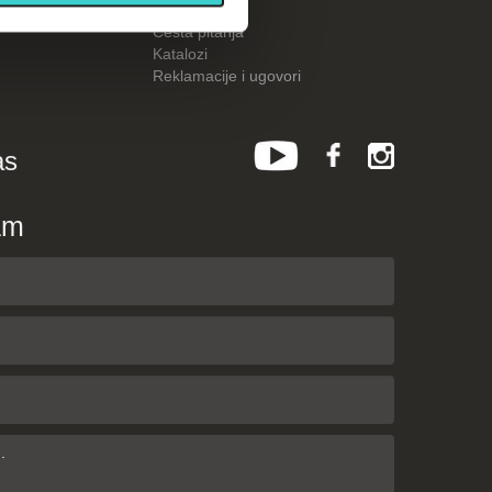
Kalkulatori
Česta pitanja
Katalozi
Reklamacije i ugovori
as
am