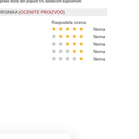
preko 8000 din popust 5% sledecom kupovinom
RISNIKA (
OCENITE PROIZVOD
)
Raspodela ocena:
★
★
★
★
★
Nema
★
★
★
★
★
Nema
★
★
★
★
★
Nema
★
★
★
★
★
Nema
★
★
★
★
★
Nema