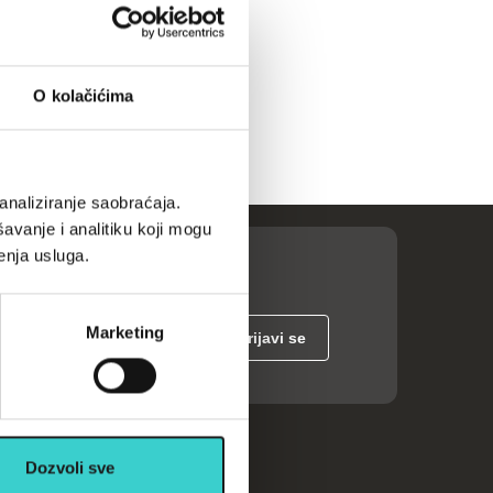
O kolačićima
analiziranje saobraćaja.
avanje i analitiku koji mogu
enja usluga.
Marketing
ije
Dozvoli sve