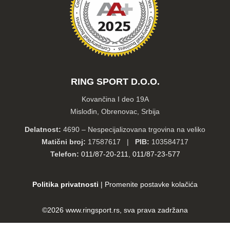
RING SPORT D.O.O.
Kovančina I deo 19A
Mislođin, Obrenovac, Srbija
Delatnost:
4690 – Nespecijalizovana trgovina na veliko
Matični broj:
17587617 |
PIB:
103584717
Telefon:
011/87-20-211
,
011/87-23-577
Politika privatnosti
|
Promenite postavke kolačića
©2026
www.ringsport.rs
, sva prava zadržana