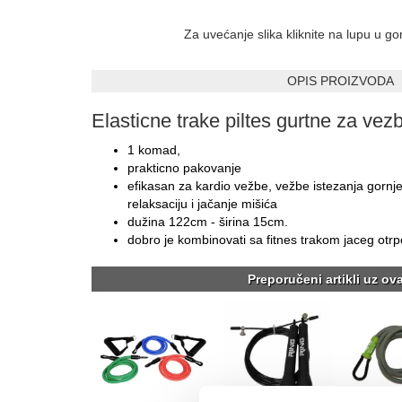
Za uvećanje slika kliknite na lupu u g
OPIS PROIZVODA
Elasticne trake piltes gurtne za vez
1 komad,
prakticno pakovanje
efikasan za kardio vežbe, vežbe istezanja gornje
relaksaciju i jačanje mišića
dužina 122cm - širina 15cm.
dobro je kombinovati sa fitnes trakom jaceg o
Preporučeni artikli uz ov