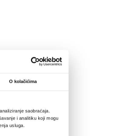
O kolačićima
analiziranje saobraćaja.
avanje i analitiku koji mogu
enja usluga.