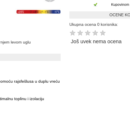
Kupovinom 
OCENE KO
Ukupna ocena 0 korisnika:
★
★
★
★
★
Još uvek nema ocena
ornjem levom uglu
pomoću rajsfešlusa u duplu vreću
malnu toplinu i izolaciju