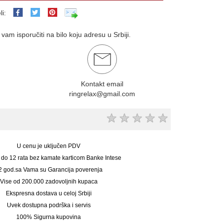
li:
am isporučiti na bilo koju adresu u Srbiji.
Kontakt email
ringrelax@gmail.com
★
★
★
★
★
U cenu je uključen PDV
 do 12 rata bez kamate karticom Banke Intese
2 god.sa Vama su Garancija poverenja
Vise od 200.000 zadovoljnih kupaca
Ekspresna dostava u celoj Srbiji
Uvek dostupna podrška i servis
100% Sigurna kupovina