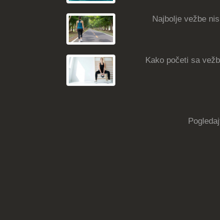
Najbolje vežbe nisk
Kako početi sa vežba
Pogledaj