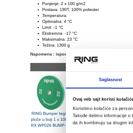
Punjenje: 2 x 100 g/m2
Postava: 190T, 100% poliester
Temperatura:
Optimalna: 4 °C
Limit: -1 °C
Ekstremna: -17 °C
Maksimalna: 23 °C
Težina: 1300 g
Napomena : isporuka artikla u roku od 7 - 10 dana
Povezani proizvo
Saglasnost
Ovaj veb sajt koristi kolačić
Koristimo kolačiće za persona
RING Bumper tegovi
RING Bumper tegovi
RING pila
Takođe delimo informacije o t
ploče u boji 1 x 10kg-
ploče u boji 1 x 5kg-
tegovi za 
da ih kombinuju sa drugim inf
RX WP026 BUMP-10
RX WP026 BUMP-5
Classic
LKW-12