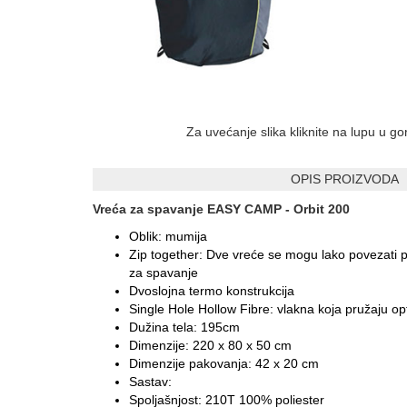
Za uvećanje slika kliknite na lupu u g
OPIS PROIZVODA
Vreća za spavanje EASY CAMP - Orbit 200
Oblik: mumija
Zip together: Dve vreće se mogu lako povezati 
za spavanje
Dvoslojna termo konstrukcija
Single Hole Hollow Fibre: vlakna koja pružaju opti
Dužina tela: 195cm
Dimenzije: 220 x 80 x 50 cm
Dimenzije pakovanja: 42 x 20 cm
Sastav:
Spoljašnjost: 210T 100% poliester