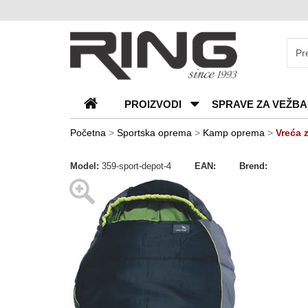
O
nama
Katalozi
PROIZVODI
SPRAVE ZA VEŽBA
Kontakt
Blog
Početna
>
Sportska oprema
>
Kamp oprema
>
Vreća 
Česta
Model:
359-sport-depot-4
EAN:
Brend:
pitanja