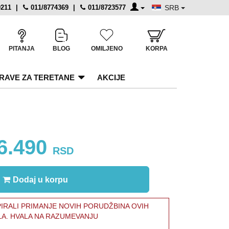
0211
|
011/8774369
|
011/8723577
SRB
PITANJA
BLOG
OMILJENO
KORPA
RAVE ZA TERETANE
AKCIJE
6.490
RSD
Dodaj u korpu
RALI PRIMANJE NOVIH PORUDŽBINA OVIH
LA. HVALA NA RAZUMEVANJU