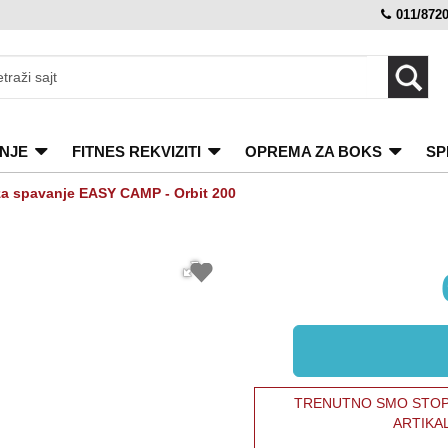
011/872
NJE
FITNES REKVIZITI
OPREMA ZA BOKS
SP
za spavanje EASY CAMP - Orbit 200
TRENUTNO SMO STOPI
ARTIKA