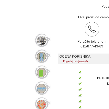
Pode
Ovaj proizvod ćemo v
Poručite telefonom
011/877-43-69
OCENA KORISNIKA:
Pogledaj mišljenja (0)
Placanje
3