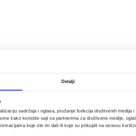
 od poručivanja
di
Detalji
e
lizaciju sadržaja i oglasa, pružanje funkcija društvenih medija i 
tes fitnes
RING pilates fitnes
ome kako koristite sajt sa partnerima za društvene medije, oglaš
ruke i noge-
tegovi za ruke i noge-
ormacijama koje ste im dali ili koje su prikupili na osnovu korišć
 2x1kg RX
Classic 2x0,5kg RX
23-1 kg
LKW-1223-0,5 kg