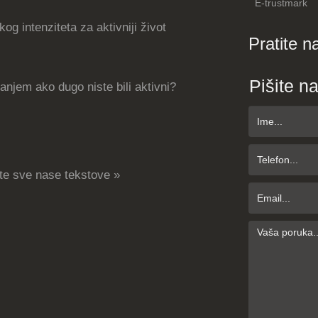
E-trustmark
og intenziteta za aktivniji život
Pratite n
Pišite n
njem ako dugo niste bili aktivni?
te sve nase tekstove »