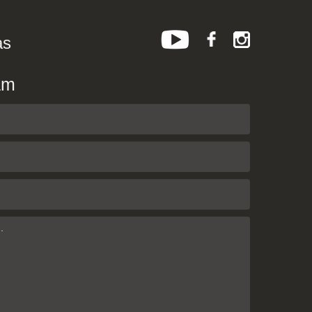
as
am