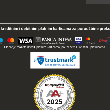
 kreditnim i debitnim platnim karticama za porudžbine preko
Plaćanje možete izvršiti platnim karticama, pouzećem ili opštim uplatnicama.