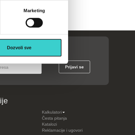
Marketing
Dozvoli sve
ije
Kalkulatori
Česta pitanja
Katalozi
Reklamacije i ugovori