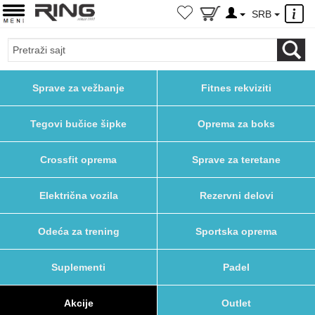
×
SRB
Sprave za vežbanje
Fitnes rekviziti
Tegovi bučice šipke
Oprema za boks
Crossfit oprema
Sprave za teretane
Električna vozila
Rezervni delovi
Odeća za trening
Sportska oprema
Suplementi
Padel
Akcije
Outlet