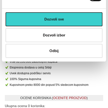
boji 1 x 10kg-RX WP026
boji 1 x 5kg-RX WP026
r
BUMP-10
BUMP-5
4.900 rsd
2.490 rsd
Dozvoli sve
U korpu
U korpu
Dozvoli izbor
U cenu je uključen PDV
Placanje do 12 rata bez kamate karticom Banke Intese
Odbij
32 god.sa Vama su Garancija poverenja
Vise od 200.000 zadovoljnih kupaca
Ekspresna dostava u celoj Srbiji
Uvek dostupna podrška i servis
100% Sigurna kupovina
Kupovinom preko 8000 din popust 5% sledecom kupovinom
OCENE KORISNIKA (
OCENITE PROIZVOD
)
Ukupna ocena 0 korisnika: