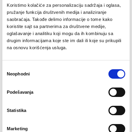
Koristimo kolačiće za personalizaciju sadržaja i oglasa,
Unutrašnji džep
Thermolock Baffle rajsferšlus
pružanje funkcija društvenih medija i analiziranje
Spoljašnjost: Poliester taft 210T
saobraćaja. Takođe delimo informacije o tome kako
Izolacija: jednoslojna, 1 x 200g/m2 spiralna čvrsta vlakana
koristite sajt sa partnerima za društvene medije,
Postava: poli-pamuk
oglašavanje i analitiku koji mogu da ih kombinuju sa
Dimenzije: 210 x 80 cm
drugim informacijama koje ste im dali ili koje su prikupili
Dimenzije pakovanja: 40 x 22 cm
Težina: 1.5 kg
na osnovu korišćenja usluga.
Prostirka se prodaje u plavoj boji
Napomena : isporuka artikla u roku od 7 - 10 dana od
poručivanja
Избор
Neophodni
сагласности
Povezani proizvodi
Podešavanja
Statistika
Marketing
RING Bumper tegovi ploče u
RING Bumper tegovi ploče u