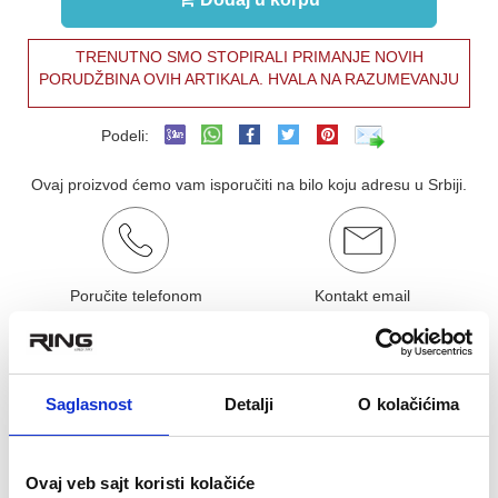
TRENUTNO SMO STOPIRALI PRIMANJE NOVIH
PORUDŽBINA OVIH ARTIKALA. HVALA NA RAZUMEVANJU
Podeli:
Ovaj proizvod ćemo vam isporučiti na bilo koju adresu u Srbiji.
Poručite telefonom
Kontakt email
011/877-43-69
ringrelax@gmail.com
OCENA KORISNIKA:
★
★
★
★
★
Pogledaj mišljenja (0)
Saglasnost
Detalji
O kolačićima
OPIS PROIZVODA
Ovaj veb sajt koristi kolačiće
Vreća za spavanje - COLEMAN - Durango Single