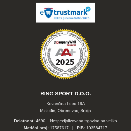
RING SPORT D.O.O.
Kovančina I deo 19A
Mislođin, Obrenovac, Srbija
Delatnost:
4690 – Nespecijalizovana trgovina na veliko
Matični broj:
17587617 |
PIB:
103584717