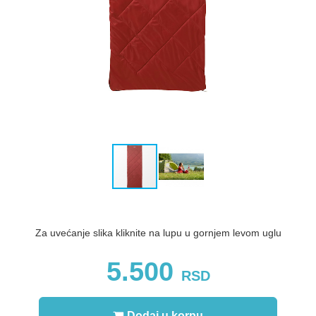
Za uvećanje slika kliknite na lupu u gornjem levom uglu
5.500
RSD
Dodaj u korpu