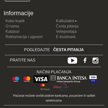
Informacije
Kako kupiti
Kalkulatori
O nama
Česta pitanja
Katalozi
Veleprodaja
Reklamacije i ugovori
E-trustmark
POGLEDAJTE
ČESTA PITANJA
PRATITE NAS
NAČINI PLAĆANJA
Plaćanje možete izvršiti platnim karticama, pouzećem ili opštim
uplatnicama.