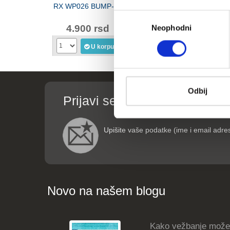
RX WP026 BUMP-10
RX WP026 BUMP-5
Classic
Избор
LKW-12
4.900 rsd
2.490 rsd
3.69
Neophodni
сагласности
U korpu
U korpu
Odbij
Prijavi se za informacije o p
Upišite vaše podatke (ime i email adre
Novo na našem blogu
Kako vežbanje može