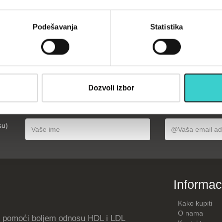
 2x1kg RX
Classic 2x0,5kg RX
23-1 kg
LKW-1223-0,5 kg
0 rsd
2.290 rsd
Podešavanja
Statistika
U korpu
U korpu
Dozvoli izbor
opustima, akcijama, treninzima
su)
Informac
Kako kupiti
O nama
 pomoći boljem odnosu HDL i LDL