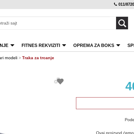
011/872
NJE
FITNES REKVIZITI
OPREMA ZA BOKS
SP
ari modeli
>
Traka za trcanje
4
Pode
Ovaj proizvod ćemo v