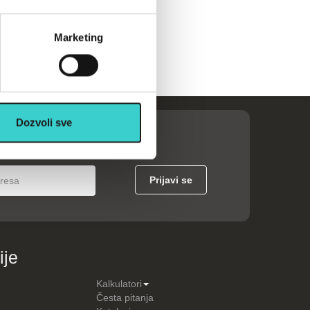
Marketing
Dozvoli sve
ije
Kalkulatori
Česta pitanja