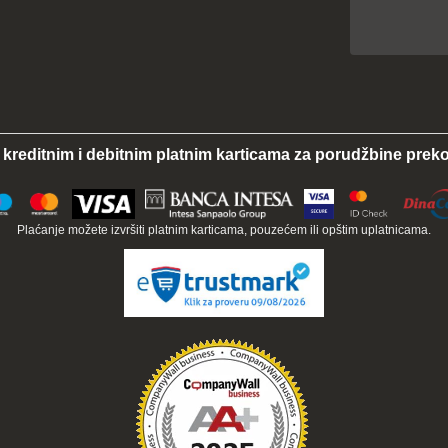
 kreditnim i debitnim platnim karticama za porudžbine preko
Plaćanje možete izvršiti platnim karticama, pouzećem ili opštim uplatnicama.