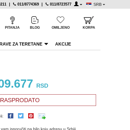
0211
|
011/8774369
|
011/8723577
SRB
PITANJA
BLOG
OMILJENO
KORPA
RAVE ZA TERETANE
AKCIJE
09.677
RSD
RASPRODATO
li:
am isporučiti na bilo koju adresu u Srbiji.