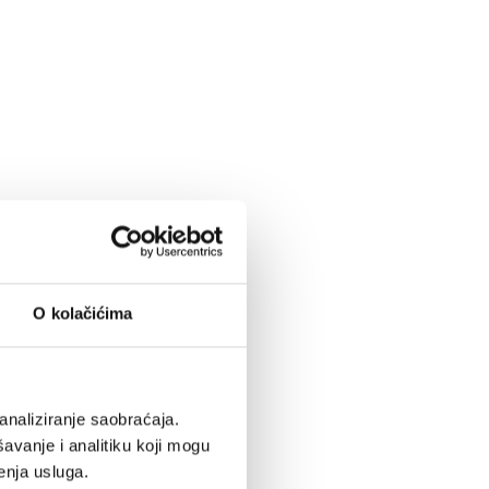
O kolačićima
analiziranje saobraćaja.
avanje i analitiku koji mogu
enja usluga.