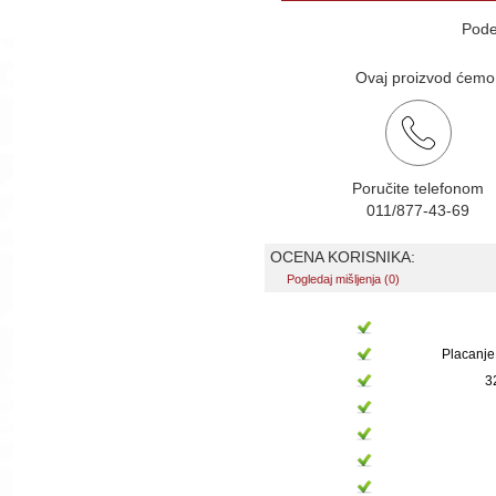
Pode
Ovaj proizvod ćemo v
Poručite telefonom
011/877-43-69
OCENA KORISNIKA:
Pogledaj mišljenja (0)
Placanje
3