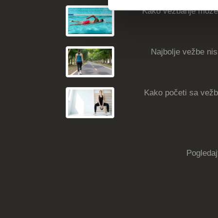
Kako vežbanje može
Najbolje vežbe nisk
Kako početi sa vežba
Pogledaj