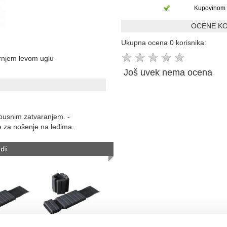
Kupovinom 
OCENE KO
Ukupna ocena 0 korisnika:
★
★
★
★
★
ornjem levom uglu
Još uvek nema ocena
pusnim zatvaranjem. -
ke za nošenje na leđima.
di