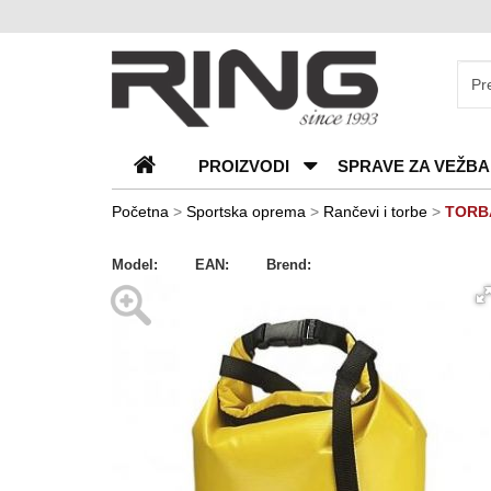
O
nama
Katalozi
PROIZVODI
SPRAVE ZA VEŽBA
Kontakt
Blog
Početna
>
Sportska oprema
>
Rančevi i torbe
>
TORB
Česta
Model:
EAN:
Brend:
pitanja