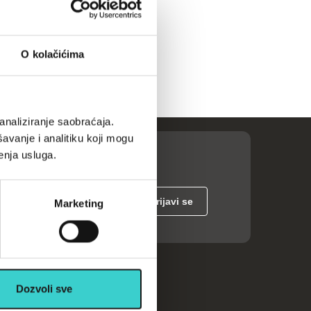
O kolačićima
analiziranje saobraćaja.
avanje i analitiku koji mogu
enja usluga.
Marketing
ije
Dozvoli sve
Kalkulatori