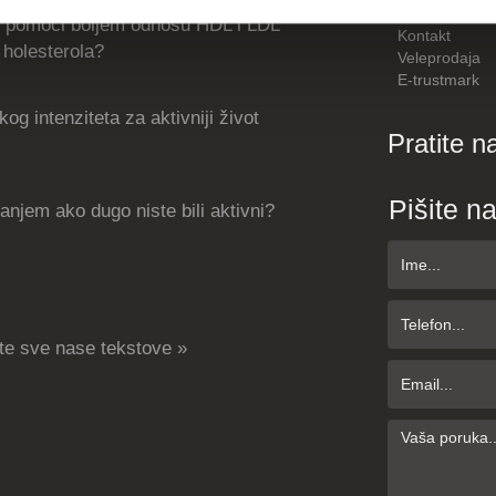
O nama
 pomoći boljem odnosu HDL i LDL
Kontakt
holesterola?
Veleprodaja
E-trustmark
og intenziteta za aktivniji život
Pratite n
Pišite n
njem ako dugo niste bili aktivni?
te sve nase tekstove »