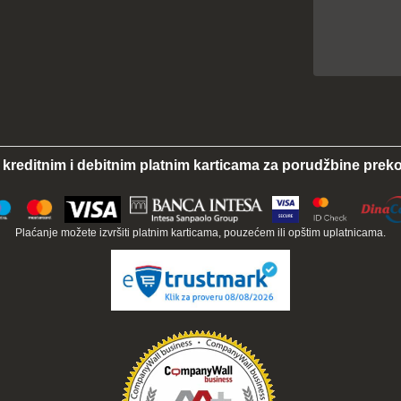
 kreditnim i debitnim platnim karticama za porudžbine preko
Plaćanje možete izvršiti platnim karticama, pouzećem ili opštim uplatnicama.