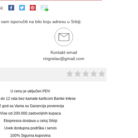
li:
am isporučiti na bilo koju adresu u Srbiji.
Kontakt email
ringrelax@gmail.com
★
★
★
★
★
U cenu je uključen PDV
 do 12 rata bez kamate karticom Banke Intese
2 god.sa Vama su Garancija poverenja
Vise od 200.000 zadovoljnih kupaca
Ekspresna dostava u celoj Srbiji
Uvek dostupna podrška i servis
100% Sigurna kupovina