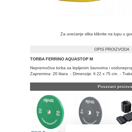
Za uvećanje slika kliknite na lupu u g
OPIS PROIZVODA
TORBA FERRINO AQUASTOP M
Nepremočiva torba sa lepljenim šavovima i vodonepro
Zapremina: 20 litara. - Dimenzije: fi 22 x 75 cm. - Tra
Povezani proizvo