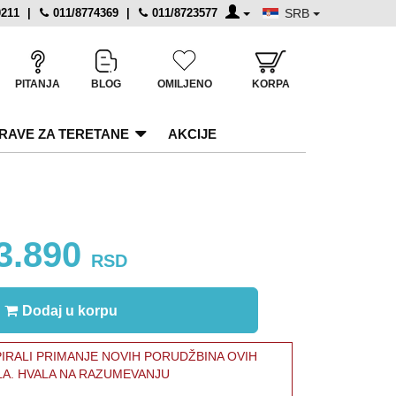
0211
|
011/8774369
|
011/8723577
SRB
PITANJA
BLOG
OMILJENO
KORPA
RAVE ZA TERETANE
AKCIJE
3.890
RSD
Dodaj u korpu
RALI PRIMANJE NOVIH PORUDŽBINA OVIH
LA. HVALA NA RAZUMEVANJU