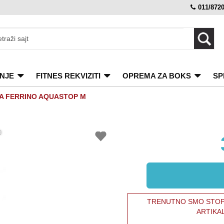
011/872
NJE
FITNES REKVIZITI
OPREMA ZA BOKS
SP
A FERRINO AQUASTOP M
TRENUTNO SMO STOPI
ARTIKA