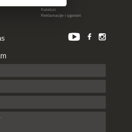
Česta pitanja
Katalozi
Reklamacije i ugovori
as
am