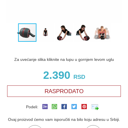
Za uvećanje slika kliknite na lupu u gornjem levom uglu
2.390
RSD
RASPRODATO
Podeli:
Ovaj proizvod ćemo vam isporučiti na bilo koju adresu u Srbiji.