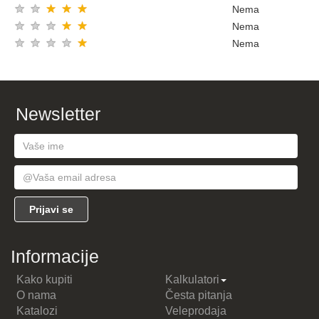
★
★
★
★
★
Nema
★
★
★
★
★
Nema
★
★
★
★
★
Nema
Newsletter
Informacije
Kako kupiti
Kalkulatori
O nama
Česta pitanja
Katalozi
Veleprodaja