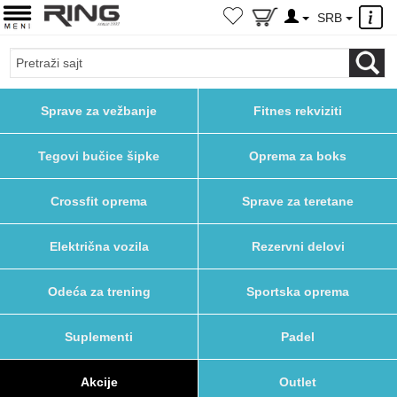
×
SRB
Sprave za vežbanje
Fitnes rekviziti
Tegovi bučice šipke
Oprema za boks
Crossfit oprema
Sprave za teretane
Električna vozila
Rezervni delovi
Odeća za trening
Sportska oprema
Suplementi
Padel
Akcije
Outlet