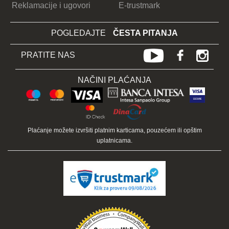
Reklamacije i ugovori
E-trustmark
POGLEDAJTE
ČESTA PITANJA
PRATITE NAS
NAČINI PLAĆANJA
Plaćanje možete izvršiti platnim karticama, pouzećem ili opštim
uplatnicama.