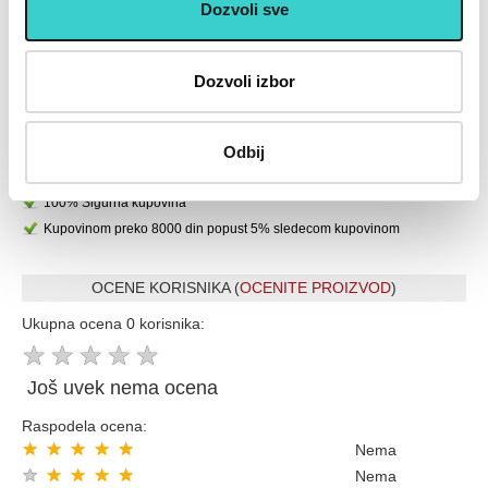
Dozvoli sve
U cenu je uključen PDV
Placanje do 12 rata bez kamate karticom Banke Intese
Dozvoli izbor
32 god.sa Vama su Garancija poverenja
Vise od 200.000 zadovoljnih kupaca
Ekspresna dostava u celoj Srbiji
Odbij
Uvek dostupna podrška i servis
100% Sigurna kupovina
Kupovinom preko 8000 din popust 5% sledecom kupovinom
OCENE KORISNIKA (
OCENITE PROIZVOD
)
Ukupna ocena 0 korisnika:
★
★
★
★
★
Još uvek nema ocena
Raspodela ocena:
★
★
★
★
★
Nema
★
★
★
★
★
Nema