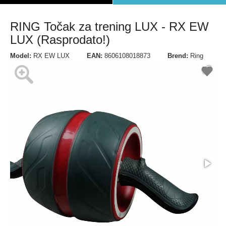
RING Točak za trening LUX - RX EW
LUX (Rasprodato!)
Model:
RX EW LUX
EAN:
8606108018873
Brend:
Ring