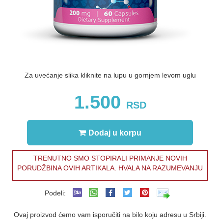
Za uvećanje slika kliknite na lupu u gornjem levom uglu
1.500
RSD
Dodaj u korpu
TRENUTNO SMO STOPIRALI PRIMANJE NOVIH
PORUDŽBINA OVIH ARTIKALA. HVALA NA RAZUMEVANJU
Podeli:
Ovaj proizvod ćemo vam isporučiti na bilo koju adresu u Srbiji.