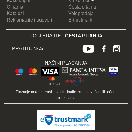
Kako kupiti
Kalkulatori
O nama
Česta pitanja
Katalozi
Veleprodaja
Reklamacije i ugovori
E-trustmark
POGLEDAJTE
ČESTA PITANJA
PRATITE NAS
NAČINI PLAĆANJA
Plaćanje možete izvršiti platnim karticama, pouzećem ili opštim
uplatnicama.