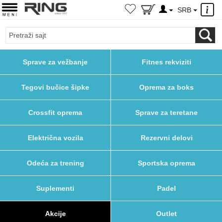
×
SRB
Sprave za vežbanje
Fitnes rekviziti
Tegovi bučice šipke
Oprema za boks
Crossfit oprema
Sprave za teretane
Električna vozila
Rezervni delovi
Odeća za trening
Sportska oprema
Suplementi
Padel
Akcije
Outlet