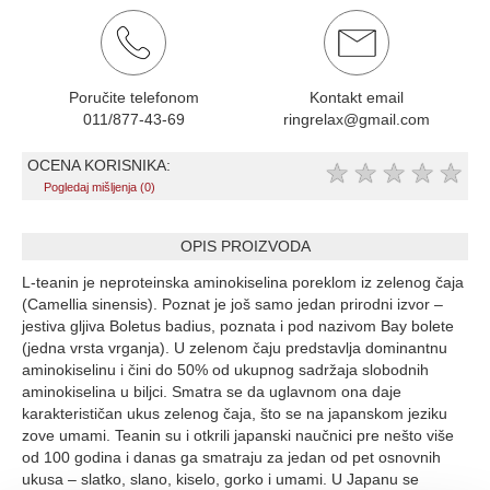
Poručite telefonom
Kontakt email
011/877-43-69
ringrelax@gmail.com
OCENA KORISNIKA:
★
★
★
★
★
Pogledaj mišljenja (0)
OPIS PROIZVODA
L-teanin je neproteinska aminokiselina poreklom iz zelenog čaja
(Camellia sinensis). Poznat je još samo jedan prirodni izvor –
jestiva gljiva Boletus badius, poznata i pod nazivom Bay bolete
(jedna vrsta vrganja). U zelenom čaju predstavlja dominantnu
aminokiselinu i čini do 50% od ukupnog sadržaja slobodnih
aminokiselina u biljci. Smatra se da uglavnom ona daje
karakterističan ukus zelenog čaja, što se na japanskom jeziku
zove umami. Teanin su i otkrili japanski naučnici pre nešto više
od 100 godina i danas ga smatraju za jedan od pet osnovnih
ukusa – slatko, slano, kiselo, gorko i umami. U Japanu se