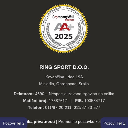
RING SPORT D.O.O.
Kovančina I deo 19A
Mislođin, Obrenovac, Srbija
Delatnost:
4690 – Nespecijalizovana trgovina na veliko
Matični broj:
17587617 |
PIB:
103584717
Telefon:
011/87-20-211
,
011/87-23-577
Politika privatnosti
|
Promenite postavke kolačića
Pozovi Tel 2
Pozovi Tel 1