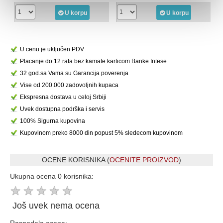
U korpu
U korpu
U cenu je uključen PDV
Placanje do 12 rata bez kamate karticom Banke Intese
32 god.sa Vama su Garancija poverenja
Vise od 200.000 zadovoljnih kupaca
Ekspresna dostava u celoj Srbiji
Uvek dostupna podrška i servis
100% Sigurna kupovina
Kupovinom preko 8000 din popust 5% sledecom kupovinom
OCENE KORISNIKA (
OCENITE PROIZVOD
)
Ukupna ocena 0 korisnika:
★
★
★
★
★
Još uvek nema ocena