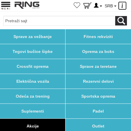
×
SRB
Sprave za vežbanje
Fitnes rekviziti
Tegovi bučice šipke
Oprema za boks
Crossfit oprema
Sprave za teretane
Električna vozila
Rezervni delovi
Odeća za trening
Sportska oprema
Suplementi
Padel
Akcije
Outlet