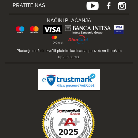
PRATITE NAS
NAČINI PLAĆANJA
Plaćanje možete izvršiti platnim karticama, pouzećem ili opštim
uplatnicama.