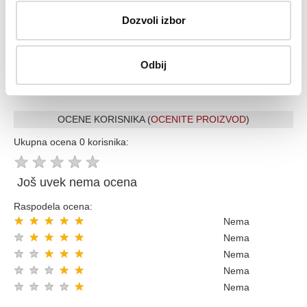
32 god.sa Vama su Garancija poverenja
Vise od 200.000 zadovoljnih kupaca
Dozvoli izbor
Ekspresna dostava u celoj Srbiji
Uvek dostupna podrška i servis
Odbij
100% Sigurna kupovina
Kupovinom preko 8000 din popust 5% sledecom kupovinom
OCENE KORISNIKA (
OCENITE PROIZVOD
)
Ukupna ocena 0 korisnika:
★
★
★
★
★
Još uvek nema ocena
Raspodela ocena:
★
★
★
★
★
Nema
★
★
★
★
★
Nema
★
★
★
★
★
Nema
★
★
★
★
★
Nema
★
★
★
★
★
Nema