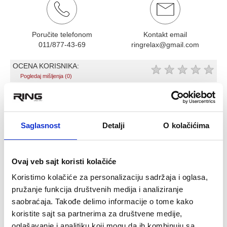
Poručite telefonom
Kontakt email
011/877-43-69
ringrelax@gmail.com
OCENA KORISNIKA:
★
★
★
★
★
Pogledaj mišljenja (0)
OPIS PROIZVODA
Set univerzalnih prepona SH VFCK-
Saglasnost
Detalji
O kolačićima
8RB12PW
Set sadrži 8 postolja, 8 klipsi i 12 šipki
Ovaj veb sajt koristi kolačiće
Postolja su od gume
Vežbanjem na preponama razvija se brzina nogu i bočna
Koristimo kolačiće za personalizaciju sadržaja i oglasa,
agilnost, razvija se rad ruku, brzina kretanja i bočna brzina
pružanje funkcija društvenih medija i analiziranje
kretanja.
saobraćaja. Takođe delimo informacije o tome kako
Ove univerzalne prepone su veoma zahvalne,
koristite sajt sa partnerima za društvene medije,
multifunkcionalne, jer mogu da se koriste na prirodnoj
travi, veštačkoj travi i u sali
oglašavanje i analitiku koji mogu da ih kombinuju sa