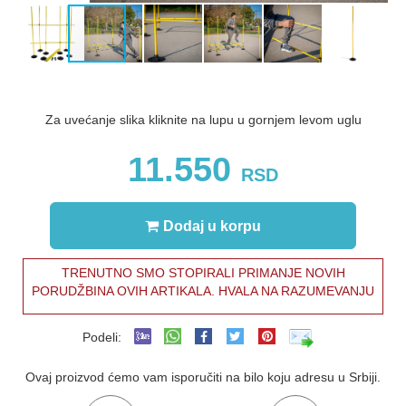
Za uvećanje slika kliknite na lupu u gornjem levom uglu
11.550
RSD
Dodaj u korpu
TRENUTNO SMO STOPIRALI PRIMANJE NOVIH
PORUDŽBINA OVIH ARTIKALA. HVALA NA RAZUMEVANJU
Podeli:
Ovaj proizvod ćemo vam isporučiti na bilo koju adresu u Srbiji.