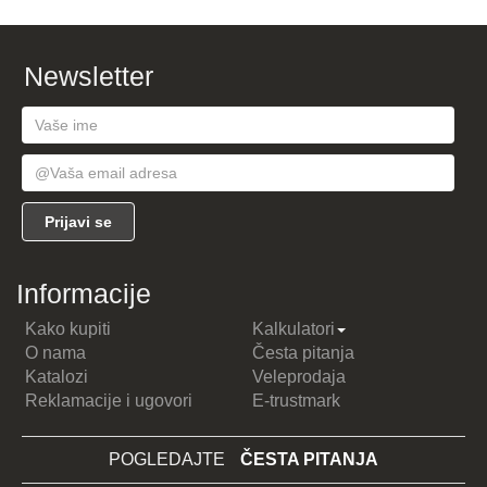
Newsletter
Informacije
Kako kupiti
Kalkulatori
O nama
Česta pitanja
Katalozi
Veleprodaja
Reklamacije i ugovori
E-trustmark
POGLEDAJTE
ČESTA PITANJA