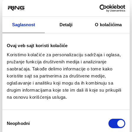
OPIS PROIZVODA
Šator za 3 osobe pogodan za kampovanje i planinarenje
Saglasnost
Detalji
O kolačićima
- Klasa: Comfort
- Otporan na vetar i kišu
- Sistem WeatherTec + – pruža zaštitu od različitih vremenskih
Ovaj veb sajt koristi kolačiće
uticaja
Koristimo kolačiće za personalizaciju sadržaja i oglasa,
- Lako i brzo postavljanje
pružanje funkcija društvenih medija i analiziranje
- Materijal: Poliester 185T sa vodootpornim premazom i 3000m
saobraćaja. Takođe delimo informacije o tome kako
hidrostatičkim stubom
koristite sajt sa partnerima za društvene medije,
- Premaz otporan na vatru
oglašavanje i analitiku koji mogu da ih kombinuju sa
- Ventilacija
drugim informacijama koje ste im dali ili koje su prikupili
na osnovu korišćenja usluga.
- PVC prozori
- Unutrašnji džepovi
- Šipke rama od fiberglasa
Избор
Neophodni
сагласности
- Površina: 5.7 m2