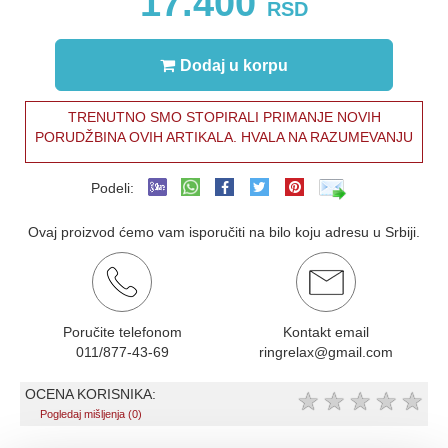
17.400
RSD
Dodaj u korpu
TRENUTNO SMO STOPIRALI PRIMANJE NOVIH
PORUDŽBINA OVIH ARTIKALA. HVALA NA RAZUMEVANJU
Podeli:
Ovaj proizvod ćemo vam isporučiti na bilo koju adresu u Srbiji.
Poručite telefonom
Kontakt email
011/877-43-69
ringrelax@gmail.com
OCENA KORISNIKA:
★
★
★
★
★
Pogledaj mišljenja (0)