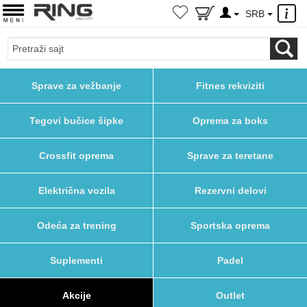
×
SRB
Sprave za vežbanje
Fitnes rekviziti
Tegovi bučice šipke
Oprema za boks
Crossfit oprema
Sprave za teretane
Električna vozila
Rezervni delovi
Odeća za trening
Sportska oprema
Suplementi
Padel
Akcije
Outlet