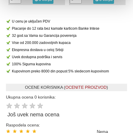
U cenu je uključen PDV
Placanje do 12 rata bez kamate karticom Banke Intese
32 god.sa Vama su Garancija poverenja
Vise od 200.000 zadovoljnih kupaca
Ekspresna dostava u celoj Srbiji
Uvek dostupna podrška i servis
100% Sigurna kupovina
Kupovinom preko 8000 din popust 5% sledecom kupovinom
OCENE KORISNIKA (
OCENITE PROIZVOD
)
Ukupna ocena 0 korisnika:
★
★
★
★
★
Još uvek nema ocena
Raspodela ocena:
★
★
★
★
★
Nema