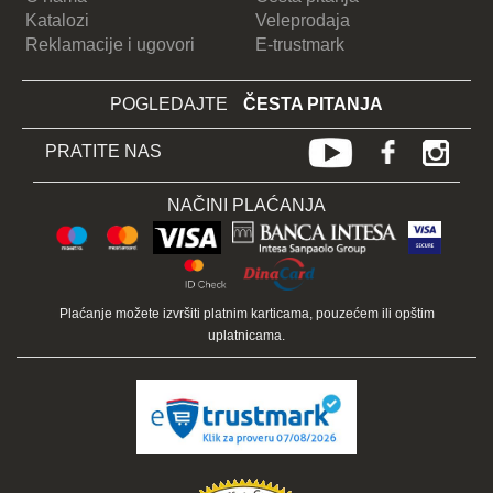
Katalozi
Veleprodaja
Reklamacije i ugovori
E-trustmark
POGLEDAJTE
ČESTA PITANJA
PRATITE NAS
NAČINI PLAĆANJA
Plaćanje možete izvršiti platnim karticama, pouzećem ili opštim
uplatnicama.