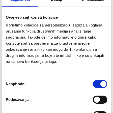
Rukohvati izrađeni od legure čelika (d=40mm) brušeni na
visokim temperaturama i procesima tvrdog hromiranja
imaju odličnu otpornost na koroziju i habanje.
Ovaj veb sajt koristi kolačiće
Svaka mašina ima nalepnicu sa upustvom za pravilnu
Koristimo kolačiće za personalizaciju sadržaja i oglasa,
upotrebu i označenu ciljanu mišićnu grupu i držač flašice
za vodu.
pružanje funkcija društvenih medija i analiziranje
Dužina: 1353mm
saobraćaja. Takođe delimo informacije o tome kako
Širina: 938mm
koristite sajt sa partnerima za društvene medije,
Visina: 1530mm
oglašavanje i analitiku koji mogu da ih kombinuju sa
Tegovi: 60KG
drugim informacijama koje ste im dali ili koje su prikupili
Podešavanje sedišta; 5 nivoa (0 - 100mm)
Neto težina: 214KG
na osnovu korišćenja usluga.
Boja: Mat crni okvir (čelik) i poklopac, crno sedište (PU)
Избор
Povezani proizvodi
Neophodni
сагласности
Podešavanja