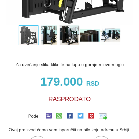
Za uvećanje slika kliknite na lupu u gornjem levom uglu
179.000
RSD
RASPRODATO
Podeli:
Ovaj proizvod ćemo vam isporučiti na bilo koju adresu u Srbiji.