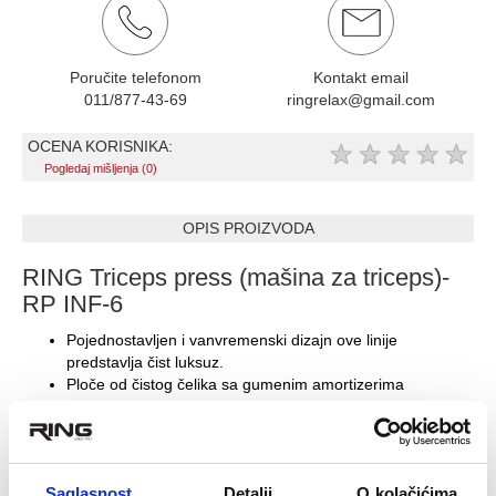
Poručite telefonom
Kontakt email
011/877-43-69
ringrelax@gmail.com
OCENA KORISNIKA:
★
★
★
★
★
Pogledaj mišljenja (0)
OPIS PROIZVODA
RING Triceps press (mašina za triceps)-
RP INF-6
Pojednostavljen i vanvremenski dizajn ove linije
predstavlja čist luksuz.
Ploče od čistog čelika sa gumenim amortizerima
poboljšavaju izdržljivost sprave, povećavaju preciznost i
smanjuju buku tokom vežbanja. Svaka sprava ima
podešavanja takva da bude udobna i prilagođena
pokretima tela. Ergonomski jastuci od sintetičke kože (PU)
Saglasnost
Detalji
O kolačićima
pružaju udoban oslonac za sedenje i potporu telu.