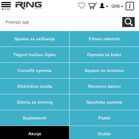
×
SRB
Sprave za vežbanje
Fitnes rekviziti
Tegovi bučice šipke
Oprema za boks
Crossfit oprema
Sprave za teretane
Električna vozila
Rezervni delovi
Odeća za trening
Sportska oprema
Suplementi
Padel
Akcije
Outlet