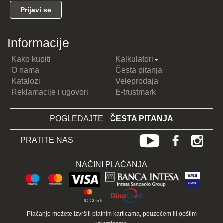
Informacije
Kako kupiti
Kalkulatori
O nama
Česta pitanja
Katalozi
Veleprodaja
Reklamacije i ugovori
E-trustmark
POGLEDAJTE
ČESTA PITANJA
PRATITE NAS
NAČINI PLAĆANJA
Plaćanje možete izvršiti platnim karticama, pouzećem ili opštim