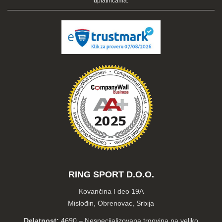
uplatnicama.
RING SPORT D.O.O.
Kovančina I deo 19A
Mislođin, Obrenovac, Srbija
Delatnost:
4690 – Nespecijalizovana trgovina na veliko