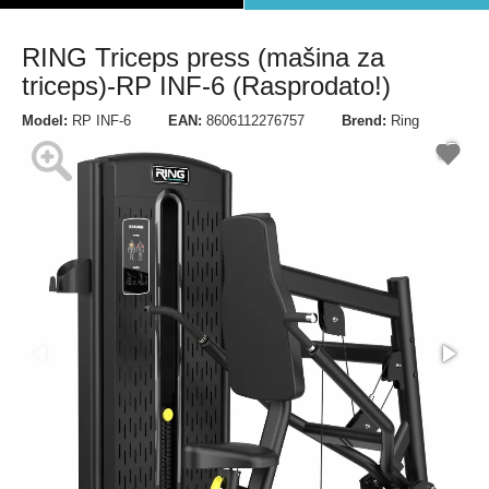
RING Triceps press (mašina za
triceps)-RP INF-6 (Rasprodato!)
Model:
RP INF-6
EAN:
8606112276757
Brend:
Ring