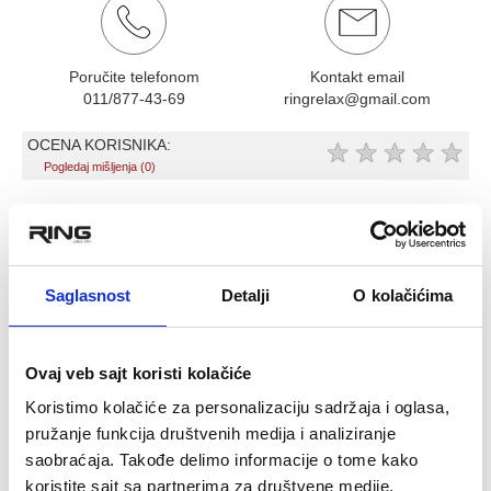
Poručite telefonom
Kontakt email
011/877-43-69
ringrelax@gmail.com
OCENA KORISNIKA:
★
★
★
★
★
Pogledaj mišljenja (0)
OPIS PROIZVODA
RING gumirana sipka za trening 2kg-RX
Saglasnost
Detalji
O kolačićima
LBT 1251-2kg
težina 2 kg
čelična šipka presvučena izuzetno kvalitetnom
Ovaj veb sajt koristi kolačiće
vodootpornom gumom
izuzetna za sve vrste vežbi u fitness centru, crossfit centru
Koristimo kolačiće za personalizaciju sadržaja i oglasa,
ili kod kuće
pružanje funkcija društvenih medija i analiziranje
pogodna za čucnjeve sa iskorakom, vežbe rotacije tela za
saobraćaja. Takođe delimo informacije o tome kako
kose trbušne mišiće, razne aerobne vežbe , vežbe snage
koristite sajt sa partnerima za društvene medije,
itd