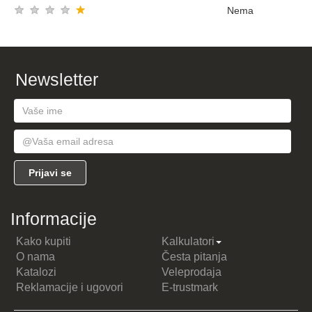
★
★
★
★
★
Nema
Newsletter
Informacije
Kako kupiti
Kalkulatori
O nama
Česta pitanja
Katalozi
Veleprodaja
Reklamacije i ugovori
E-trustmark