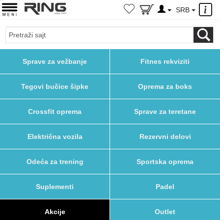
×
SRB
Sprave za vežbanje
Fitnes rekviziti
Tegovi bučice šipke
Oprema za boks
Crossfit oprema
Sprave za teretane
Električna vozila
Rezervni delovi
Odeća za trening
Sportska oprema
Suplementi
Padel
Akcije
Outlet