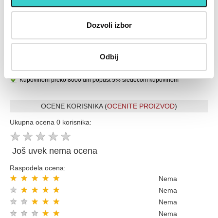
Placanje do 12 rata bez kamate karticom Banke Intese
32 god.sa Vama su Garancija poverenja
Dozvoli izbor
Vise od 200.000 zadovoljnih kupaca
Ekspresna dostava u celoj Srbiji
Odbij
Uvek dostupna podrška i servis
100% Sigurna kupovina
Kupovinom preko 8000 din popust 5% sledecom kupovinom
OCENE KORISNIKA (
OCENITE PROIZVOD
)
Ukupna ocena 0 korisnika:
★
★
★
★
★
Još uvek nema ocena
Raspodela ocena:
★
★
★
★
★
Nema
★
★
★
★
★
Nema
★
★
★
★
★
Nema
★
★
★
★
★
Nema