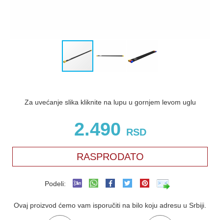
Za uvećanje slika kliknite na lupu u gornjem levom uglu
2.490
RSD
RASPRODATO
Podeli:
Ovaj proizvod ćemo vam isporučiti na bilo koju adresu u Srbiji.