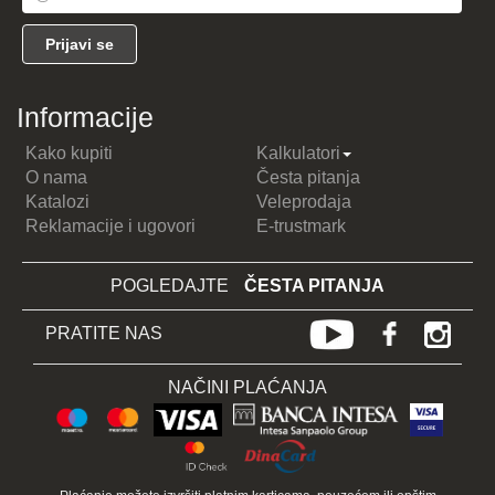
Informacije
Kako kupiti
Kalkulatori
O nama
Česta pitanja
Katalozi
Veleprodaja
Reklamacije i ugovori
E-trustmark
POGLEDAJTE
ČESTA PITANJA
PRATITE NAS
NAČINI PLAĆANJA