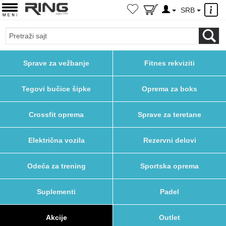
×
SRB
Sprave za vežbanje
Fitnes rekviziti
Tegovi bučice šipke
Oprema za boks
Crossfit oprema
Sprave za teretane
Električna vozila
Rezervni delovi
Odeća za trening
Sportska oprema
Suplementi
Padel
Akcije
Outlet