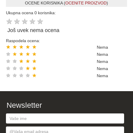
OCENE KORISNIKA (
OCENITE PROIZVOD
)
Ukupna ocena 0 korisnika:
★
★
★
★
★
Još uvek nema ocena
Raspodela ocena:
★
★
★
★
★
Nema
★
★
★
★
★
Nema
★
★
★
★
★
Nema
★
★
★
★
★
Nema
★
★
★
★
★
Nema
Newsletter