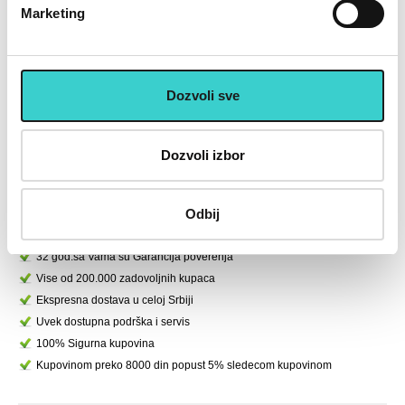
Marketing
RING Bumper tegovi ploče u
RING Bumper tegovi ploče u
boji 1 x 10kg-RX WP026
boji 1 x 5kg-RX WP026
BUMP-10
BUMP-5
Dozvoli sve
4.900 rsd
2.490 rsd
U korpu
U korpu
Dozvoli izbor
Odbij
U cenu je uključen PDV
Placanje do 12 rata bez kamate karticom Banke Intese
32 god.sa Vama su Garancija poverenja
Vise od 200.000 zadovoljnih kupaca
Ekspresna dostava u celoj Srbiji
Uvek dostupna podrška i servis
100% Sigurna kupovina
Kupovinom preko 8000 din popust 5% sledecom kupovinom