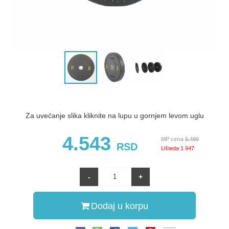
Za uvećanje slika kliknite na lupu u gornjem levom uglu
4.543
MP cena
6.490
RSD
Ušteda
1.947
Dodaj u korpu