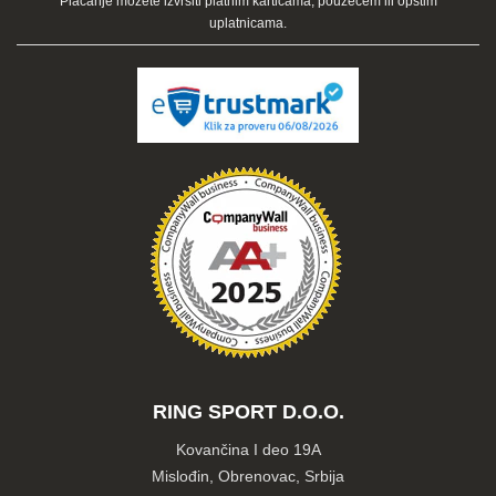
Plaćanje možete izvršiti platnim karticama, pouzećem ili opštim
uplatnicama.
RING SPORT D.O.O.
Kovančina I deo 19A
Mislođin, Obrenovac, Srbija