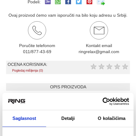
Podeli:
Ovaj proizvod ćemo vam isporučiti na bilo koju adresu u Srbiji.
Poručite telefonom
Kontakt email
011/877-43-69
ringrelax@gmail.com
OCENA KORISNIKA:
★
★
★
★
★
Pogledaj mišljenja (0)
OPIS PROIZVODA
RING Bumper tegovi Hi-temp 1 x 15kg-
RX WP020 BUMP-15
CROSSFIT za misice na celom telu
Saglasnost
Detalji
O kolačićima
Odbojici su napravljeni od elasticne reciklirane
vulkanizovane gume i imaju umetak od nerdjajuceg celika
od 50mm. Ove ploce imaju dizajn mrvica. Izdrzava