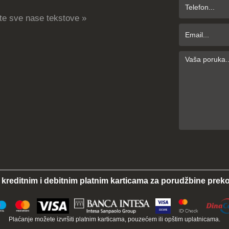
te sve nase tekstove »
 kreditnim i debitnim platnim karticama za porudžbine preko
Plaćanje možete izvršiti platnim karticama, pouzećem ili opštim uplatnicama.