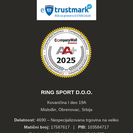
RING SPORT D.O.O.
Kovančina I deo 19A
Mislođin, Obrenovac, Srbija
Delatnost:
4690 – Nespecijalizovana trgovina na veliko
Matični broj:
17587617 |
PIB:
103584717