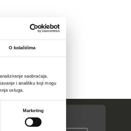
O kolačićima
analiziranje saobraćaja.
avanje i analitiku koji mogu
enja usluga.
Marketing