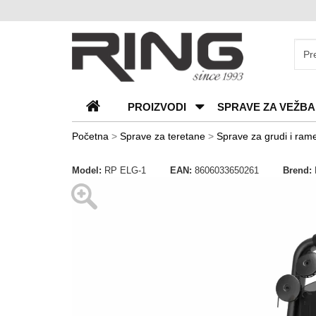
O
nama
Katalozi
PROIZVODI
SPRAVE ZA VEŽBA
Kontakt
Blog
Početna
>
Sprave za teretane
>
Sprave za grudi i ram
Česta
Model:
RP ELG-1
EAN:
8606033650261
Brend:
pitanja