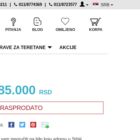
0211
|
011/8774369
|
011/8723577
SRB
PITANJA
BLOG
OMILJENO
KORPA
RAVE ZA TERETANE
AKCIJE
85.000
RSD
RASPRODATO
li:
am isporučiti na bilo koju adresu u Srbiji.