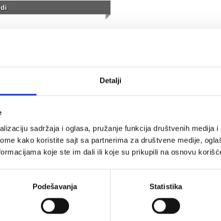
di
Detalji
e
lizaciju sadržaja i oglasa, pružanje funkcija društvenih medija i 
ome kako koristite sajt sa partnerima za društvene medije, oglaš
ormacijama koje ste im dali ili koje su prikupili na osnovu korišć
Podešavanja
Statistika
opustima, akcijama, treninzima