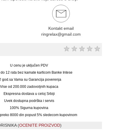
Kontakt email
ringrelax@gmail.com
★
★
★
★
★
U cenu je uključen PDV
 do 12 rata bez kamate karticom Banke Intese
2 god.sa Vama su Garancija poverenja
Vise od 200.000 zadovoljnih kupaca
Ekspresna dostava u celoj Srbiji
Uvek dostupna podrška i servis
100% Sigurna kupovina
preko 8000 din popust 5% sledecom kupovinom
RISNIKA (
OCENITE PROIZVOD
)