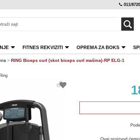
011/872
NJE
FITNES REKVIZITI
OPREMA ZA BOKS
SP
ena
>
RING Biceps curl (skot biceps curl mašina)-RP ELG-1
Ring
1
Pode
Ovaj proizvod ćemo v