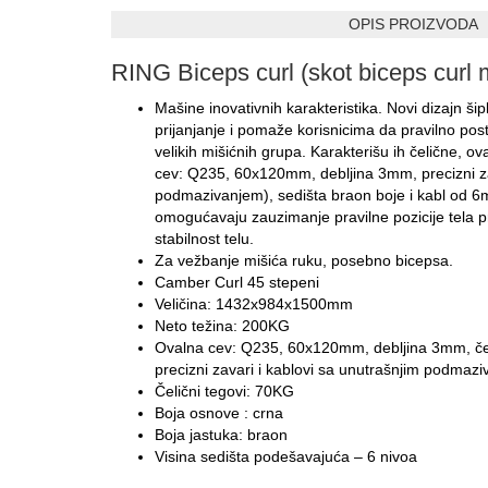
OPIS PROIZVODA
RING Biceps curl (skot biceps cur
Mašine inovativnih karakteristika. Novi dizajn ši
prijanjanje i pomaže korisnicima da pravilno po
velikih mišićnih grupa. Karakterišu ih čelične, o
cev: Q235, 60x120mm, debljina 3mm, precizni zav
podmazivanjem), sedišta braon boje i kabl od 
omogućavaju zauzimanje pravilne pozicije tela pr
stabilnost telu.
Za vežbanje mišića ruku, posebno bicepsa.
Camber Curl 45 stepeni
Veličina: 1432x984x1500mm
Neto težina: 200KG
Ovalna cev: Q235, 60x120mm, debljina 3mm, čel
precizni zavari i kablovi sa unutrašnjim podmaz
Čelični tegovi: 70KG
Boja osnove : crna
Boja jastuka: braon
Visina sedišta podešavajuća – 6 nivoa