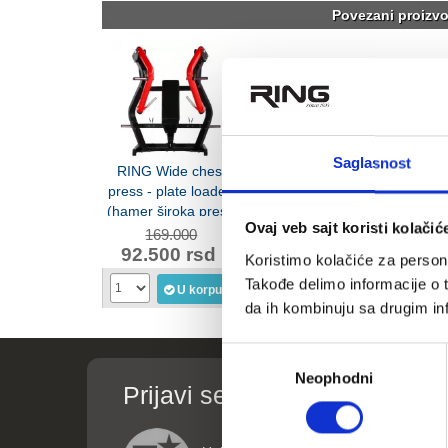
Povezani proizvo
Saglasnost
RING Wide chest
press - plate loaded
(hamer široka presa
Ovaj veb sajt koristi kolačić
za grudi)-RP PLLF-5
169.000
92.500 rsd
Koristimo kolačiće za persona
Takođe delimo informacije o t
U korpu
da ih kombinuju sa drugim inf
Избор
Neophodni
сагласности
Prijavi se za informacije o p