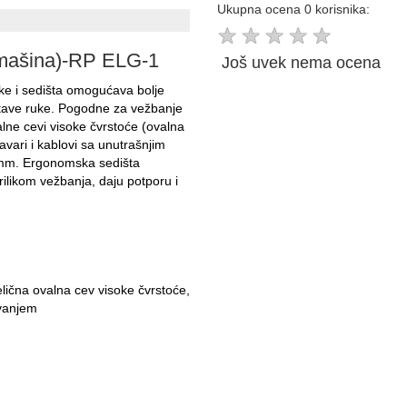
Ukupna ocena 0 korisnika:
★
★
★
★
★
l mašina)-RP ELG-1
Još uvek nema ocena
pke i sedišta omogućava bolje
stave ruke. Pogodne za vežbanje
valne cevi visoke čvrstoće (ovalna
ari i kablovi sa unutrašnjim
6mm. Ergonomska sedišta
ilikom vežbanja, daju potporu i
ična ovalna cev visoke čvrstoće,
ivanjem