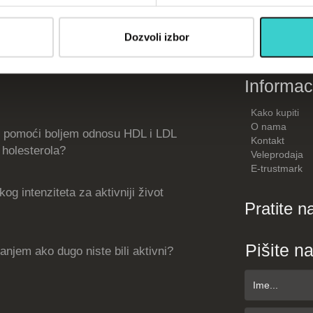
su)
Dozvoli izbor
Informac
Kako kupiti
O nama
 pomoći boljem odnosu HDL i LDL
Kontakt
holesterola?
Veleprodaja
E-trustmark
og intenziteta za aktivniji život
Pratite n
Pišite n
njem ako dugo niste bili aktivni?