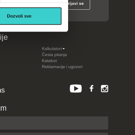
Dozvoli sve
ije
Kalkulatori
Česta pitanja
Katalozi
Reklamacije i ugovori
as
am