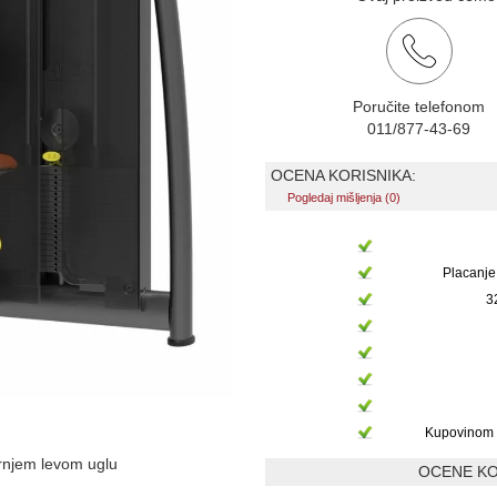
Poručite telefonom
011/877-43-69
OCENA KORISNIKA:
Pogledaj mišljenja (0)
Placanje
3
Kupovinom 
ornjem levom uglu
OCENE KO