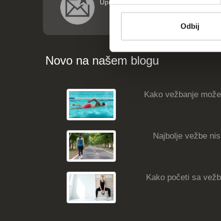
Upišite vaše podatke (ime i email adre
Odbij
Novo na našem blogu
Kako vežbanje može
Najbolje vežbe nisk
Kako početi sa vežba