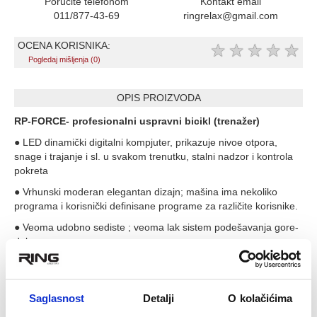
Poručite telefonom
Kontakt email
011/877-43-69
ringrelax@gmail.com
OCENA KORISNIKA:
★
★
★
★
★
Pogledaj mišljenja (0)
OPIS PROIZVODA
RP-FORCE- profesionalni uspravni bicikl (trenaž
er)
● LED dinamički digitalni kompjuter, prikazuje nivoe otpora,
snage i trajanje i sl. u svakom trenutku, stalni nadzor i kontrola
pokreta
● Vrhunski moderan elegantan dizajn; mašina ima nekoliko
programa i korisnički definisane programe za različite korisnike.
● Veoma udobno sediste ; veoma lak sistem podešavanja gore-
dole
● Prenosni sistem: Multi-DMC sistem
● Napajanje-snaga: High-tech samo-generišući motor, koji je
Saglasnost
Detalji
O kolačićima
sigurniji, pouzdaniji, i bolji , a takođe i zdraviji za okolinu; Velika
ušteda električne energije,jer praktično nema potrošnje