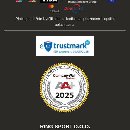
Plaćanje možete izvršiti platnim karticama, pouzećem ili opštim
uplatnicama.
RING SPORT D.O.O.