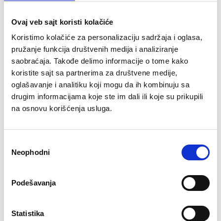
● 10 nivoa opterećenja
Ovaj veb sajt koristi kolačiće
●6 programa
Koristimo kolačiće za personalizaciju sadržaja i oglasa,
● Sistem opterećenja: Electromagnetno opterećenje,
pružanje funkcija društvenih medija i analiziranje
podešavajuće, i koje dozvoljava podešavanje na osnovu težine i
rada srca vežbača ●Senzor za merenje pulsa: merenje pulsa na
saobraćaja. Takođe delimo informacije o tome kako
dlanovima: sensor system
koristite sajt sa partnerima za društvene medije,
oglašavanje i analitiku koji mogu da ih kombinuju sa
●Max težina korisnika: 150 KG
drugim informacijama koje ste im dali ili koje su prikupili
●Boja: silver/crna
na osnovu korišćenja usluga.
●Ima funkciju footplate- za održavanje ravnoteže težine, što čini
korišćenje ugodnije i sigurnije.
●Max snaga motora: 300 W
Избор
Neophodni
сагласности
●Max brzina motora: 1000rpm
●Dimenzija pakovanja: 1550mm*1110mm*450mm
Podešavanja
Povezani proizvodi
Statistika