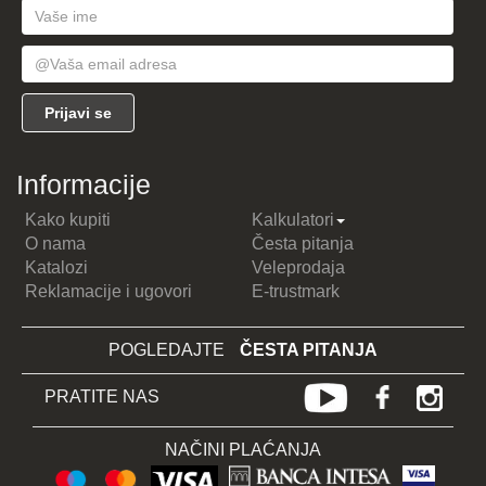
Informacije
Kako kupiti
Kalkulatori
O nama
Česta pitanja
Katalozi
Veleprodaja
Reklamacije i ugovori
E-trustmark
POGLEDAJTE
ČESTA PITANJA
PRATITE NAS
NAČINI PLAĆANJA