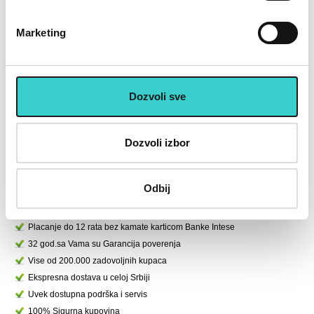
Marketing
RING Bumper tegovi ploče u
RING Bumper tegovi ploče u
boji 1 x 10kg-RX WP026
boji 1 x 5kg-RX WP026
r
Dozvoli sve
BUMP-10
BUMP-5
4.900 rsd
2.490 rsd
Dozvoli izbor
U korpu
U korpu
Odbij
U cenu je uključen PDV
Placanje do 12 rata bez kamate karticom Banke Intese
32 god.sa Vama su Garancija poverenja
Vise od 200.000 zadovoljnih kupaca
Ekspresna dostava u celoj Srbiji
Uvek dostupna podrška i servis
100% Sigurna kupovina