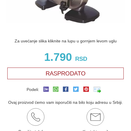
Za uvećanje slika kliknite na lupu u gornjem levom uglu
1.790
RSD
RASPRODATO
Podeli:
Ovaj proizvod ćemo vam isporučiti na bilo koju adresu u Srbiji.