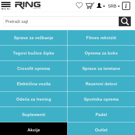
×
SRB
Sprave za vežbanje
Fitnes rekviziti
Tegovi bučice šipke
Oprema za boks
Crossfit oprema
Sprave za teretane
Električna vozila
Rezervni delovi
Odeća za trening
Sportska oprema
Suplementi
Padel
Akcije
Outlet