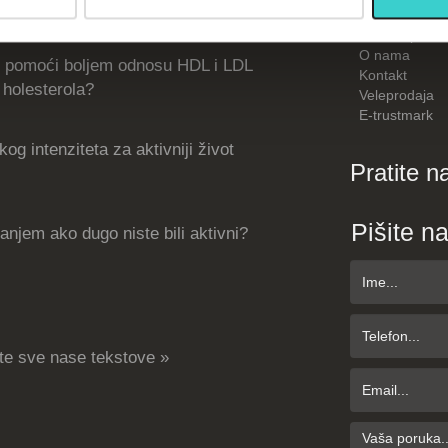
Kako kupiti
O nama
 pomoći boljem odnosu HDL i LDL
Kontakt
holesterola?
Veleprodaja
E-trustmark
og intenziteta za aktivniji život
Pratite n
Pišite n
njem ako dugo niste bili aktivni?
te sve nase tekstove »