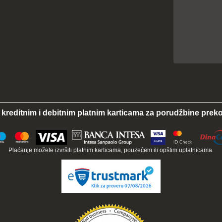
 kreditnim i debitnim platnim karticama za porudžbine preko
Plaćanje možete izvršiti platnim karticama, pouzećem ili opštim uplatnicama.