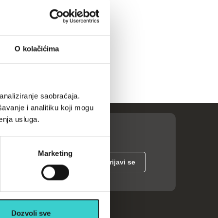
O kolačićima
analiziranje saobraćaja.
avanje i analitiku koji mogu
enja usluga.
Marketing
Dozvoli sve
ije