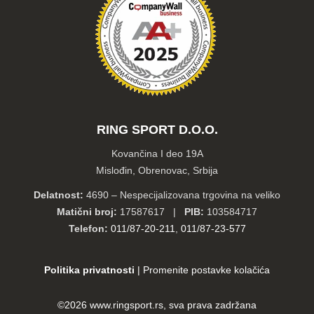
RING SPORT D.O.O.
Kovančina I deo 19A
Mislođin, Obrenovac, Srbija
Delatnost:
4690 – Nespecijalizovana trgovina na veliko
Matični broj:
17587617 |
PIB:
103584717
Telefon:
011/87-20-211
,
011/87-23-577
Politika privatnosti
|
Promenite postavke kolačića
©2026
www.ringsport.rs
, sva prava zadržana