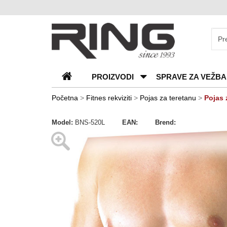
O
nama
Katalozi
PROIZVODI
SPRAVE ZA VEŽBA
Kontakt
Blog
Početna
>
Fitnes rekviziti
>
Pojas za teretanu
>
Pojas 
Česta
Model:
BNS-520L
EAN:
Brend:
pitanja