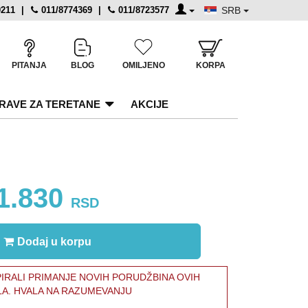
0211
|
011/8774369
|
011/8723577
SRB
PITANJA
BLOG
OMILJENO
KORPA
RAVE ZA TERETANE
AKCIJE
1.830
RSD
Dodaj u korpu
RALI PRIMANJE NOVIH PORUDŽBINA OVIH
LA. HVALA NA RAZUMEVANJU