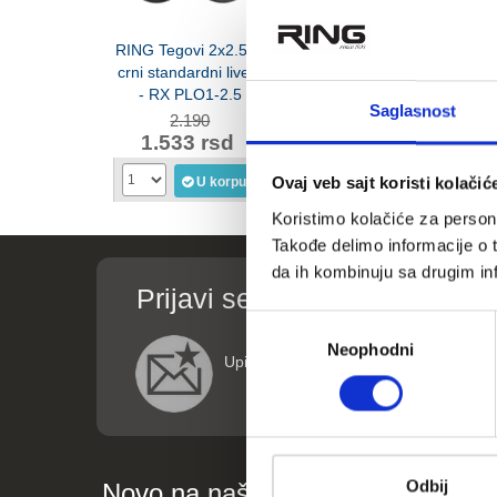
RING Tegovi 2x2.5kg
RING Bučica 1x5kg
RING Kett
crni standardni liveni
plastična - RX PD-5
plast
- RX PLO1-2.5
DB2
Saglasnost
2.190
2.190
1.
1.533 rsd
1.533 rsd
1.32
Ovaj veb sajt koristi kolačić
U korpu
U korpu
Koristimo kolačiće za persona
Takođe delimo informacije o t
da ih kombinuju sa drugim inf
Prijavi se za informacije o p
Избор
Neophodni
сагласности
Upišite vaše podatke (ime i email adre
Odbij
Novo na našem blogu