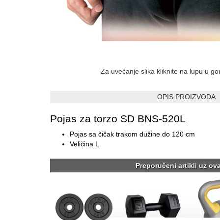
Za uvećanje slika kliknite na lupu u g
OPIS PROIZVODA
Pojas za torzo SD BNS-520L
Pojas sa čičak trakom dužine do 120 cm
Veličina L
Preporučeni artikli uz ov