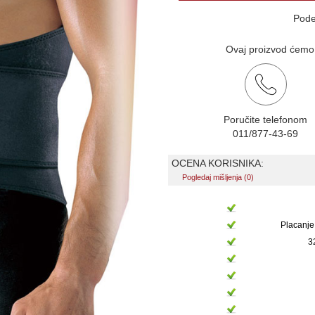
Pode
Ovaj proizvod ćemo v
Poručite telefonom
011/877-43-69
OCENA KORISNIKA:
Pogledaj mišljenja (0)
Placanje
3