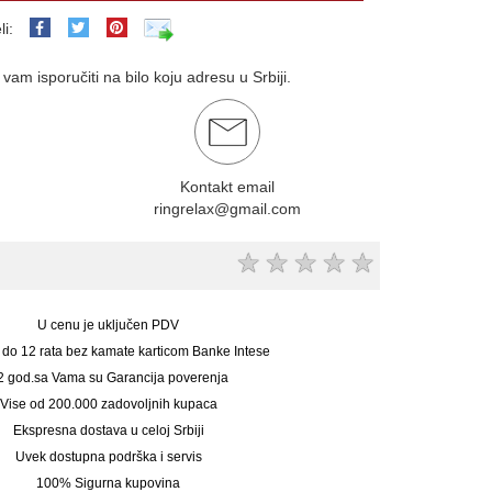
li:
am isporučiti na bilo koju adresu u Srbiji.
Kontakt email
ringrelax@gmail.com
★
★
★
★
★
U cenu je uključen PDV
 do 12 rata bez kamate karticom Banke Intese
2 god.sa Vama su Garancija poverenja
Vise od 200.000 zadovoljnih kupaca
Ekspresna dostava u celoj Srbiji
Uvek dostupna podrška i servis
100% Sigurna kupovina