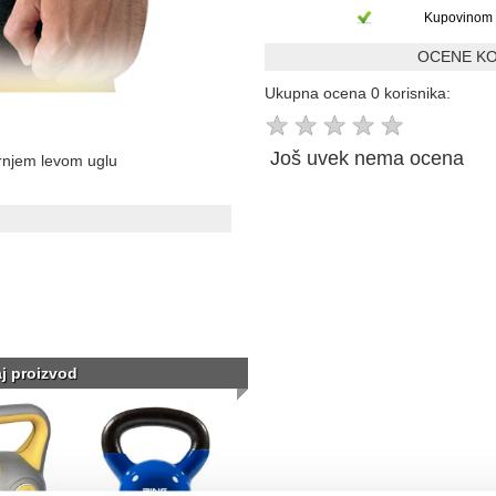
Kupovinom 
OCENE KO
Ukupna ocena 0 korisnika:
★
★
★
★
★
Još uvek nema ocena
ornjem levom uglu
aj proizvod