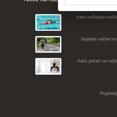
Kako vežbanje može
Najbolje vežbe nisk
Kako početi sa vežba
Pogledaj