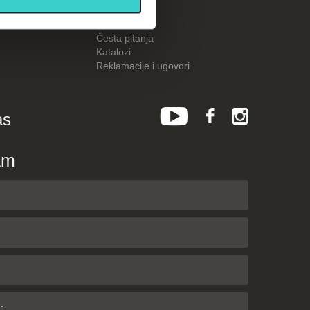
Kalkulatori
Česta pitanja
Katalozi
Reklamacije i ugovori
as
am