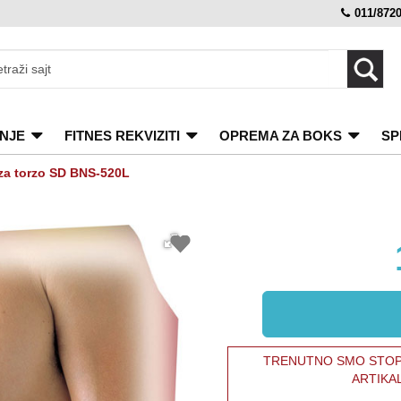
011/872
NJE
FITNES REKVIZITI
OPREMA ZA BOKS
SP
za torzo SD BNS-520L
TRENUTNO SMO STOPI
ARTIKA