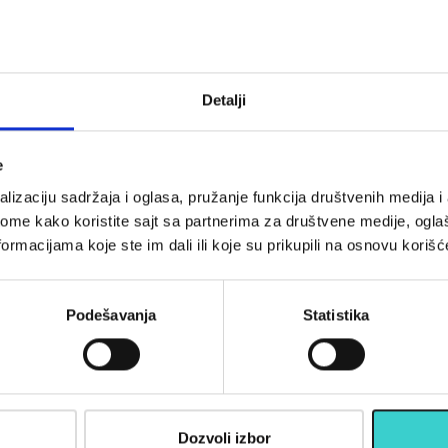
lebell 4 kg
RING Kettlebell 6kg
ican RX
metal+vinyl RX
819-4
DB2174-6 blue
Detalji
890
2.490
3 rsd
1.743 rsd
e
U korpu
U korpu
lizaciju sadržaja i oglasa, pružanje funkcija društvenih medija i 
ome kako koristite sajt sa partnerima za društvene medije, oglaš
ormacijama koje ste im dali ili koje su prikupili na osnovu korišć
opustima, akcijama, treninzima
Podešavanja
Statistika
su)
Dozvoli izbor
Informac