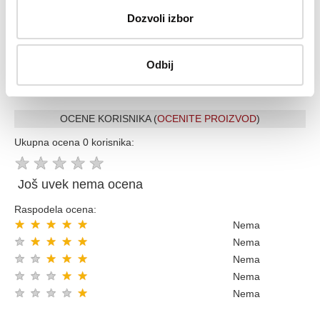
Vise od 200.000 zadovoljnih kupaca
Dozvoli izbor
Ekspresna dostava u celoj Srbiji
Uvek dostupna podrška i servis
100% Sigurna kupovina
Odbij
Kupovinom preko 8000 din popust 5% sledecom kupovinom
OCENE KORISNIKA (
OCENITE PROIZVOD
)
Ukupna ocena 0 korisnika:
★
★
★
★
★
Još uvek nema ocena
Raspodela ocena:
★
★
★
★
★
Nema
★
★
★
★
★
Nema
★
★
★
★
★
Nema
★
★
★
★
★
Nema
★
★
★
★
★
Nema