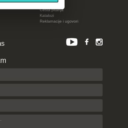
Kalkulatori
Česta pitanja
Katalozi
Reklamacije i ugovori
as
am