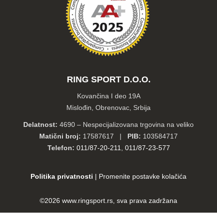
RING SPORT D.O.O.
Kovančina I deo 19A
Mislođin, Obrenovac, Srbija
Delatnost:
4690 – Nespecijalizovana trgovina na veliko
Matični broj:
17587617 |
PIB:
103584717
Telefon:
011/87-20-211
,
011/87-23-577
Politika privatnosti
|
Promenite postavke kolačića
©2026
www.ringsport.rs
, sva prava zadržana