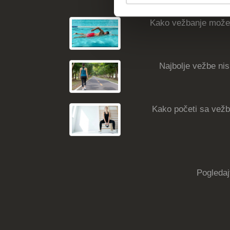
Kako vežbanje može
Najbolje vežbe nisk
Kako početi sa vežba
Pogledaj