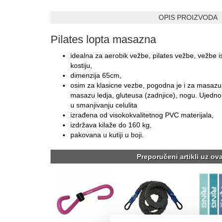
OPIS PROIZVODA
Pilates lopta masazna
idealna za aerobik vežbe, pilates vežbe, vežbe is
kostiju,
dimenzija 65cm,
osim za klasicne vezbe, pogodna je i za masazu n
masazu ledja, gluteusa (zadnjice), nogu. Ujedno
u smanjivanju celulita
izrađena od visokokvalitetnog PVC materijala,
izdržava kilaže do 160 kg,
pakovana u kutiji u boji.
Preporučeni artikli uz ov