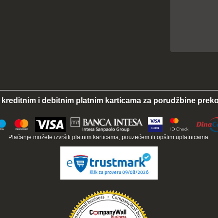
 kreditnim i debitnim platnim karticama za porudžbine preko
Plaćanje možete izvršiti platnim karticama, pouzećem ili opštim uplatnicama.