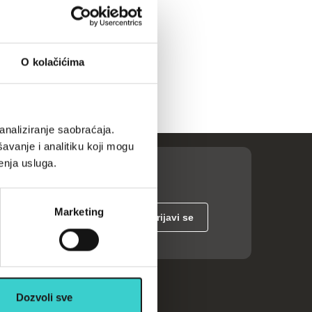
O kolačićima
analiziranje saobraćaja.
avanje i analitiku koji mogu
enja usluga.
Marketing
ije
Dozvoli sve