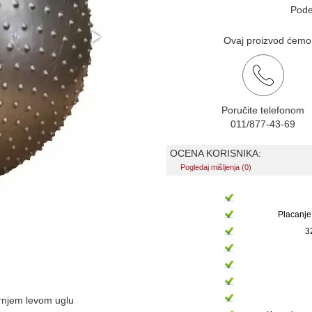
Pode
Ovaj proizvod ćemo v
Poručite telefonom
011/877-43-69
OCENA KORISNIKA:
Pogledaj mišljenja (0)
Placanje
3
ornjem levom uglu