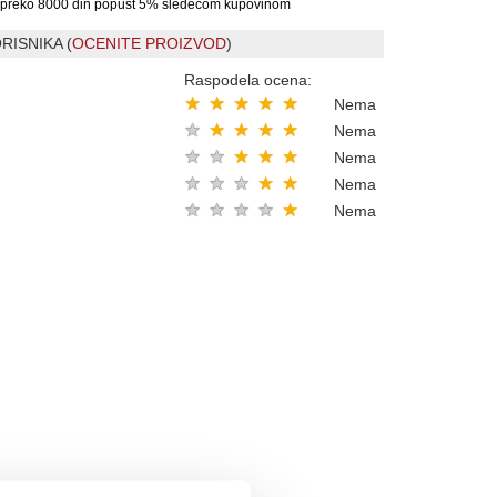
preko 8000 din popust 5% sledecom kupovinom
RISNIKA (
OCENITE PROIZVOD
)
Raspodela ocena:
★
★
★
★
★
Nema
★
★
★
★
★
Nema
★
★
★
★
★
Nema
★
★
★
★
★
Nema
★
★
★
★
★
Nema