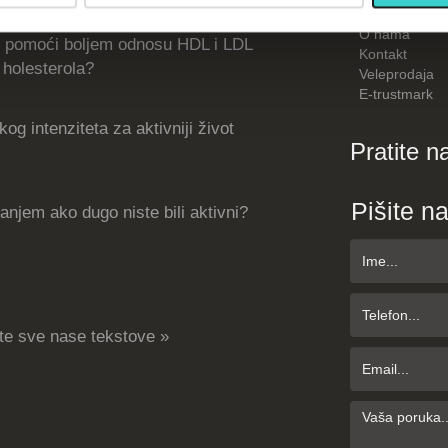
Kako kupiti
O nama
 pomoći boljem odnosu HDL i LDL
Kontakt
holesterola?
Veleprodaja
E-trustmark
og intenziteta za aktivniji život
Pratite n
Pišite n
njem ako dugo niste bili aktivni?
te sve nase tekstove »