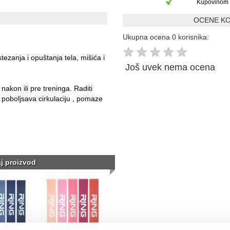
Kupovinom 
OCENE KO
Ukupna ocena 0 korisnika:
★
★
★
★
★
tezanja i opuštanja tela, mišića i
Još uvek nema ocena
akon ili pre treninga. Raditi
 poboljsava cirkulaciju , pomaze
aj proizvod