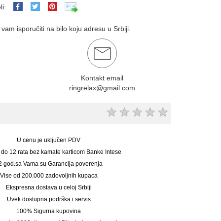
li:
am isporučiti na bilo koju adresu u Srbiji.
Kontakt email
ringrelax@gmail.com
★
★
★
★
★
U cenu je uključen PDV
 do 12 rata bez kamate karticom Banke Intese
2 god.sa Vama su Garancija poverenja
Vise od 200.000 zadovoljnih kupaca
Ekspresna dostava u celoj Srbiji
Uvek dostupna podrška i servis
100% Sigurna kupovina