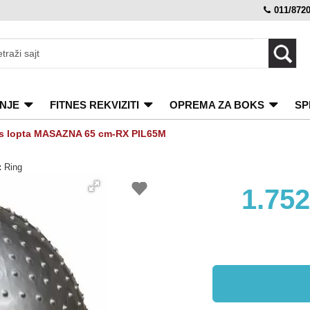
011/872
NJE
FITNES REKVIZITI
OPREMA ZA BOKS
SP
es lopta MASAZNA 65 cm-RX PIL65M
:
Ring
1.75