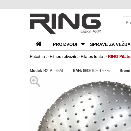
O
nama
Katalozi
PROIZVODI
SPRAVE ZA VEŽBA
Kontakt
Blog
Početna
>
Fitnes rekviziti
>
Pilates lopta
>
RING Pilat
Česta
Model:
RX PIL65M
EAN:
8606108018095
Brend
pitanja