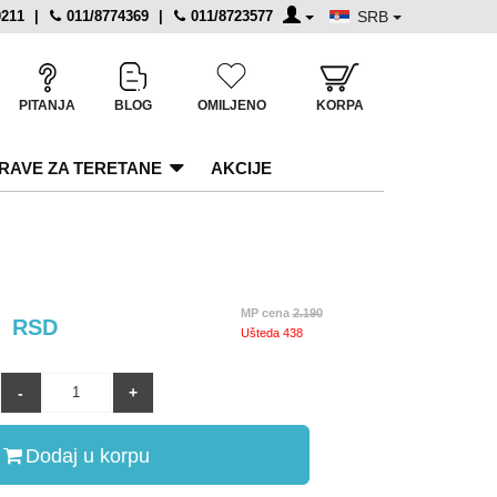
0211
|
011/8774369
|
011/8723577
SRB
PITANJA
BLOG
OMILJENO
KORPA
RAVE ZA TERETANE
AKCIJE
2
MP cena
2.190
RSD
Ušteda
438
Dodaj u korpu