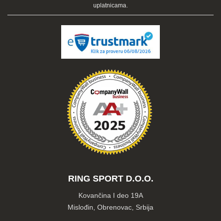
uplatnicama.
RING SPORT D.O.O.
Kovančina I deo 19A
Mislođin, Obrenovac, Srbija