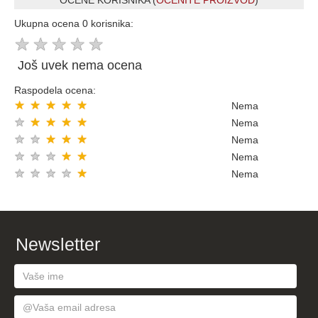
OCENE KORISNIKA (
OCENITE PROIZVOD
)
Ukupna ocena 0 korisnika:
★
★
★
★
★
Još uvek nema ocena
Raspodela ocena:
★
★
★
★
★
Nema
★
★
★
★
★
Nema
★
★
★
★
★
Nema
★
★
★
★
★
Nema
★
★
★
★
★
Nema
Newsletter