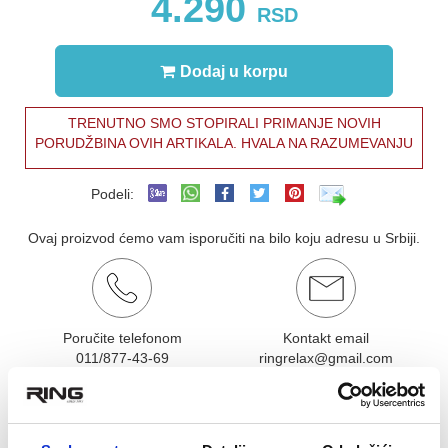
4.290
RSD
Dodaj u korpu
TRENUTNO SMO STOPIRALI PRIMANJE NOVIH
PORUDŽBINA OVIH ARTIKALA. HVALA NA RAZUMEVANJU
Podeli:
Ovaj proizvod ćemo vam isporučiti na bilo koju adresu u Srbiji.
Poručite telefonom
Kontakt email
011/877-43-69
ringrelax@gmail.com
OCENA KORISNIKA:
★
★
★
★
★
Pogledaj mišljenja (0)