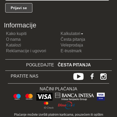
Informacije
Kako kupiti
Kalkulatori
O nama
Česta pitanja
Katalozi
Veleprodaja
Reklamacije i ugovori
E-trustmark
POGLEDAJTE
ČESTA PITANJA
PRATITE NAS
NAČINI PLAĆANJA
Plaćanje možete izvršiti platnim karticama, pouzećem ili opštim