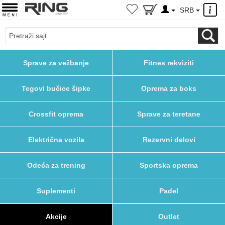
×
SRB
Sprave za vežbanje
Fitnes rekviziti
Tegovi bučice šipke
Oprema za boks
Crossfit oprema
Sprave za teretane
Električna vozila
Rezervni delovi
Odeća za trening
Sportska oprema
Suplementi
Padel
Akcije
Outlet