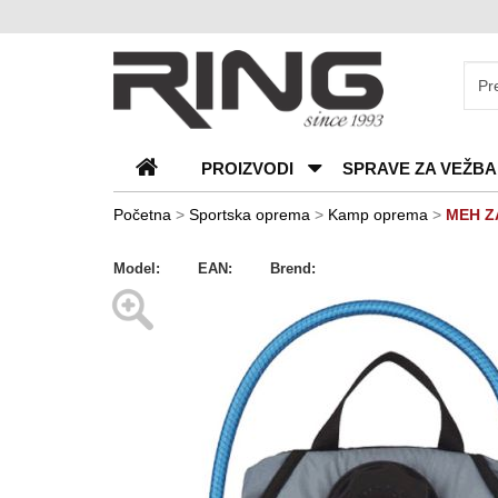
O
nama
Katalozi
PROIZVODI
SPRAVE ZA VEŽBA
Kontakt
Blog
Početna
>
Sportska oprema
>
Kamp oprema
>
MEH Z
Česta
Model:
EAN:
Brend:
pitanja