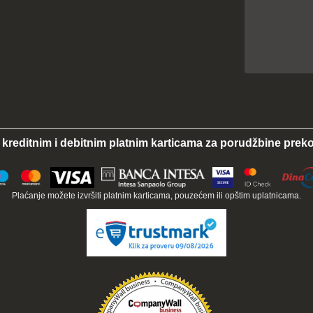
 kreditnim i debitnim platnim karticama za porudžbine preko
Plaćanje možete izvršiti platnim karticama, pouzećem ili opštim uplatnicama.