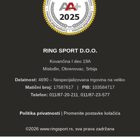
RING SPORT D.O.O.
Kovančina I deo 19A
Mislođin, Obrenovac, Srbija
Delatnost:
4690 – Nespecijalizovana trgovina na veliko
Matični broj:
17587617 |
PIB:
103584717
Telefon:
011/87-20-211
,
011/87-23-577
Politika privatnosti
|
Promenite postavke kolačića
©2026
www.ringsport.rs
, sva prava zadržana