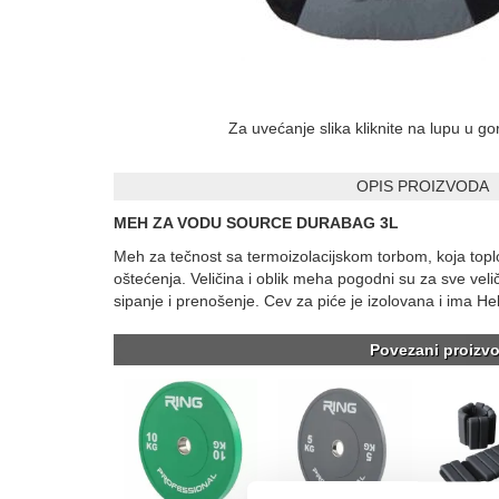
Za uvećanje slika kliknite na lupu u g
OPIS PROIZVODA
MEH ZA VODU SOURCE DURABAG 3L
Meh za tečnost sa termoizolacijskom torbom, koja toplotn
oštećenja. Veličina i oblik meha pogodni su za sve veli
sipanje i prenošenje. Cev za piće je izolovana i ima Hel
Povezani proizvo