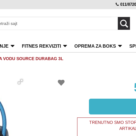
011/872
NJE
FITNES REKVIZITI
OPREMA ZA BOKS
SP
A VODU SOURCE DURABAG 3L
TRENUTNO SMO STOPI
ARTIKA