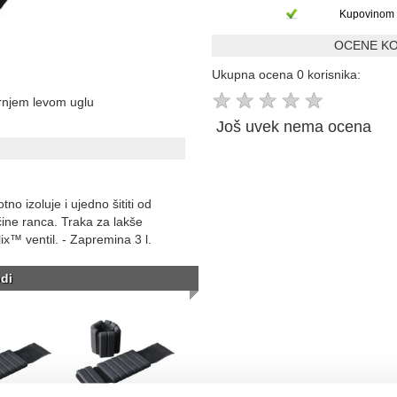
Kupovinom 
OCENE KO
Ukupna ocena 0 korisnika:
★
★
★
★
★
ornjem levom uglu
Još uvek nema ocena
o izoluje i ujedno šititi od
čine ranca. Traka za lakše
ix™ ventil. - Zapremina 3 l.
di