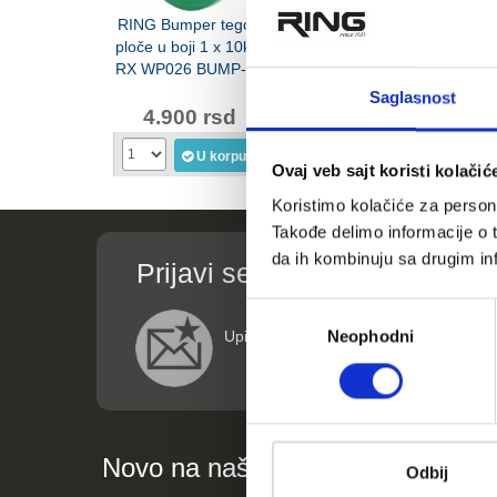
RING Bumper tegovi
RING Bumper tegovi
RING pila
ploče u boji 1 x 10kg-
ploče u boji 1 x 5kg-
tegovi za 
RX WP026 BUMP-10
RX WP026 BUMP-5
Classic
LKW-12
Saglasnost
4.900 rsd
2.490 rsd
3.69
U korpu
U korpu
Ovaj veb sajt koristi kolačić
Koristimo kolačiće za persona
Takođe delimo informacije o t
da ih kombinuju sa drugim inf
Prijavi se za informacije o p
Избор
Neophodni
Upišite vaše podatke (ime i email adre
сагласности
Novo na našem blogu
Odbij