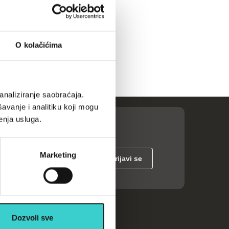
O kolačićima
analiziranje saobraćaja.
avanje i analitiku koji mogu
enja usluga.
Marketing
ije
Dozvoli sve