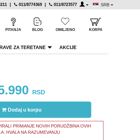
0211
|
011/8774369
|
011/8723577
SRB
PITANJA
BLOG
OMILJENO
KORPA
RAVE ZA TERETANE
AKCIJE
5.990
RSD
Dodaj u korpu
RALI PRIMANJE NOVIH PORUDŽBINA OVIH
LA. HVALA NA RAZUMEVANJU