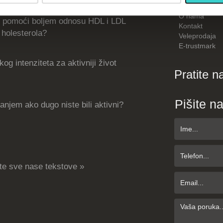
Kako kupiti
O nama
 pomoći boljem odnosu HDL i LDL
Kontakt
holesterola?
Veleprodaja
E-trustmark
og intenziteta za aktivniji život
Pratite n
Pišite n
njem ako dugo niste bili aktivni?
te sve nase tekstove »