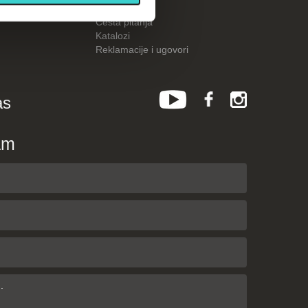
Kalkulatori
Česta pitanja
Katalozi
Reklamacije i ugovori
as
am