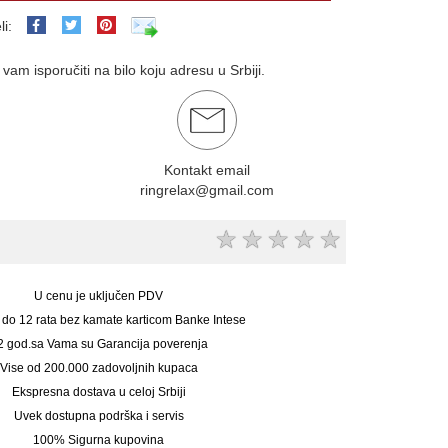
li:
am isporučiti na bilo koju adresu u Srbiji.
Kontakt email
ringrelax@gmail.com
★
★
★
★
★
U cenu je uključen PDV
 do 12 rata bez kamate karticom Banke Intese
2 god.sa Vama su Garancija poverenja
Vise od 200.000 zadovoljnih kupaca
Ekspresna dostava u celoj Srbiji
Uvek dostupna podrška i servis
100% Sigurna kupovina