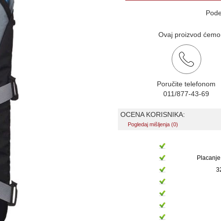
Pode
Ovaj proizvod ćemo v
Poručite telefonom
011/877-43-69
OCENA KORISNIKA:
Pogledaj mišljenja (0)
Placanje
3