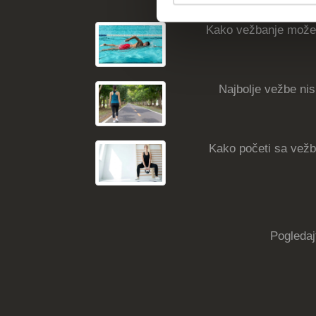
Kako vežbanje može
Najbolje vežbe nisk
Kako početi sa vežba
Pogledaj