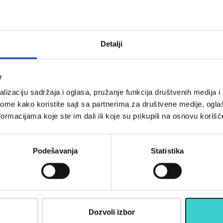
tes fitnes
RING pilates fitnes
ruke i noge-
tegovi za ruke i noge-
 2x1kg RX
Classic 2x0,5kg RX
23-1 kg
LKW-1223-0,5 kg
Detalji
0 rsd
2.290 rsd
U korpu
U korpu
e
lizaciju sadržaja i oglasa, pružanje funkcija društvenih medija i 
ome kako koristite sajt sa partnerima za društvene medije, oglaš
ormacijama koje ste im dali ili koje su prikupili na osnovu korišć
opustima, akcijama, treninzima
Podešavanja
Statistika
su)
Informac
Dozvoli izbor