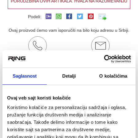
PORUDŽBINA OVIH ARTIKALA. HVALA NA RAZUMEVANJU
Podeli:
Ovaj proizvod ćemo vam isporučiti na bilo koju adresu u Srbiji.
Poručite telefonom
Kontakt email
011/877-43-69
ringrelax@gmail.com
Saglasnost
Detalji
O kolačićima
OCENA KORISNIKA:
★
★
★
★
★
Pogledaj mišljenja (0)
Ovaj veb sajt koristi kolačiće
OPIS PROIZVODA
Koristimo kolačiće za personalizaciju sadržaja i oglasa,
pružanje funkcija društvenih medija i analiziranje
Kruška za udaranje
saobraćaja. Takođe delimo informacije o tome kako
Boja : crna
koristite sajt sa partnerima za društvene medije,
Sastav : polivinilhlorid-poliuretan
oglašavanje i analitiku koji mogu da ih kombinuju sa