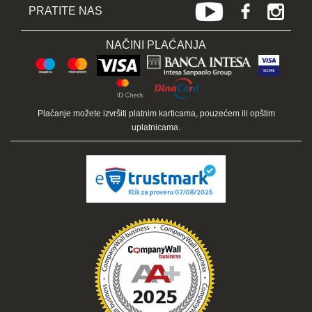
PRATITE NAS
NAČINI PLAĆANJA
Plaćanje možete izvršiti platnim karticama, pouzećem ili opštim
uplatnicama.