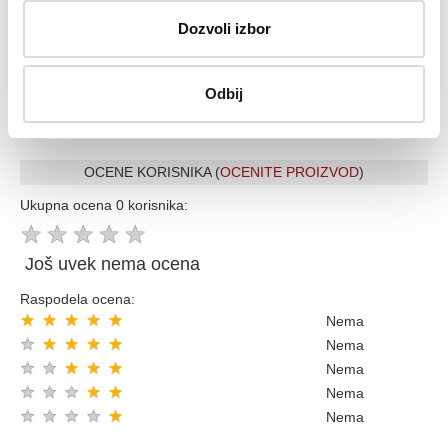
Vise od 200.000 zadovoljnih kupaca
Dozvoli izbor
Ekspresna dostava u celoj Srbiji
Uvek dostupna podrška i servis
Odbij
100% Sigurna kupovina
Kupovinom preko 8000 din popust 5% sledecom kupovinom
OCENE KORISNIKA (
OCENITE PROIZVOD
)
Ukupna ocena 0 korisnika:
★
★
★
★
★
Još uvek nema ocena
Raspodela ocena:
★
★
★
★
★
Nema
★
★
★
★
★
Nema
★
★
★
★
★
Nema
★
★
★
★
★
Nema
★
★
★
★
★
Nema