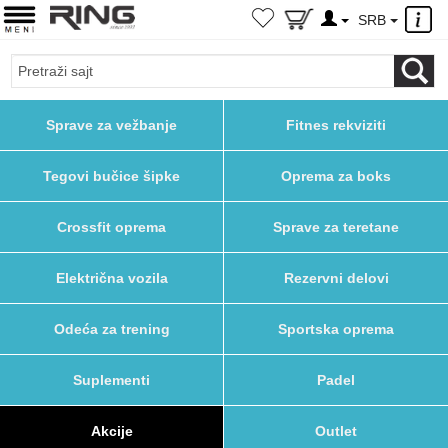
×
SRB
Sprave za vežbanje
Fitnes rekviziti
Tegovi bučice šipke
Oprema za boks
Crossfit oprema
Sprave za teretane
Električna vozila
Rezervni delovi
Odeća za trening
Sportska oprema
Suplementi
Padel
Akcije
Outlet