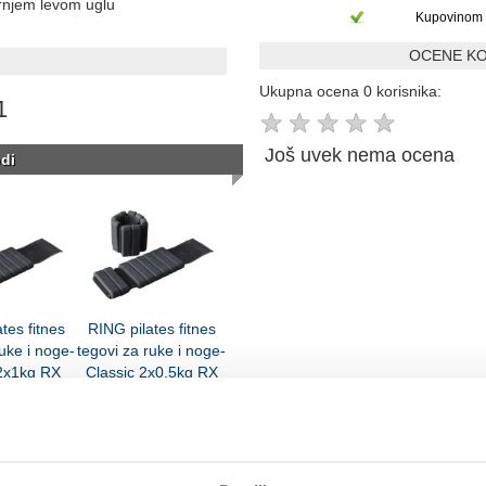
ornjem levom uglu
Kupovinom 
OCENE KO
Ukupna ocena 0 korisnika:
1
★
★
★
★
★
Još uvek nema ocena
di
tes fitnes
RING pilates fitnes
ruke i noge-
tegovi za ruke i noge-
 2x1kg RX
Classic 2x0,5kg RX
23-1 kg
LKW-1223-0,5 kg
0 rsd
2.290 rsd
U korpu
U korpu