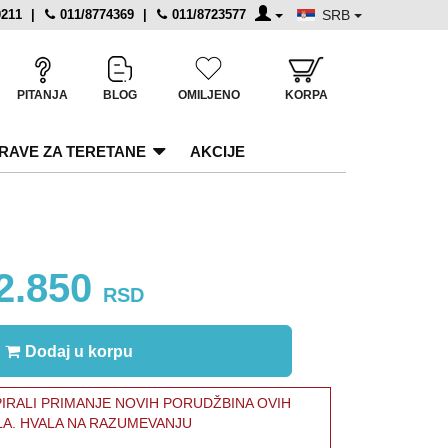
0211
|
011/8774369
|
011/8723577
SRB
PITANJA
BLOG
OMILJENO
KORPA
RAVE ZA TERETANE
AKCIJE
2.850
RSD
Dodaj u korpu
RALI PRIMANJE NOVIH PORUDŽBINA OVIH
LA. HVALA NA RAZUMEVANJU