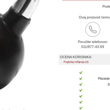
Pode
Ovaj proizvod ćemo v
Poručite telefonom
011/877-43-69
OCENA KORISNIKA:
Pogledaj mišljenja (0)
Placanje
3