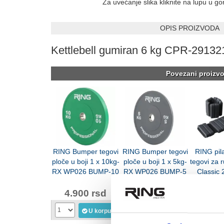
Za uvećanje slika kliknite na lupu u g
OPIS PROIZVODA
Kettlebell gumiran 6 kg CPR-29132
Povezani proizvo
RING Bumper tegovi
RING Bumper tegovi
RING pila
ploče u boji 1 x 10kg-
ploče u boji 1 x 5kg-
tegovi za 
RX WP026 BUMP-10
RX WP026 BUMP-5
Classic
LKW-12
4.900 rsd
2.490 rsd
3.69
U korpu
U korpu