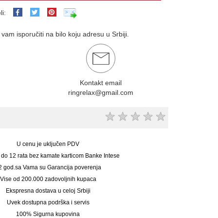
li:
am isporučiti na bilo koju adresu u Srbiji.
Kontakt email
ringrelax@gmail.com
★
★
★
★
★
U cenu je uključen PDV
 do 12 rata bez kamate karticom Banke Intese
2 god.sa Vama su Garancija poverenja
Vise od 200.000 zadovoljnih kupaca
Ekspresna dostava u celoj Srbiji
Uvek dostupna podrška i servis
100% Sigurna kupovina