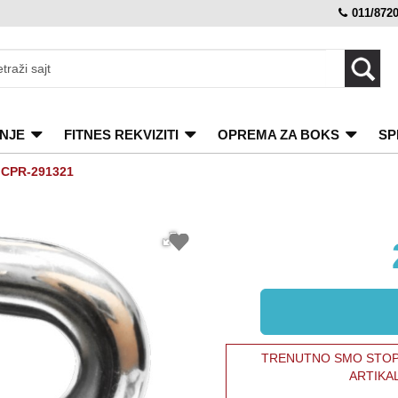
011/872
NJE
FITNES REKVIZITI
OPREMA ZA BOKS
SP
g CPR-291321
TRENUTNO SMO STOPI
ARTIKA