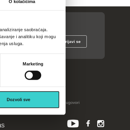
O kolačićima
analiziranje saobraćaja.
avanje i analitiku koji mogu
enja usluga.
Marketing
ije
Kalkulatori
Česta pitanja
Katalozi
Dozvoli sve
Reklamacije i ugovori
as