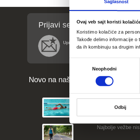
Saglasnost
Ovaj veb sajt koristi kolačić
Prijavi se za informacije o p
Koristimo kolačiće za persona
Takođe delimo informacije o t
Upišite vaše podatke (ime i email adre
da ih kombinuju sa drugim inf
Избор
Neophodni
сагласности
Novo na našem blogu
Kako vežbanje može
Odbij
Najbolje vežbe nisk