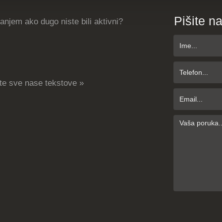
Pišite n
njem ako dugo niste bili aktivni?
te sve nase tekstove »