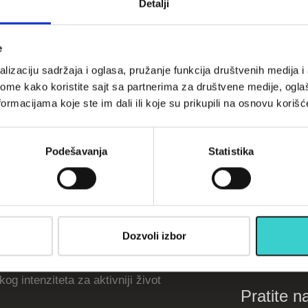
Detalji
e
opustima, akcijama, treninzima
lizaciju sadržaja i oglasa, pružanje funkcija društvenih medija i 
ome kako koristite sajt sa partnerima za društvene medije, oglaš
su)
ormacijama koje ste im dali ili koje su prikupili na osnovu korišć
Podešavanja
Statistika
Informac
Kako kupiti
O nama
 pomoći boljem odnosu HDL i LDL
Kontakt
Dozvoli izbor
holesterola?
Veleprodaja
E-trustmark
og intenziteta za aktivniji život
Pratite n