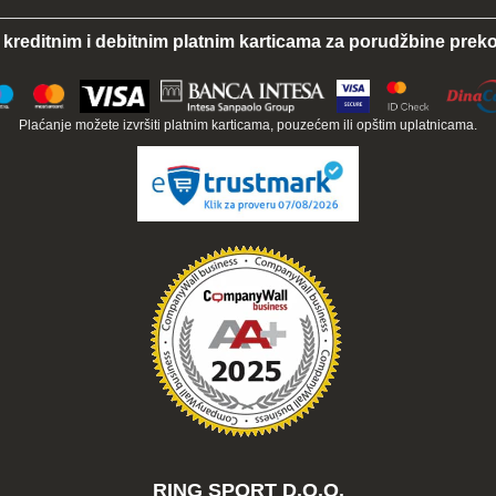
 kreditnim i debitnim platnim karticama za porudžbine preko
Plaćanje možete izvršiti platnim karticama, pouzećem ili opštim uplatnicama.
RING SPORT D.O.O.