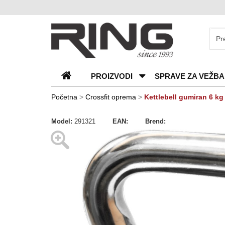
O
nama
Katalozi
PROIZVODI
SPRAVE ZA VEŽBA
Kontakt
Blog
Početna
>
Crossfit oprema
>
Kettlebell gumiran 6 k
Česta
Model:
291321
EAN:
Brend:
pitanja