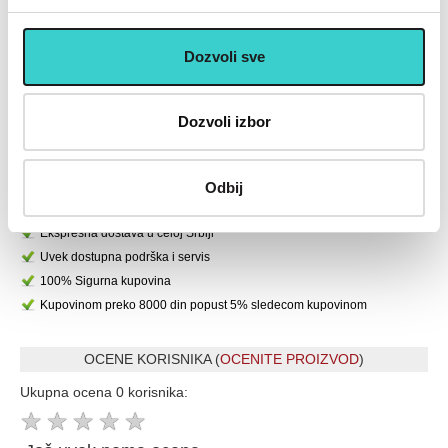
4.900 rsd
2.490 rsd
Dozvoli sve
U korpu
U korpu
Dozvoli izbor
U cenu je uključen PDV
Placanje do 12 rata bez kamate karticom Banke Intese
32 god.sa Vama su Garancija poverenja
Odbij
Vise od 200.000 zadovoljnih kupaca
Ekspresna dostava u celoj Srbiji
Uvek dostupna podrška i servis
100% Sigurna kupovina
Kupovinom preko 8000 din popust 5% sledecom kupovinom
OCENE KORISNIKA (
OCENITE PROIZVOD
)
Ukupna ocena 0 korisnika:
★
★
★
★
★