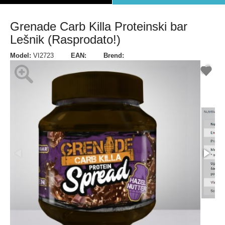
Grenade Carb Killa Proteinski bar
Lešnik (Rasprodato!)
Model:
VI2723
EAN:
Brend: