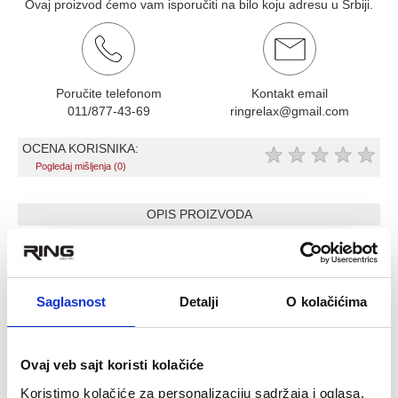
Ovaj proizvod ćemo vam isporučiti na bilo koju adresu u Srbiji.
Poručite telefonom
Kontakt email
011/877-43-69
ringrelax@gmail.com
OCENA KORISNIKA:
★
★
★
★
★
Pogledaj mišljenja (0)
OPIS PROIZVODA
Grenade Carb Killa Proteinski bar Lešnik
Proteinski namaz sa 20% proteina poreklom iz whey-a;
87% manje šećera u odnosu na ostale vodeće brendove
Saglasnost
Detalji
O kolačićima
proizvođača proteinskih namaza.
Bez glutena
Pogodno za vegetarijance
Ovaj veb sajt koristi kolačiće
Carb Killa Spread
je ukusan čokoladni namaz napravljen od
Koristimo kolačiće za personalizaciju sadržaja i oglasa,