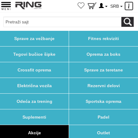
×
SRB
Sprave za vežbanje
Fitnes rekviziti
Tegovi bučice šipke
Oprema za boks
Crossfit oprema
Sprave za teretane
Električna vozila
Rezervni delovi
Odeća za trening
Sportska oprema
Suplementi
Padel
Akcije
Outlet