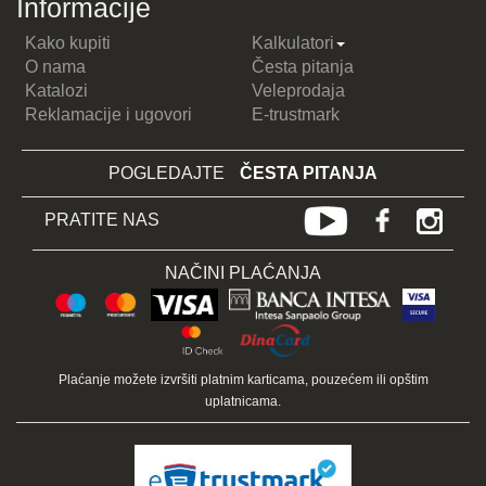
Informacije
Kako kupiti
Kalkulatori
O nama
Česta pitanja
Katalozi
Veleprodaja
Reklamacije i ugovori
E-trustmark
POGLEDAJTE
ČESTA PITANJA
PRATITE NAS
NAČINI PLAĆANJA
Plaćanje možete izvršiti platnim karticama, pouzećem ili opštim
uplatnicama.