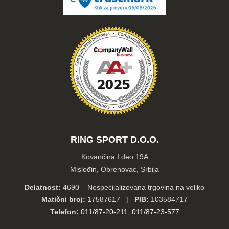
RING SPORT D.O.O.
Kovančina I deo 19A
Mislođin, Obrenovac, Srbija
Delatnost:
4690 – Nespecijalizovana trgovina na veliko
Matični broj:
17587617 |
PIB:
103584717
Telefon:
011/87-20-211
,
011/87-23-577