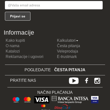
Informacije
Kako kupiti
Kalkulatori
O nama
Česta pitanja
Katalozi
Veleprodaja
Reklamacije i ugovori
E-trustmark
POGLEDAJTE
ČESTA PITANJA
PRATITE NAS
NAČINI PLAĆANJA