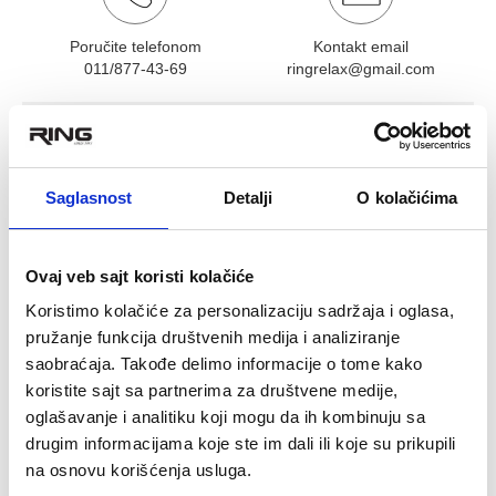
Poručite telefonom
Kontakt email
011/877-43-69
ringrelax@gmail.com
OCENA KORISNIKA:
★
★
★
★
★
Pogledaj mišljenja (0)
Saglasnost
Detalji
O kolačićima
OPIS PROIZVODA
Čunjevi sa brojevima - SH BROJ
Ovaj veb sajt koristi kolačiće
Plastični čunjevi sa brojevima od 0 do 9
10 čunjeva u setu
Koristimo kolačiće za personalizaciju sadržaja i oglasa,
Visina čunja je 25 cm
pružanje funkcija društvenih medija i analiziranje
saobraćaja. Takođe delimo informacije o tome kako
koristite sajt sa partnerima za društvene medije,
Povezani proizvodi
oglašavanje i analitiku koji mogu da ih kombinuju sa
drugim informacijama koje ste im dali ili koje su prikupili
na osnovu korišćenja usluga.