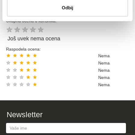
Odbij
OCENE KORISNIKA (
OCENITE PROIZVOD
)
Ukupna ocena 0 korisnika:
★
★
★
★
★
Još uvek nema ocena
Raspodela ocena:
★
★
★
★
★
Nema
★
★
★
★
★
Nema
★
★
★
★
★
Nema
★
★
★
★
★
Nema
★
★
★
★
★
Nema
Newsletter