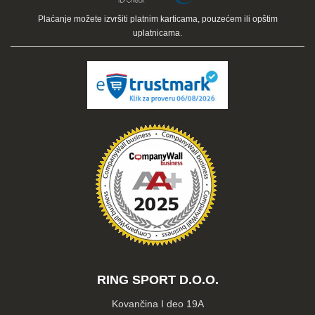
Plaćanje možete izvršiti platnim karticama, pouzećem ili opštim
uplatnicama.
RING SPORT D.O.O.
Kovančina I deo 19A