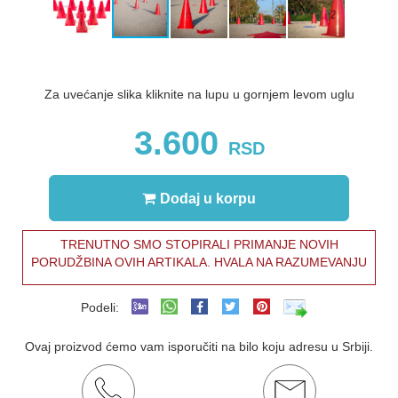
Za uvećanje slika kliknite na lupu u gornjem levom uglu
3.600
RSD
Dodaj u korpu
TRENUTNO SMO STOPIRALI PRIMANJE NOVIH
PORUDŽBINA OVIH ARTIKALA. HVALA NA RAZUMEVANJU
Podeli:
Ovaj proizvod ćemo vam isporučiti na bilo koju adresu u Srbiji.