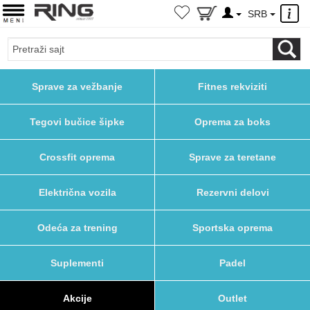
×
SRB
Sprave za vežbanje
Fitnes rekviziti
Tegovi bučice šipke
Oprema za boks
Crossfit oprema
Sprave za teretane
Električna vozila
Rezervni delovi
Odeća za trening
Sportska oprema
Suplementi
Padel
Akcije
Outlet