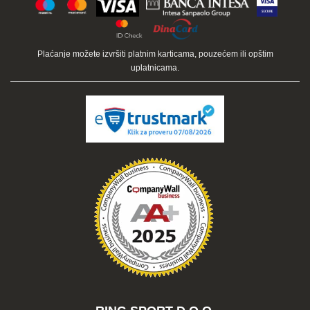
Plaćanje možete izvršiti platnim karticama, pouzećem ili opštim
uplatnicama.