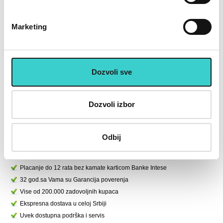
Marketing
RING Bumper tegovi ploče u
RING Bumper tegovi ploče u
boji 1 x 10kg-RX WP026
boji 1 x 5kg-RX WP026
r
Dozvoli sve
BUMP-10
BUMP-5
4.900 rsd
2.490 rsd
Dozvoli izbor
U korpu
U korpu
Odbij
U cenu je uključen PDV
Placanje do 12 rata bez kamate karticom Banke Intese
32 god.sa Vama su Garancija poverenja
Vise od 200.000 zadovoljnih kupaca
Ekspresna dostava u celoj Srbiji
Uvek dostupna podrška i servis