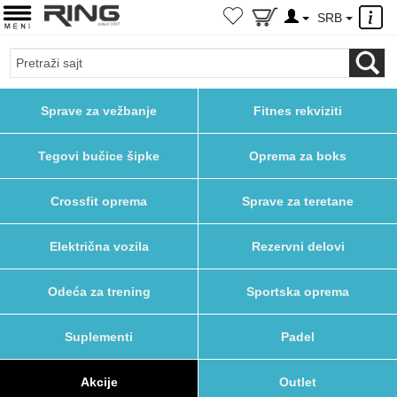
×
SRB
Sprave za vežbanje
Fitnes rekviziti
Tegovi bučice šipke
Oprema za boks
Crossfit oprema
Sprave za teretane
Električna vozila
Rezervni delovi
Odeća za trening
Sportska oprema
Suplementi
Padel
Akcije
Outlet