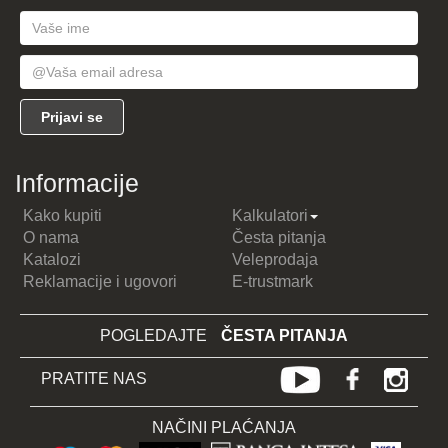
Informacije
Kako kupiti
Kalkulatori
O nama
Česta pitanja
Katalozi
Veleprodaja
Reklamacije i ugovori
E-trustmark
POGLEDAJTE
ČESTA PITANJA
PRATITE NAS
NAČINI PLAĆANJA