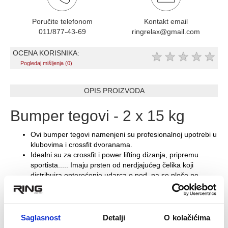
Poručite telefonom
Kontakt email
011/877-43-69
ringrelax@gmail.com
OCENA KORISNIKA:
★
★
★
★
★
Pogledaj mišljenja (0)
OPIS PROIZVODA
Bumper tegovi - 2 x 15 kg
Ovi bumper tegovi namenjeni su profesionalnoj upotrebi u
klubovima i crossfit dvoranama.
Idealni su za crossfit i power lifting dizanja, pripremu
sportista..... Imaju prsten od nerdjajućeg čelika koji
distribuira opterećenje udarca o pod, pa se ploče ne
savijaju zbog udaraca i središte ne ispada nakon
dugotrajne upotrebe.
Pri izradi je korištena prirodna guma visokog kvaliteta,
koja pruža dodatnu izdržljivost, a ujedno štiti podlogu i
Saglasnost
Detalji
O kolačićima
sigurnija je za vežbača. Fleksibilniji su od Crnih trenažnih