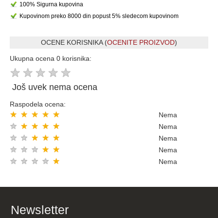
100% Sigurna kupovina
Kupovinom preko 8000 din popust 5% sledecom kupovinom
OCENE KORISNIKA (
OCENITE PROIZVOD
)
Ukupna ocena 0 korisnika:
★
★
★
★
★
Još uvek nema ocena
Raspodela ocena:
★
★
★
★
★
Nema
★
★
★
★
★
Nema
★
★
★
★
★
Nema
★
★
★
★
★
Nema
★
★
★
★
★
Nema
Newsletter