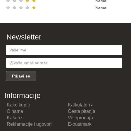
★
★
★
★
★
Nema
★
★
★
★
★
Nema
Newsletter
Informacije
Kako kupiti
Kalkulatori
O nama
Česta pitanja
Katalozi
Veleprodaja
Reklamacije i ugovori
E-trustmark