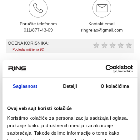
Poručite telefonom
Kontakt email
011/877-43-69
ringrelax@gmail.com
OCENA KORISNIKA:
★
★
★
★
★
Pogledaj mišljenja (0)
OPIS PROIZVODA
Bokserski džak 20kg - HJ-LS-PB-KD20
Saglasnost
Detalji
O kolačićima
Specifikacija:
Težina: 20kg
Punjenje: mrvice gume+piljevina
Ovaj veb sajt koristi kolačiće
Prevlaka: višeslojni materijal – "kirza"
Koristimo kolačiće za personalizaciju sadržaja i oglasa,
Bokserski džak „Kap“ kruškastog oblika omogućuje sportistima
pružanje funkcija društvenih medija i analiziranje
vežbanje ne samo direktnih i bočnih udaraca, već i udaraca
saobraćaja. Takođe delimo informacije o tome kako
odozdo u glavu protivnika.