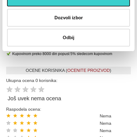
U cenu je uključen PDV
Placanje do 12 rata bez kamate karticom Banke Intese
Dozvoli izbor
32 god.sa Vama su Garancija poverenja
Vise od 200.000 zadovoljnih kupaca
Ekspresna dostava u celoj Srbiji
Odbij
Uvek dostupna podrška i servis
100% Sigurna kupovina
Kupovinom preko 8000 din popust 5% sledecom kupovinom
OCENE KORISNIKA (
OCENITE PROIZVOD
)
Ukupna ocena 0 korisnika:
★
★
★
★
★
Još uvek nema ocena
Raspodela ocena:
★
★
★
★
★
Nema
★
★
★
★
★
Nema
★
★
★
★
★
Nema