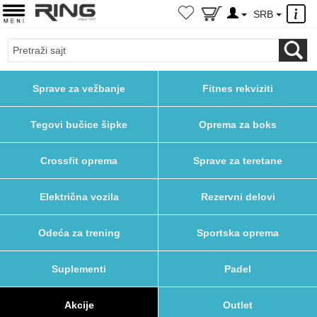
×
SRB
Sprave za vežbanje
Fitnes rekviziti
Tegovi bučice šipke
Oprema za boks
Crossfit oprema
Sprave za teretane
Električna vozila
Rezervni delovi
Odeća za trening
Sportska oprema
Suplementi
Padel
Akcije
Outlet