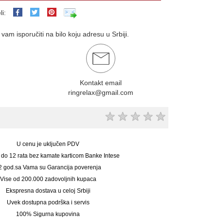
li:
am isporučiti na bilo koju adresu u Srbiji.
Kontakt email
ringrelax@gmail.com
★
★
★
★
★
U cenu je uključen PDV
 do 12 rata bez kamate karticom Banke Intese
2 god.sa Vama su Garancija poverenja
Vise od 200.000 zadovoljnih kupaca
Ekspresna dostava u celoj Srbiji
Uvek dostupna podrška i servis
100% Sigurna kupovina