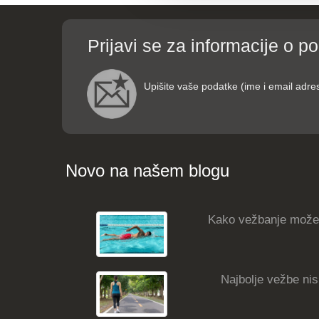
Prijavi se za informacije o p
Upišite vaše podatke (ime i email adre
Novo na našem blogu
Kako vežbanje može
Najbolje vežbe nisk