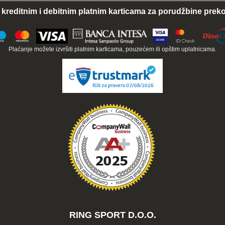
 kreditnim i debitnim platnim karticama za porudžbine preko
Plaćanje možete izvršiti platnim karticama, pouzećem ili opštim uplatnicama.
RING SPORT D.O.O.