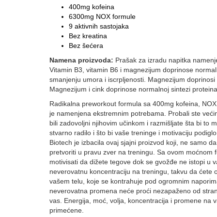
400mg kofeina
6300mg NOX formule
9 aktivnih sastojaka
Bez kreatina
Bez šećera
Namena proizvoda:
Prašak za izradu napitka namenje
Vitamin B3, vitamin B6 i magnezijum doprinose norm
smanjenju umora i iscrpljenosti. Magnezijum doprinosi 
Magnezijum i cink doprinose normalnoj sintezi proteina
Radikalna preworkout formula sa 400mg kofeina, NOX 
je namenjena ekstremnim potrebama. Probali ste većinu
bili zadovoljni njihovim učinkom i razmišljate šta bi to m
stvarno radilo i što bi vaše treninge i motivaciju podigl
Biotech je izbacila ovaj sjajni proizvod koji, ne samo 
pretvoriti u pravu zver na treningu. Sa ovom moćnom
motivisati da dižete tegove dok se gvožđe ne istopi u
neverovatnu koncentraciju na treningu, takvu da ćete o
vašem telu, koje se kontrahuje pod ogromnim naporim
neverovatna promena neće proći nezapaženo od strane d
vas. Energija, moć, volja, koncentracija i promene na v
primećene.