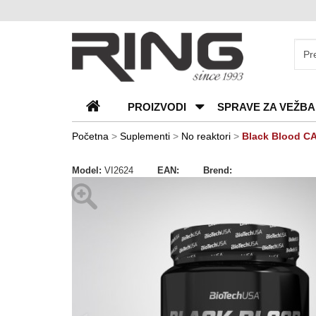
O
nama
Katalozi
PROIZVODI
SPRAVE ZA VEŽBA
Kontakt
Blog
Početna
>
Suplementi
>
No reaktori
>
Black Blood C
Česta
Model:
VI2624
EAN:
Brend:
pitanja