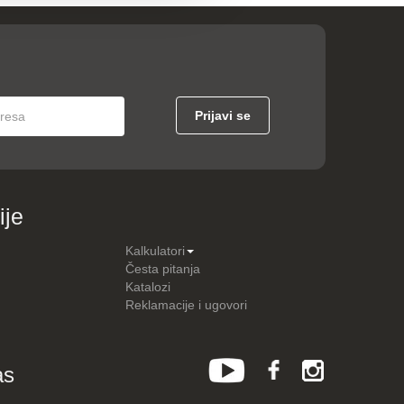
ije
Kalkulatori
Česta pitanja
Katalozi
Reklamacije i ugovori
as