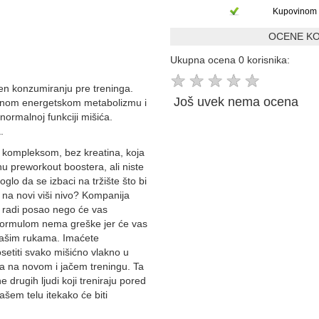
Kupovinom 
OCENE KO
Ukupna ocena 0 korisnika:
★
★
★
★
★
n konzumiranju pre treninga.
Još uvek nema ocena
alnom energetskom metabolizmu i
normalnoj funkciji mišića.
.
kompleksom, bez kreatina, koja
 preworkout boostera, ali niste
oglo da se izbaci na tržište što bi
o na novi viši nivo? Kompanija
da radi posao nego će vas
 formulom nema greške jer će vas
 vašim rukama. Imaćete
setiti svako mišićno vlakno u
a na novom i jačem treningu. Ta
rugih ljudi koji treniraju pored
ašem telu itekako će biti