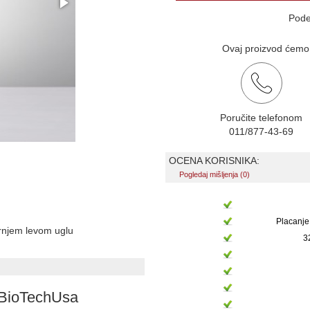
Pode
Ovaj proizvod ćemo v
Poručite telefonom
011/877-43-69
OCENA KORISNIKA:
Pogledaj mišljenja (0)
Placanje
ornjem levom uglu
3
 BioTechUsa