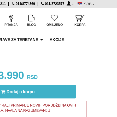
0211
|
011/8774369
|
011/8723577
SRB
PITANJA
BLOG
OMILJENO
KORPA
RAVE ZA TERETANE
AKCIJE
3.990
RSD
Dodaj u korpu
RALI PRIMANJE NOVIH PORUDŽBINA OVIH
LA. HVALA NA RAZUMEVANJU