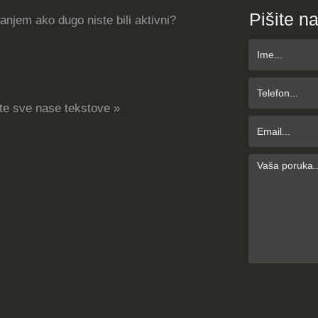
Pišite n
njem ako dugo niste bili aktivni?
te sve nase tekstove »