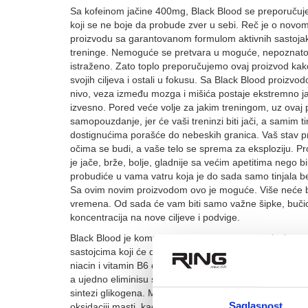
Sa kofeinom jačine 400mg, Black Blood se preporučuje
koji se ne boje da probude zver u sebi. Reč je o nov
proizvodu sa garantovanom formulom aktivnih sastojak
treninge. Nemoguće se pretvara u moguće, nepoznato 
istraženo. Zato toplo preporučujemo ovaj proizvod kak
svojih ciljeva i ostali u fokusu. Sa Black Blood proizv
nivo, veza između mozga i mišića postaje ekstremno jak
izvesno. Pored veće volje za jakim treningom, uz ovaj
samopouzdanje, jer će vaši treninzi biti jači, a samim t
dostignućima porašće do nebeskih granica. Vaš stav p
očima se budi, a vaše telo se sprema za eksploziju. Pro
je jače, brže, bolje, gladnije sa većim apetitima nego b
probudiće u vama vatru koja je do sada samo tinjala 
Sa ovim novim proizvodom ovo je moguće. Više neće biti
vremena. Od sada će vam biti samo važne šipke, bučic
koncentracija na nove ciljeve i podvige.
Black Blood je kompleks koji je napravljen sa visokom 
sastojcima koji će doprineti produkciji nitrogen monok
niacin i vitamin B6 doprinose normalizaciji energetsko
a ujedno eliminisu stres i umor. Vitamin B6 doprinosi no
sintezi glikogena. Magnezijum doprinosi normalnoj funk
Saglasnost
oksidaciji masti, kao i sintezi proteina, te podizanju tes