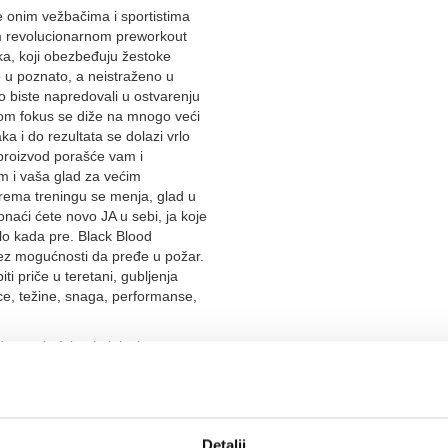
 onim vežbačima i sportistima
om revolucionarnom preworkout
a, koji obezbeđuju žestoke
u poznato, a neistraženo u
o biste napredovali u ostvarenju
odom fokus se diže na mnogo veći
a i do rezultata se dolazi vrlo
 proizvod porašće vam i
im i vaša glad za većim
rema treningu se menja, glad u
naći ćete novo JA u sebi, ja koje
ilo kada pre. Black Blood
bez mogućnosti da pređe u požar.
 priče u teretani, gubljenja
e, težine, snaga, performanse,
dozom kofeina i aktivnim
sida i karnozina. Magnezijum,
g balansa i metaboličkih procesa,
rmalnoj proteinskoj sintezi kao i
ciji mišića, cink metabolizmu i
Detalji
tosterona u krvi.