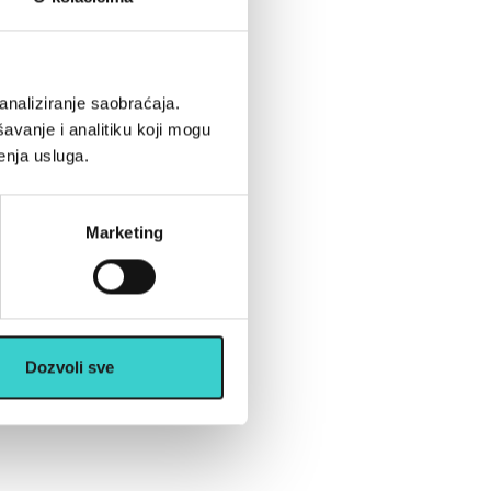
analiziranje saobraćaja.
avanje i analitiku koji mogu
enja usluga.
Marketing
Dozvoli sve