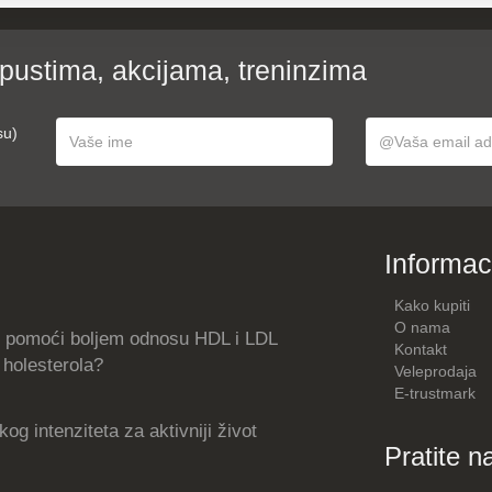
opustima, akcijama, treninzima
su)
Informac
Kako kupiti
O nama
 pomoći boljem odnosu HDL i LDL
Kontakt
holesterola?
Veleprodaja
E-trustmark
og intenziteta za aktivniji život
Pratite n