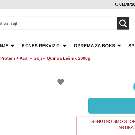
011/872
NJE
FITNES REKVIZITI
OPREMA ZA BOKS
SP
Protein + Acai – Goji – Quinoa Lešnik 2000g
TRENUTNO SMO STOPI
ARTIKA