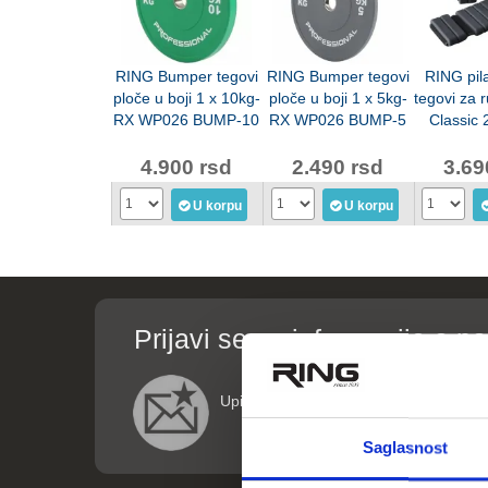
RING Bumper tegovi
RING Bumper tegovi
RING pila
ploče u boji 1 x 10kg-
ploče u boji 1 x 5kg-
tegovi za 
RX WP026 BUMP-10
RX WP026 BUMP-5
Classic
LKW-12
4.900 rsd
2.490 rsd
3.69
U korpu
U korpu
Prijavi se za informacije o p
Upišite vaše podatke (ime i email adre
Saglasnost