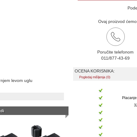
Pode
Ovaj proizvod ćemo v
Poručite telefonom
011/877-43-69
OCENA KORISNIKA:
Pogledaj mišljenja (0)
ornjem levom uglu
Placanje
3
di