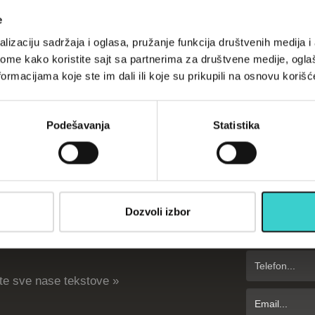
e
Informac
lizaciju sadržaja i oglasa, pružanje funkcija društvenih medija i 
Kako kupiti
ome kako koristite sajt sa partnerima za društvene medije, oglaš
O nama
 pomoći boljem odnosu HDL i LDL
ormacijama koje ste im dali ili koje su prikupili na osnovu korišć
Kontakt
holesterola?
Veleprodaja
E-trustmark
Podešavanja
Statistika
og intenziteta za aktivniji život
Pratite n
Pišite n
njem ako dugo niste bili aktivni?
Dozvoli izbor
te sve nase tekstove »