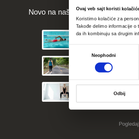
Ovaj veb sajt koristi kolačić
Novo na našem blogu
Koristimo kolačiće za persona
Takođe delimo informacije o t
Kako vežbanje može
da ih kombinuju sa drugim inf
Избор
Neophodni
сагласности
Najbolje vežbe nisk
Kako početi sa vežba
Odbij
Pogledaj