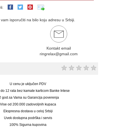
li:
am isporučiti na bilo koju adresu u Srbiji.
Kontakt email
ringrelax@gmail.com
★
★
★
★
★
U cenu je uključen PDV
 do 12 rata bez kamate karticom Banke Intese
2 god.sa Vama su Garancija poverenja
Vise od 200.000 zadovoljnih kupaca
Ekspresna dostava u celoj Srbiji
Uvek dostupna podrška i servis
100% Sigurna kupovina