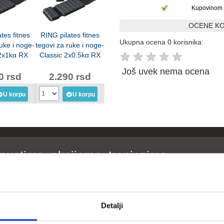
Kupovinom 
OCENE KO
tes fitnes
RING pilates fitnes
Ukupna ocena 0 korisnika:
ruke i noge-
tegovi za ruke i noge-
★
★
★
★
★
 2x1kg RX
Classic 2x0,5kg RX
23-1 kg
LKW-1223-0,5 kg
Još uvek nema ocena
0 rsd
2.290 rsd
U korpu
U korpu
opustima, akcijama, treninzima
su)
Detalji