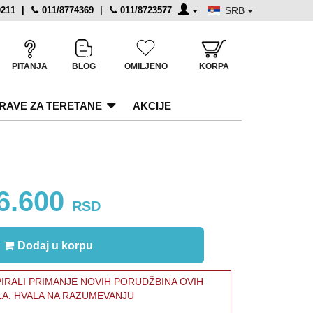
0211
|
011/8774369
|
011/8723577
SRB
PITANJA
BLOG
OMILJENO
KORPA
RAVE ZA TERETANE
AKCIJE
6.600
RSD
Dodaj u korpu
RALI PRIMANJE NOVIH PORUDŽBINA OVIH
LA. HVALA NA RAZUMEVANJU