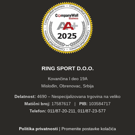
RING SPORT D.O.O.
Kovančina I deo 19A
Mislođin, Obrenovac, Srbija
Delatnost:
4690 – Nespecijalizovana trgovina na veliko
Matični broj:
17587617 |
PIB:
103584717
Telefon:
011/87-20-211
,
011/87-23-577
Politika privatnosti
|
Promenite postavke kolačića