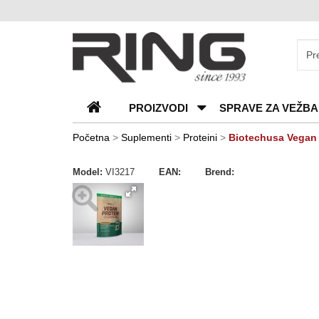
O
nama
Katalozi
PROIZVODI
SPRAVE ZA VEŽBA
Kontakt
Blog
Početna
>
Suplementi
>
Proteini
>
Biotechusa Vegan 
Česta
Model:
VI3217
EAN:
Brend:
pitanja