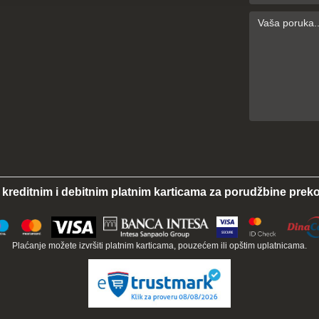
 kreditnim i debitnim platnim karticama za porudžbine preko
Plaćanje možete izvršiti platnim karticama, pouzećem ili opštim uplatnicama.