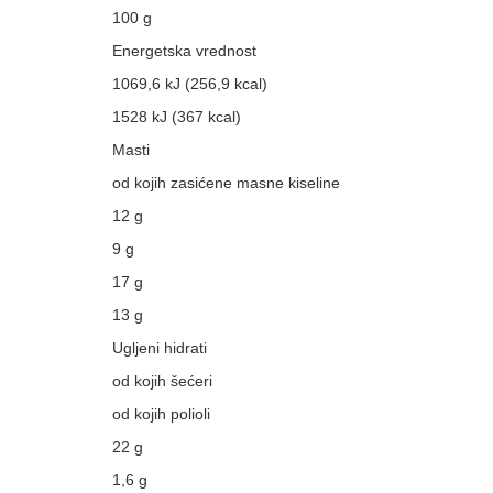
100 g
Energetska vrednost
1069,6 kJ (256,9 kcal)
1528 kJ (367 kcal)
Masti
od kojih zasićene masne kiseline
12 g
9 g
17 g
13 g
Ugljeni hidrati
od kojih šećeri
od kojih polioli
22 g
1,6 g