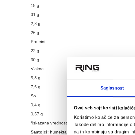
18 g
31 g
2,3 g
26 g
Proteini
22 g
30 g
Vlakna
5,3 g
7,6 g
Saglasnost
So
0,4 g
Ovaj veb sajt koristi kolačić
0,57 g
Koristimo kolačiće za persona
*iskazana vrednost se odnosi na ukus dupla čokolada
Takođe delimo informacije o t
da ih kombinuju sa drugim inf
Sastojci:
humektant: maltitol, glicerol; preliv [zaslađiv