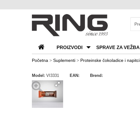
O
nama
Katalozi
PROIZVODI
SPRAVE ZA VEŽBA
Kontakt
Blog
Početna
>
Suplementi
>
Proteinske čokoladice i napitci
Česta
Model:
VI3331
EAN:
Brend:
pitanja