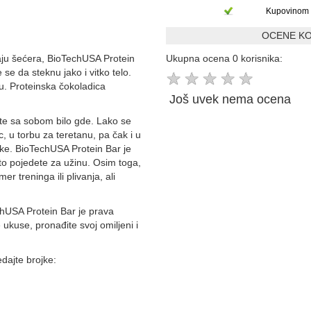
Kupovinom 
OCENE KO
aju šećera, BioTechUSA Protein
Ukupna ocena 0 korisnika:
 se da steknu jako i vitko telo.
★
★
★
★
★
u. Proteinska čokoladica
Još uvek nema ocena
te sa sobom bilo gde. Lako se
c, u torbu za teretanu, pa čak i u
ke. BioTechUSA Protein Bar je
što pojedete za užinu. Osim toga,
mer treninga ili plivanja, ali
hUSA Protein Bar je prava
 ukuse, pronađite svoj omiljeni i
dajte brojke: