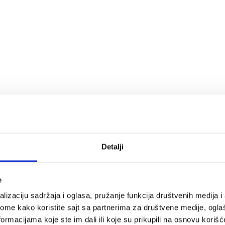
Detalji
e
lizaciju sadržaja i oglasa, pružanje funkcija društvenih medija i 
ome kako koristite sajt sa partnerima za društvene medije, oglaš
ormacijama koje ste im dali ili koje su prikupili na osnovu korišć
ač: maltitol, potpuno