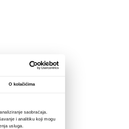
O kolačićima
analiziranje saobraćaja.
avanje i analitiku koji mogu
enja usluga.