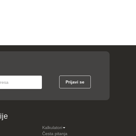
ije
Kalkulatori
Česta pitanja