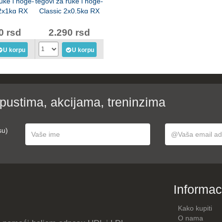
ruke i noge-
tegovi za ruke i noge-
 2x1kg RX
Classic 2x0,5kg RX
23-1 kg
LKW-1223-0,5 kg
0 rsd
2.290 rsd
U korpu
U korpu
opustima, akcijama, treninzima
su)
Informac
Kako kupiti
O nama