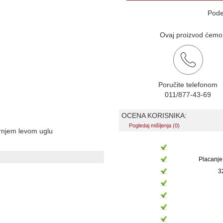
Pode
Ovaj proizvod ćemo v
Poručite telefonom
011/877-43-69
OCENA KORISNIKA:
Pogledaj mišljenja (0)
ornjem levom uglu
Placanje
3