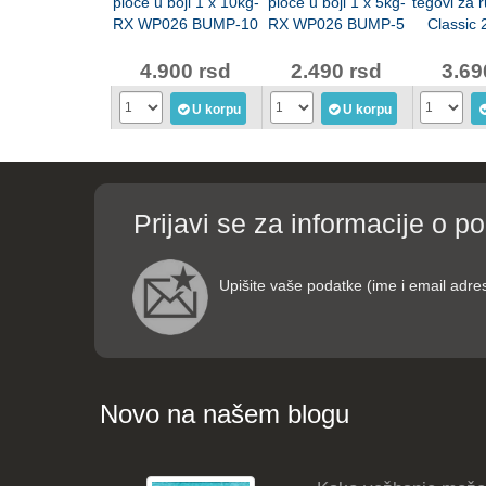
ploče u boji 1 x 10kg-
ploče u boji 1 x 5kg-
tegovi za 
RX WP026 BUMP-10
RX WP026 BUMP-5
Classic
LKW-12
4.900 rsd
2.490 rsd
3.69
U korpu
U korpu
Prijavi se za informacije o p
Upišite vaše podatke (ime i email adre
Novo na našem blogu