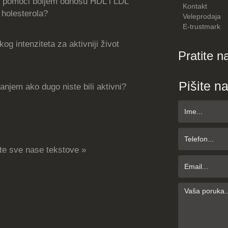
 pomoći boljem odnosu HDL i LDL
Kontakt
holesterola?
Veleprodaja
E-trustmark
og intenziteta za aktivniji život
Pratite n
Pišite n
njem ako dugo niste bili aktivni?
te sve nase tekstove »