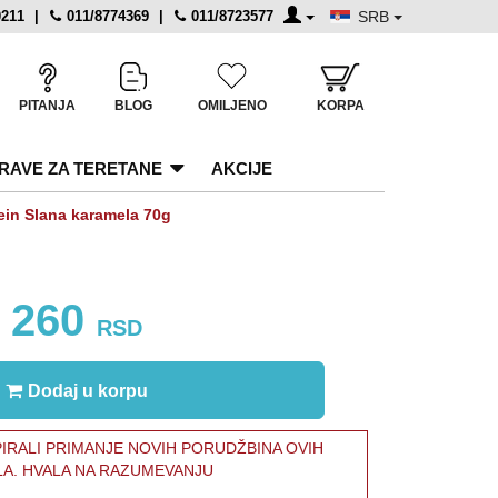
0211
|
011/8774369
|
011/8723577
SRB
PITANJA
BLOG
OMILJENO
KORPA
RAVE ZA TERETANE
AKCIJE
tein Slana karamela 70g
260
RSD
Dodaj u korpu
RALI PRIMANJE NOVIH PORUDŽBINA OVIH
LA. HVALA NA RAZUMEVANJU