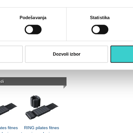
 kakao prah redukovane masnoće;
LEKA), koncentrat mlečnog
 kolagen; ulje kokosa; kakao prah
Podešavanja
Statistika
) (emulgator: SOJA lecitin);
vršćivač: karagenan; aroma
m-hlorid; antioksidans: alfa-
nima:
sadrži SOJU, MLEKO i
 MLEKO, JAJA, GLUTEN, SOJA,
Upozorenje:
Prekomerna
Dozvoli izbor
anja:
Čuvati na suvom i hladnom
pakovanju (dan/mesec
di
tes fitnes
RING pilates fitnes