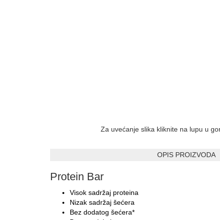
Za uvećanje slika kliknite na lupu u g
OPIS PROIZVODA
Protein Bar
Visok sadržaj proteina
Nizak sadržaj šećera
Bez dodatog šećera*