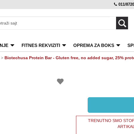
011/872
NJE
FITNES REKVIZITI
OPREMA ZA BOKS
SP
>
Biotechusa Protein Bar - Gluten free, no added sugar, 25% pro
TRENUTNO SMO STOPI
ARTIKA