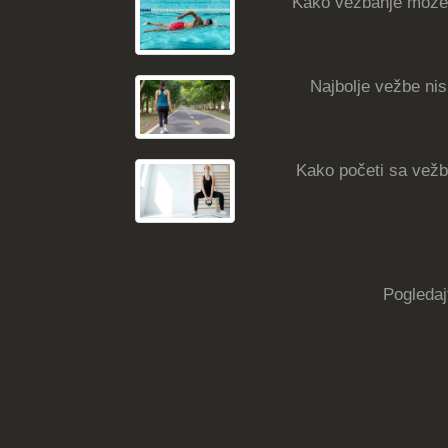
Kako vežbanje može
Najbolje vežbe nisk
Kako početi sa vežba
Pogledaj