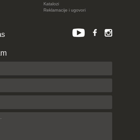
Katalozi
Reklamacije i ugovori
as
am