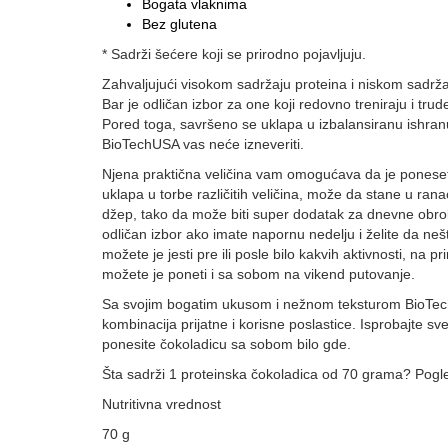
Bogata vlaknima
Bez glutena
* Sadrži šećere koji se prirodno pojavljuju.
Zahvaljujući visokom sadržaju proteina i niskom sadrž
Bar je odličan izbor za one koji redovno treniraju i trude
Pored toga, savršeno se uklapa u izbalansiranu ishran
BioTechUSA vas neće izneveriti.
Njena praktična veličina vam omogućava da je ponese
uklapa u torbe različitih veličina, može da stane u rana
džep, tako da može biti super dodatak za dnevne obro
odličan izbor ako imate napornu nedelju i želite da ne
možete je jesti pre ili posle bilo kakvih aktivnosti, na pri
možete je poneti i sa sobom na vikend putovanje.
Sa svojim bogatim ukusom i nežnom teksturom BioTec
kombinacija prijatne i korisne poslastice. Isprobajte sve
ponesite čokoladicu sa sobom bilo gde.
Šta sadrži 1 proteinska čokoladica od 70 grama? Pogle
Nutritivna vrednost
70 g