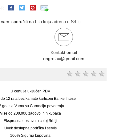
li:
am isporučiti na bilo koju adresu u Srbiji.
Kontakt email
ringrelax@gmail.com
★
★
★
★
★
U cenu je uključen PDV
 do 12 rata bez kamate karticom Banke Intese
2 god.sa Vama su Garancija poverenja
Vise od 200.000 zadovoljnih kupaca
Ekspresna dostava u celoj Srbiji
Uvek dostupna podrška i servis
100% Sigurna kupovina