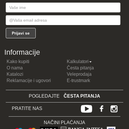
Informacije
Kako kupiti
Kalkulatori
O nama
Česta pitanja
Katalozi
Veleprodaja
Reklamacije i ugovori
E-trustmark
POGLEDAJTE
ČESTA PITANJA
PRATITE NAS
NAČINI PLAĆANJA