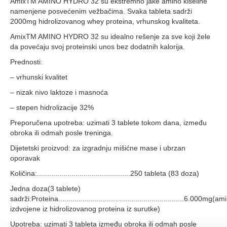
AmixTM AMINO HYDRO 32 su ekstremno jake amino kiseline
namenjene posvećenim vežbačima. Svaka tableta sadrži
2000mg hidrolizovanog whey proteina, vrhunskog kvaliteta.
AmixTM AMINO HYDRO 32 su idealno rešenje za sve koji žele
da povećaju svoj proteinski unos bez dodatnih kalorija.
Prednosti:
– vrhunski kvalitet
– nizak nivo laktoze i masnoća
– stepen hidrolizacije 32%
Preporučena upotreba: uzimati 3 tablete tokom dana, između
obroka ili odmah posle treninga.
Dijetetski proizvod: za izgradnju mišićne mase i ubrzan
oporavak
Količina:..............................................250 tableta (83 doza)
Jedna doza(3 tablete)
sadrži:Proteina..............................................................6.000mg(
izdvojene iz hidrolizovanog proteina iz surutke)
Upotreba: uzimati 3 tableta između obroka ili odmah posle