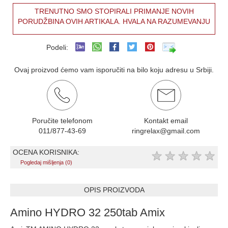
TRENUTNO SMO STOPIRALI PRIMANJE NOVIH
PORUDŽBINA OVIH ARTIKALA. HVALA NA RAZUMEVANJU
Podeli:
Ovaj proizvod ćemo vam isporučiti na bilo koju adresu u Srbiji.
Poručite telefonom
Kontakt email
011/877-43-69
ringrelax@gmail.com
OCENA KORISNIKA:
★
★
★
★
★
Pogledaj mišljenja (0)
OPIS PROIZVODA
Amino HYDRO 32 250tab Amix