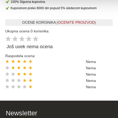
100% Sigurna kupovina
Kupovinom preko 8000 din popust 5% sledecom kupovinom
OCENE KORISNIKA (
OCENITE PROIZVOD
)
Ukupna ocena 0 korisnika:
★
★
★
★
★
Još uvek nema ocena
Raspodela ocena:
★
★
★
★
★
Nema
★
★
★
★
★
Nema
★
★
★
★
★
Nema
★
★
★
★
★
Nema
★
★
★
★
★
Nema
Newsletter