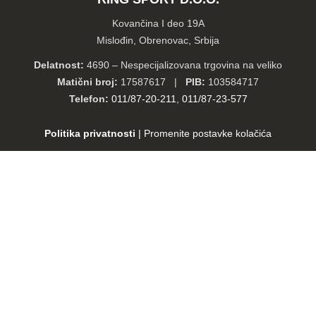
Kovančina I deo 19A
Mislođin, Obrenovac, Srbija
Delatnost:
4690 – Nespecijalizovana trgovina na veliko
Matični broj:
17587617 |
PIB:
103584717
Telefon:
011/87-20-211
,
011/87-23-577
Politika privatnosti
|
Promenite postavke kolačića