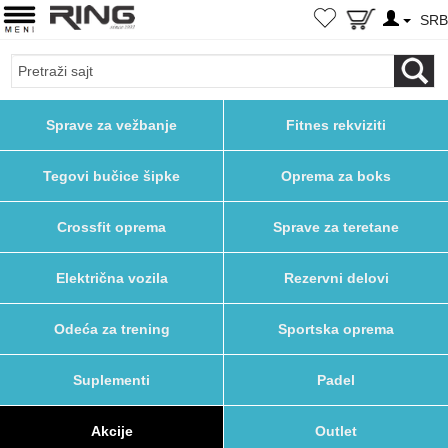
SR
Sprave za vežbanje
Fitnes rekviziti
Tegovi bučice šipke
Oprema za boks
Crossfit oprema
Sprave za teretane
Električna vozila
Rezervni delovi
Odeća za trening
Sportska oprema
Suplementi
Padel
Akcije
Outlet