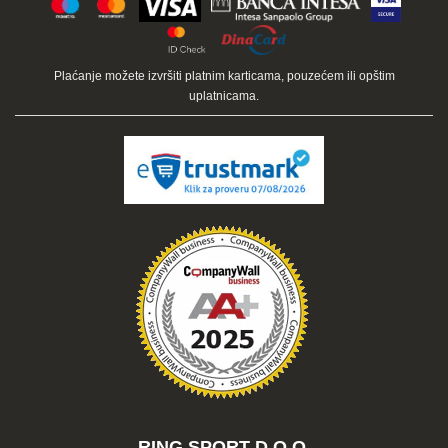
Plaćanje možete izvršiti platnim karticama, pouzećem ili opštim
uplatnicama.
RING SPORT D.O.O.