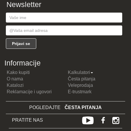
Newsletter
Informacije
Kako kupiti
Kalkulatori
O nama
Česta pitanja
Katalozi
Veleprodaja
Reklamacije i ugovori
E-trustmark
POGLEDAJTE
ČESTA PITANJA
PRATITE NAS