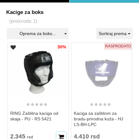
Kacige za boks
(proizvoda: 1)
Oprema za boks...
Sortiraj prema
RASPRODATO
30%
★
★
★
★
★
★
★
★
★
★
RING Zaštitna kaciga od
Kaciga sa zaštitom za
skaja - PU - RS 5421
bradu-prirodna koža - HJ
LS-BH-LPC
2.345
4.410 rsd
rsd