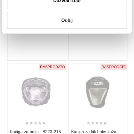
Dozvoli izbor
4.935 rsd
4.080 rsd
Odbij
RASPRODATO
RASPRODATO
★
★
★
★
★
★
★
★
★
★
Kaciga za boks - B223-215
Kaciga za kik boks koža -