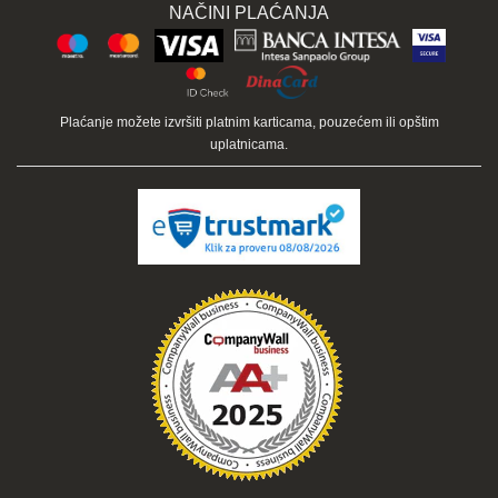
NAČINI PLAĆANJA
Plaćanje možete izvršiti platnim karticama, pouzećem ili opštim
uplatnicama.