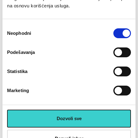
na osnovu korišćenja usluga.
2.425 rsd
6.175 rsd
Избор
Neophodni
сагласности
Podešavanja
RASPRODATO
RASPRODATO
Statistika
Marketing
Dozvoli sve
★
★
★
★
★
★
★
★
★
★
Kaciga za boks S-veličine -
Kaciga za boks koža -
HJ t005004
B224-212