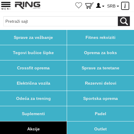
×
SRB
Sprave za vežbanje
Fitnes rekviziti
Tegovi bučice šipke
Oprema za boks
Crossfit oprema
Sprave za teretane
Električna vozila
Rezervni delovi
Odeća za trening
Sportska oprema
Suplementi
Padel
Akcije
Outlet