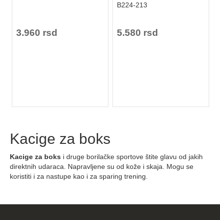
B224-213
3.960 rsd
5.580 rsd
Kacige za boks
Kacige za boks
i druge borilačke sportove štite glavu od jakih
direktnih udaraca. Napravljene su od kože i skaja. Mogu se
koristiti i za nastupe kao i za sparing trening.