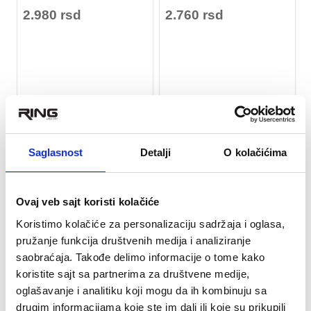
2.980 rsd
2.760 rsd
RASPRODATO
RASPRODATO
Saglasnost
Detalji
O kolačićima
Ovaj veb sajt koristi kolačiće
Koristimo kolačiće za personalizaciju sadržaja i oglasa,
pružanje funkcija društvenih medija i analiziranje
saobraćaja. Takođe delimo informacije o tome kako
★
★
★
★
★
★
★
★
★
★
koristite sajt sa partnerima za društvene medije,
Kaciga za boks - izlivena -
Kaciga za boks L-veličine -
oglašavanje i analitiku koji mogu da ih kombinuju sa
HJ LS-BH-SM
HJ t005006
drugim informacijama koje ste im dali ili koje su prikupili