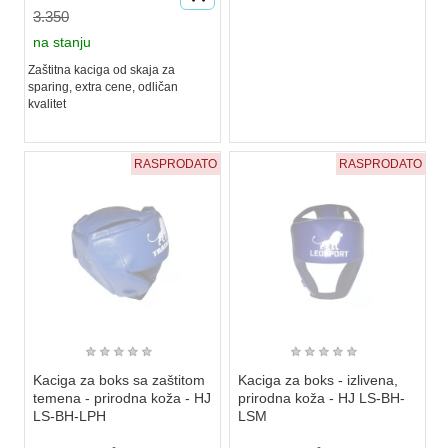
3.350
na stanju
Zaštitna kaciga od skaja za
sparing, extra cene, odličan
kvalitet
RASPRODATO
RASPRODATO
★
★
★
★
★
★
★
★
★
★
Kaciga za boks sa zaštitom
Kaciga za boks - izlivena,
temena - prirodna koža - HJ
prirodna koža - HJ LS-BH-
LS-BH-LPH
LSM