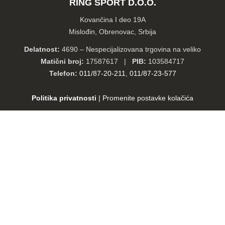
RING SPORT D.O.O.
Kovančina I deo 19A
Mislođin, Obrenovac, Srbija
Delatnost:
4690 – Nespecijalizovana trgovina na veliko
Matični broj:
17587617 |
PIB:
103584717
Telefon:
011/87-20-211
,
011/87-23-577
Politika privatnosti
|
Promenite postavke kolačića