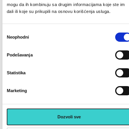
mogu da ih kombinuju sa drugim informacijama koje ste im
★
★
★
★
★
★
★
★
★
★
dali ili koje su prikupili na osnovu korišćenja usluga.
Čamac SEVYLOR -
Dodatak za kačenje motora
Carawelle KK65
MM3 - SEVYLOR
Избор
Neophodni
сагласности
10.400 rsd
8.200 rsd
Podešavanja
Statistika
Marketing
RASPRODATO
RASPRODATO
Dozvoli sve