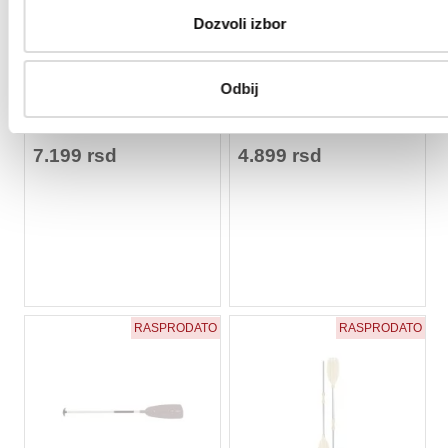
Dozvoli izbor
★
★
★
★
★
★
★
★
★
★
Veslo K PRO 220 - Sevylor
Veslo Sevylor - K
Odbij
COMPACT 230
7.199 rsd
4.899 rsd
RASPRODATO
RASPRODATO