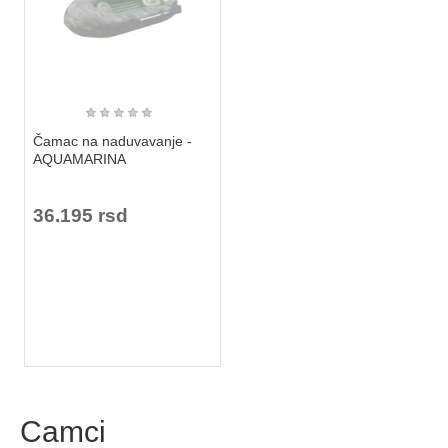
★
★
★
★
★
Čamac na naduvavanje -
AQUAMARINA
36.195 rsd
Camci