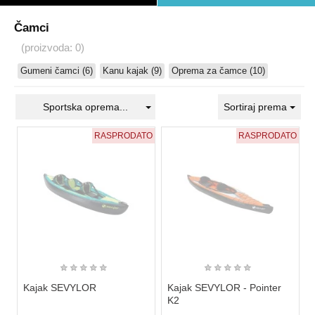
Čamci
(proizvoda: 0)
Gumeni čamci (6)
Kanu kajak (9)
Oprema za čamce (10)
Sportska oprema...
Sortiraj prema
RASPRODATO
RASPRODATO
★
★
★
★
★
★
★
★
★
★
Kajak SEVYLOR
Kajak SEVYLOR - Pointer
K2