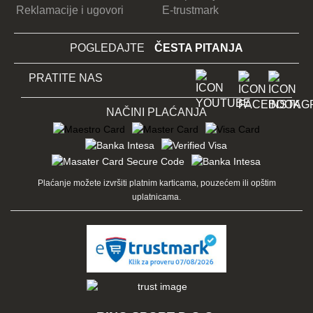
Reklamacije i ugovori
E-trustmark
POGLEDAJTE
ČESTA PITANJA
PRATITE NAS
NAČINI PLAĆANJA
Plaćanje možete izvršiti platnim karticama, pouzećem ili opštim
uplatnicama.