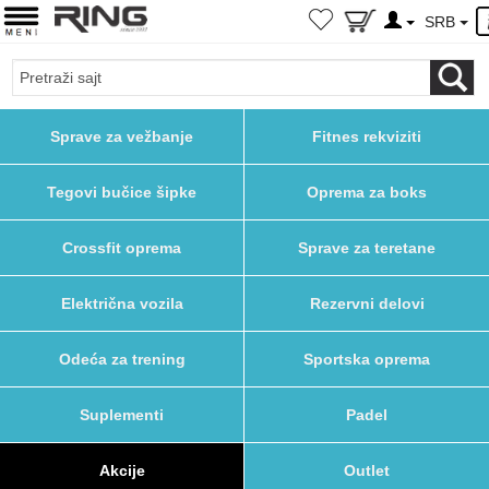
SRB
Sprave za vežbanje
Fitnes rekviziti
Tegovi bučice šipke
Oprema za boks
Crossfit oprema
Sprave za teretane
Električna vozila
Rezervni delovi
Odeća za trening
Sportska oprema
Suplementi
Padel
Akcije
Outlet