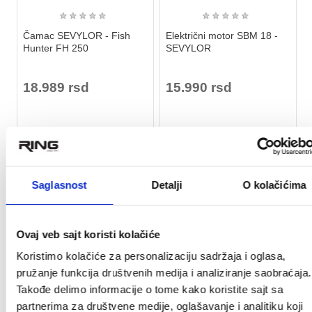
★
★
★
★
★
★
★
★
★
★
Čamac SEVYLOR - Fish
Električni motor SBM 18 -
Hunter FH 250
SEVYLOR
18.989 rsd
15.990 rsd
Saglasnost
Detalji
O kolačićima
RASPRODATO
RASPRODATO
Ovaj veb sajt koristi kolačiće
Koristimo kolačiće za personalizaciju sadržaja i oglasa,
pružanje funkcija društvenih medija i analiziranje saobraćaja.
Takođe delimo informacije o tome kako koristite sajt sa
partnerima za društvene medije, oglašavanje i analitiku koji