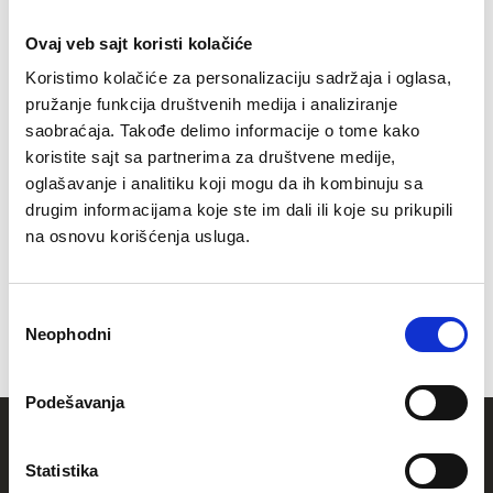
258.900
Ovaj veb sajt koristi kolačiće
Koristimo kolačiće za personalizaciju sadržaja i oglasa,
pružanje funkcija društvenih medija i analiziranje
saobraćaja. Takođe delimo informacije o tome kako
koristite sajt sa partnerima za društvene medije,
oglašavanje i analitiku koji mogu da ih kombinuju sa
drugim informacijama koje ste im dali ili koje su prikupili
Sprave, Profesionalne sprave,
na osnovu korišćenja usluga.
Smit mašina
Profesionalna RING Smit mašina za
teretane
, fitnes centre,
Избор
komercijalne prostore...
Neophodni
сагласности
izgradjena od kvalitetnog, čvrstog čelika, vrhunke konstrukcije i
Vidi ceo tekst
dizajna.
Podešavanja
Najbolji odnos
cena-kvalitet-dizajn
.
Newsletter
Vežbajte lako i efikasno uz našu RING
Smit mašinu
.
Statistika
Smit mašina za vežbanje je popularna fitness sprava koja se