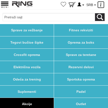
×
SRB
Sprave za vežbanje
Fitnes rekviziti
Tegovi bučice šipke
Oprema za boks
Crossfit oprema
Sprave za teretane
Električna vozila
Rezervni delovi
Odeća za trening
Sportska oprema
Suplementi
Padel
Akcije
Outlet