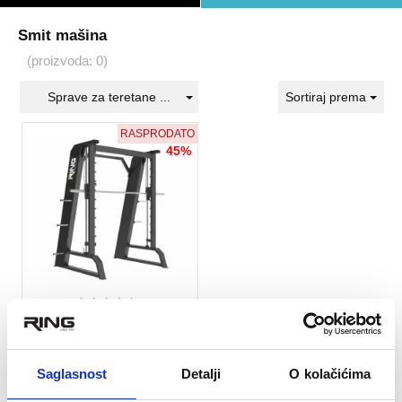
Smit mašina
(proizvoda: 0)
Sprave za teretane ...
Sortiraj prema
RASPRODATO
45%
★
★
★
★
★
RING Smit mašina-RP
LD63
Saglasnost
Detalji
O kolačićima
142.395 rsd