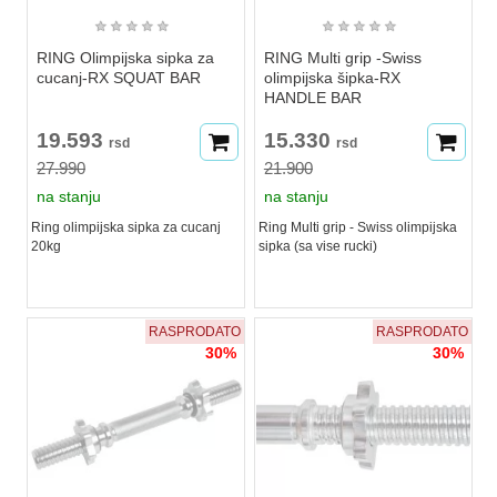
★
★
★
★
★
★
★
★
★
★
RING Olimpijska sipka za
RING Multi grip -Swiss
cucanj-RX SQUAT BAR
olimpijska šipka-RX
HANDLE BAR
19.593
15.330
rsd
rsd
27.990
21.900
na stanju
na stanju
Ring olimpijska sipka za cucanj
Ring Multi grip - Swiss olimpijska
20kg
sipka (sa vise rucki)
RASPRODATO
RASPRODATO
30%
30%