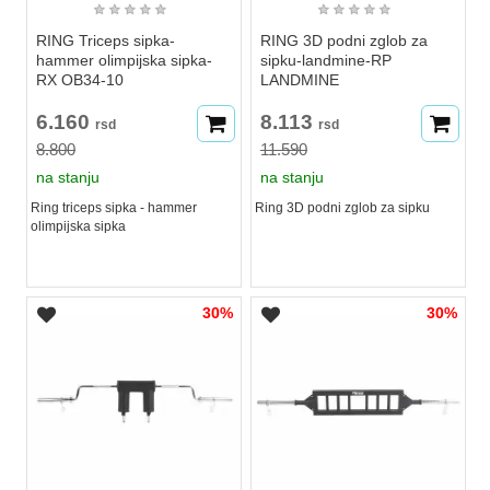
★
★
★
★
★
★
★
★
★
★
RING Triceps sipka-
RING 3D podni zglob za
hammer olimpijska sipka-
sipku-landmine-RP
RX OB34-10
LANDMINE
6.160
8.113
rsd
rsd
8.800
11.590
na stanju
na stanju
Ring triceps sipka - hammer
Ring 3D podni zglob za sipku
olimpijska sipka
30%
30%