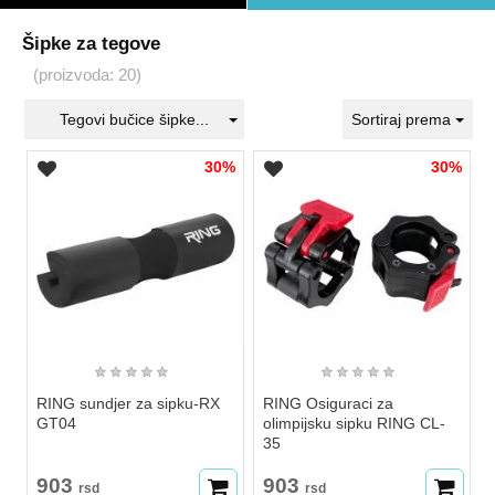
Šipke za tegove
(proizvoda: 20)
Tegovi bučice šipke...
Sortiraj prema
30%
30%
★
★
★
★
★
★
★
★
★
★
RING sundjer za sipku-RX
RING Osiguraci za
GT04
olimpijsku sipku RING CL-
35
903
903
rsd
rsd