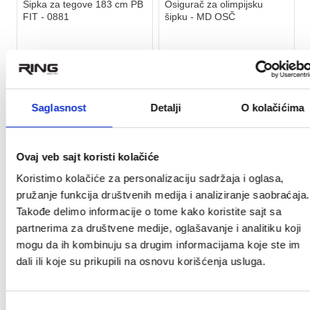
Sipka za tegove 183 cm PB
Osigurač za olimpijsku
FIT - 0881
šipku - MD OSČ
4.850 rsd
315 rsd
Saglasnost
Detalji
O kolačićima
Ovaj veb sajt koristi kolačiće
Koristimo kolačiće za personalizaciju sadržaja i oglasa,
pružanje funkcija društvenih medija i analiziranje saobraćaja.
Takođe delimo informacije o tome kako koristite sajt sa
partnerima za društvene medije, oglašavanje i analitiku koji
mogu da ih kombinuju sa drugim informacijama koje ste im
RASPRODATO
RASPRODATO
dali ili koje su prikupili na osnovu korišćenja usluga.
★
★
★
★
★
★
★
★
★
★
Избор