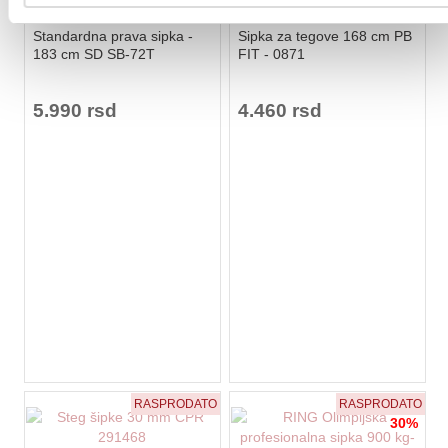
★
★
★
★
★
★
★
★
★
★
Standardna prava sipka -
Sipka za tegove 168 cm PB
183 cm SD SB-72T
FIT - 0871
5.990 rsd
4.460 rsd
RASPRODATO
RASPRODATO
30%