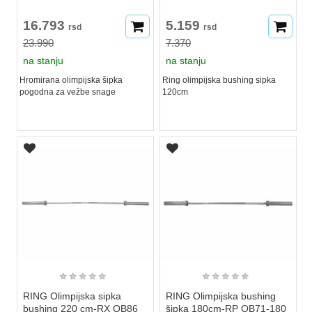
16.793
5.159
rsd
rsd
23.990
7.370
na stanju
na stanju
Hromirana olimpijska šipka
Ring olimpijska bushing sipka
pogodna za vežbe snage
120cm
★
★
★
★
★
★
★
★
★
★
RING Olimpijska sipka
RING Olimpijska bushing
bushing 220 cm-RX OB86
šipka 180cm-RP OB71-180