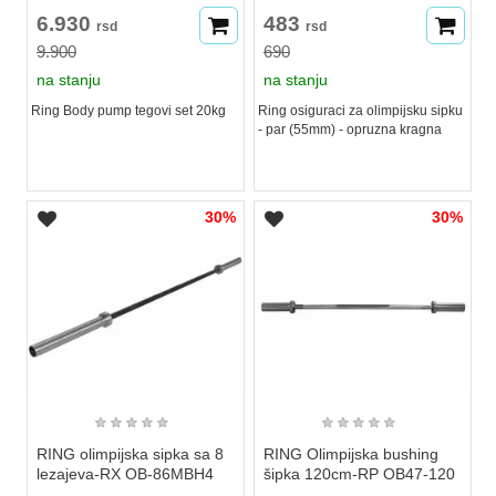
6.930
483
rsd
rsd
9.900
690
na stanju
na stanju
Ring Body pump tegovi set 20kg
Ring osiguraci za olimpijsku sipku
- par (55mm) - opruzna kragna
30%
30%
★
★
★
★
★
★
★
★
★
★
RING olimpijska sipka sa 8
RING Olimpijska bushing
lezajeva-RX OB-86MBH4
šipka 120cm-RP OB47-120