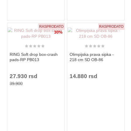
RASPRODATO
RASPRODATO
30%
★
★
★
★
★
★
★
★
★
★
RING Soft drop box-crash
Olimpijska prava sipka -
pads-RP PB013
218 cm SD OB-86
27.930 rsd
14.880 rsd
39.900