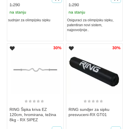
1.290
1.290
na stanju
na stanju
sudnjer za olimpijsku sipku
Osiguraci za olimpijsku sipku,
patentiran novi sistem,
najpovoljnije..
30%
30%
★
★
★
★
★
★
★
★
★
★
RING Šipka kriva EZ
RING sundjer za sipku
120cm, hromirana, težina
presvuceni-RX GT01
8kg - RX SIPEZ