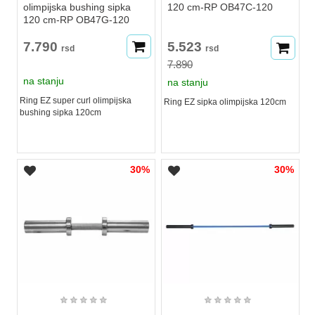
olimpijska bushing sipka
120 cm-RP OB47C-120
120 cm-RP OB47G-120
7.790
5.523
rsd
rsd
7.890
na stanju
na stanju
Ring EZ super curl olimpijska
Ring EZ sipka olimpijska 120cm
bushing sipka 120cm
30%
30%
★
★
★
★
★
★
★
★
★
★