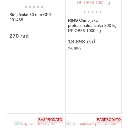
★
★
★
★
★
★
★
★
★
★
Steg šipke 30 mm CPR
291468
RING Olimpijska
profesionalna sipka 900 kg-
RP OB86-1000 kg
270 rsd
18.893 rsd
26.990
RASPRODATO
RASPRODATO