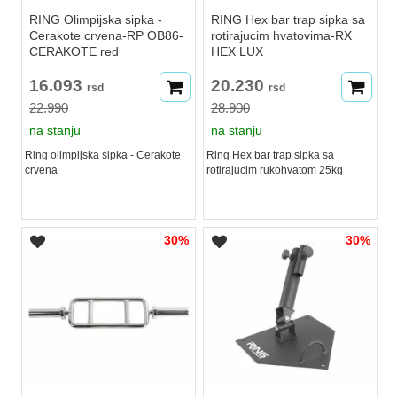
RING Olimpijska sipka -
RING Hex bar trap sipka sa
Cerakote crvena-RP OB86-
rotirajucim hvatovima-RX
CERAKOTE red
HEX LUX
16.093
20.230
rsd
rsd
22.990
28.900
na stanju
na stanju
Ring olimpijska sipka - Cerakote
Ring Hex bar trap sipka sa
crvena
rotirajucim rukohvatom 25kg
30%
30%