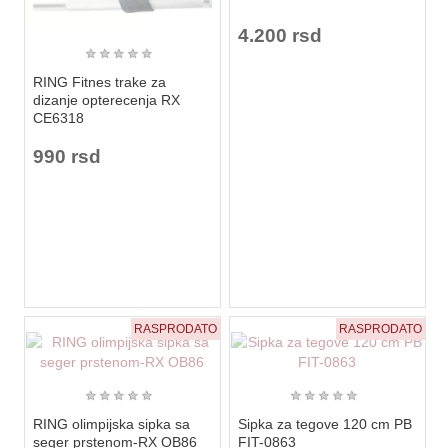
4.200 rsd
★
★
★
★
★
RING Fitnes trake za
dizanje opterecenja RX
CE6318
990 rsd
RASPRODATO
RASPRODATO
★
★
★
★
★
★
★
★
★
★
RING olimpijska sipka sa
Sipka za tegove 120 cm PB
seger prstenom-RX OB86
FIT-0863