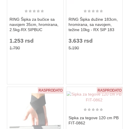
★
★
★
★
★
★
★
★
★
★
RING Šipka za bučice sa
RING Šipka dužine 183cm,
navojem 35cm, hromirana,
hromirana, sa navojem,
2.5kg-RX SIPBUC
težine 10kg - RX SIP 183
1.253 rsd
3.633 rsd
1.790
5.190
RASPRODATO
RASPRODATO
★
★
★
★
★
Sipka za tegove 120 cm PB
FIT-0862