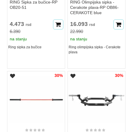
RING Sipka za bučice-RP
RING Olimpijska sipka -
OB20-51
Cerakote plava-RP OB86-
CERAKOTE blue
4.473
16.093
rsd
rsd
6.390
22.990
na stanju
na stanju
Ring sipka za bučice
Ring olimpijska sipka - Cerakote
plava
30%
30%
★
★
★
★
★
★
★
★
★
★