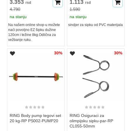
3.353
1.113
rsd
rsd
4.790
1.590
na stanju
na stanju
Na našem online shop-u možete
sindjer za sipku od PVC materijala
naći povoljno EZ šipku dužine
120cm i težine 8kg.Odlična za
vežbanje ruku.
30%
30%
★
★
★
★
★
★
★
★
★
★
RING Body pump tegovi set
RING Osiguraci za
20 kg-RP PS002-PUMP20
olimpijsku sipku-par-RP
CL055-50mm