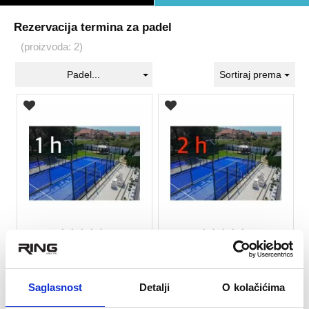
Rezervacija termina za padel
(proizvoda: 2)
Padel...
Sortiraj prema
★
★
★
★
★
★
★
★
★
★
Termin za RING padel 1h
Termin za RING padel 2h
Saglasnost
Detalji
O kolačićima
2.490
3.890
rsd
rsd