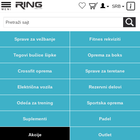
×
SRB
Sprave za vežbanje
Fitnes rekviziti
Tegovi bučice šipke
Oprema za boks
Crossfit oprema
Sprave za teretane
Električna vozila
Rezervni delovi
Odeća za trening
Sportska oprema
Suplementi
Padel
Akcije
Outlet