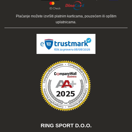
Plaćanje je moguće karticama unapred, a vaša rezervacija se
odmah potvrđuje.
Plaćanje možete izvršiti platnim karticama, pouzećem ili opštim
uplatnicama.
RING SPORT D.O.O.