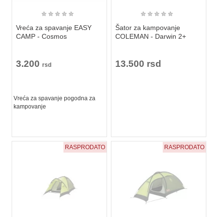
★
★
★
★
★
★
★
★
★
★
Vreća za spavanje EASY
Šator za kampovanje
CAMP - Cosmos
COLEMAN - Darwin 2+
3.200
13.500 rsd
rsd
Vreća za spavanje pogodna za
kampovanje
RASPRODATO
RASPRODATO