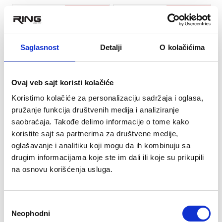
RASPRODATO
RASPRODATO
★
★
★
★
★
★
★
★
★
★
Saglasnost
Detalji
O kolačićima
Vreća za spavanje
Vreća za spavanje EASY
DEUTEUR
CAMP - Chakra Aqua
Ovaj veb sajt koristi kolačiće
10.619 rsd
2.990 rsd
Koristimo kolačiće za personalizaciju sadržaja i oglasa,
pružanje funkcija društvenih medija i analiziranje
saobraćaja. Takođe delimo informacije o tome kako
koristite sajt sa partnerima za društvene medije,
oglašavanje i analitiku koji mogu da ih kombinuju sa
drugim informacijama koje ste im dali ili koje su prikupili
na osnovu korišćenja usluga.
Избор
Neophodni
сагласности