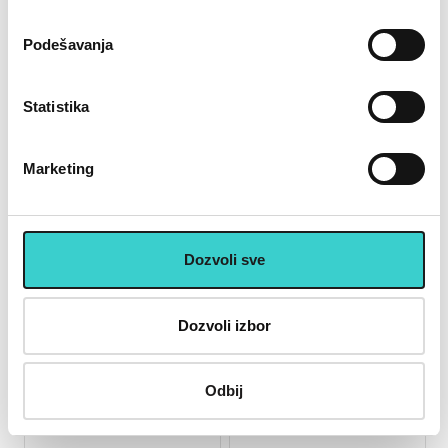
RASPRODATO
RASPRODATO
Podešavanja
★
★
★
★
★
★
★
★
★
★
Statistika
Vreća za spavanje EASY
Vreća za spavanje EASY
CAMP - Chakra Orange
CAMP - Chakra Purple
Marketing
2.990 rsd
2.990 rsd
Dozvoli sve
Dozvoli izbor
Odbij