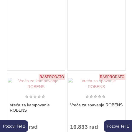
RASPRODATO
RASPRODATO
★
★
★
★
★
★
★
★
★
★
Vreća za kampovanje
Vreća za spavanje ROBENS
ROBENS
Pozovi Tel 2
18.100 rsd
16.833 rsd
Pozovi Tel 1