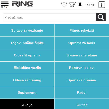
×
SRB
Sprave za vežbanje
Fitnes rekviziti
Tegovi bučice šipke
Oprema za boks
Crossfit oprema
Sprave za teretane
Električna vozila
Rezervni delovi
Odeća za trening
Sportska oprema
Suplementi
Padel
Akcije
Outlet