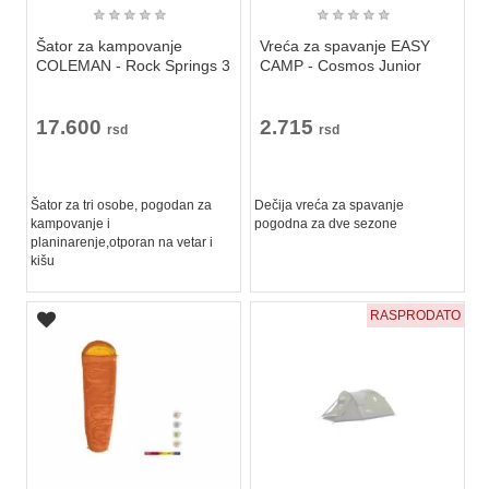
★
★
★
★
★
★
★
★
★
★
Šator za kampovanje
Vreća za spavanje EASY
COLEMAN - Rock Springs 3
CAMP - Cosmos Junior
17.600
2.715
rsd
rsd
Šator za tri osobe, pogodan za
Dečija vreća za spavanje
kampovanje i
pogodna za dve sezone
planinarenje,otporan na vetar i
kišu
RASPRODATO