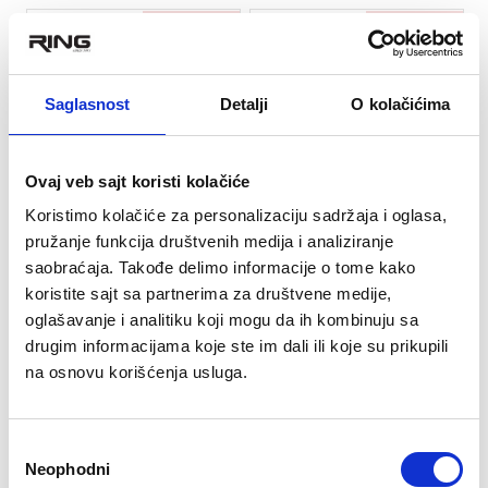
RASPRODATO
RASPRODATO
★
★
★
★
★
★
★
★
★
★
Saglasnost
Detalji
O kolačićima
Šator Easy camp - Comet
Šator za kampovanje -
200 - SD 120224
ARAVIS 2
Ovaj veb sajt koristi kolačiće
4.990 rsd
19.690 rsd
Koristimo kolačiće za personalizaciju sadržaja i oglasa,
pružanje funkcija društvenih medija i analiziranje
saobraćaja. Takođe delimo informacije o tome kako
koristite sajt sa partnerima za društvene medije,
oglašavanje i analitiku koji mogu da ih kombinuju sa
drugim informacijama koje ste im dali ili koje su prikupili
na osnovu korišćenja usluga.
Избор
Neophodni
сагласности