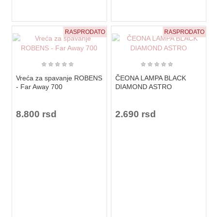
RASPRODATO
RASPRODATO
★
★
★
★
★
★
★
★
★
★
Vreća za spavanje ROBENS
ČEONA LAMPA BLACK
- Far Away 700
DIAMOND ASTRO
8.800 rsd
2.690 rsd