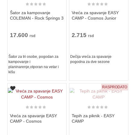
★
★
★
★
★
★
★
★
★
★
Šator za kampovanje
Vreća za spavanje EASY
COLEMAN - Rock Springs 3
CAMP - Cosmos Junior
17.600
2.715
rsd
rsd
Šator za tri osobe, pogodan za
Dečija vreća za spavanje
kampovanje i
pogodna za dve sezone
planinarenje,otporan na vetar i
kišu
RASPRODATO
★
★
★
★
★
★
★
★
★
★
Vreća za spavanje EASY
Tepih za piknik - EASY
CAMP - Cosmos
CAMP