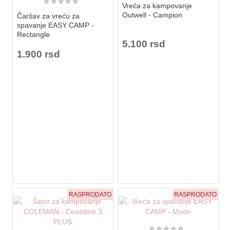
★
★
★
★
★
Vreća za kampovanje
Outwell - Campion
Čaršav za vreću za
spavanje EASY CAMP -
Rectangle
5.100 rsd
1.900 rsd
RASPRODATO
RASPRODATO
★
★
★
★
★