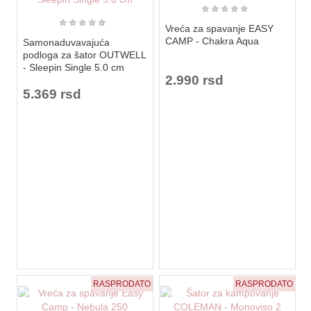
★
★
★
★
★
★
★
★
★
★
Vreća za spavanje EASY
CAMP - Chakra Aqua
Samonaduvavajuća
podloga za šator OUTWELL
- Sleepin Single 5.0 cm
2.990 rsd
5.369 rsd
RASPRODATO
RASPRODATO