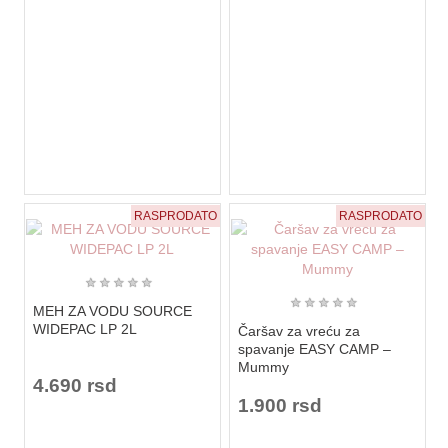
RASPRODATO
RASPRODATO
★
★
★
★
★
★
★
★
★
★
MEH ZA VODU SOURCE
WIDEPAC LP 2L
Čaršav za vreću za
spavanje EASY CAMP –
Mummy
4.690 rsd
1.900 rsd