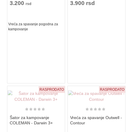
3.200
3.900 rsd
rsd
Vreća za spavanje pogodna za
kampovanje
RASPRODATO
RASPRODATO
★
★
★
★
★
★
★
★
★
★
Šator za kampovanje
Vreća za spavanje Outwell -
COLEMAN - Darwin 3+
Contour