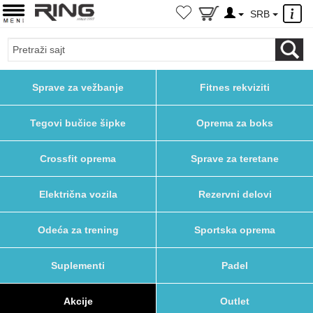
×
SRB
Sprave za vežbanje
Fitnes rekviziti
Tegovi bučice šipke
Oprema za boks
Crossfit oprema
Sprave za teretane
Električna vozila
Rezervni delovi
Odeća za trening
Sportska oprema
Suplementi
Padel
Akcije
Outlet