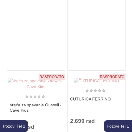
RASPRODATO
RASPRODATO
★
★
★
★
★
★
★
★
★
★
ČUTURICA FERRINO
Vreća za spavanje Outwell -
Cave Kids
2.690 rsd
Pozovi Tel 2
3.300 rsd
Pozovi Tel 1