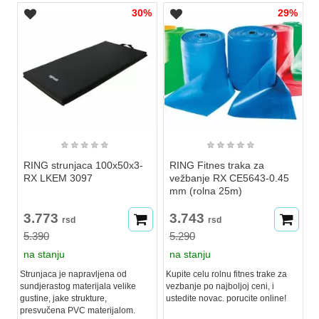
30%
29%
★
★
★
★
★
★
★
★
★
★
RING strunjaca 100x50x3-
RING Fitnes traka za
RX LKEM 3097
vežbanje RX CE5643-0.45
mm (rolna 25m)
3.773
3.743
rsd
rsd
5.390
5.290
na stanju
na stanju
Strunjaca je napravljena od
Kupite celu rolnu fitnes trake za
sundjerastog materijala velike
vezbanje po najboljoj ceni, i
gustine, jake strukture,
ustedite novac. porucite online!
presvučena PVC materijalom.