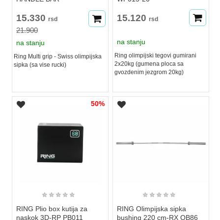
15.330
15.120
rsd
rsd
21.900
na stanju
na stanju
Ring olimpijski tegovi gumirani
Ring Multi grip - Swiss olimpijska
2x20kg (gumena ploca sa
sipka (sa vise rucki)
gvozdenim jezgrom 20kg)
50%
★
★
★
★
★
★
★
★
★
★
RING Plio box kutija za
RING Olimpijska sipka
naskok 3D-RP PB011
bushing 220 cm-RX OB86