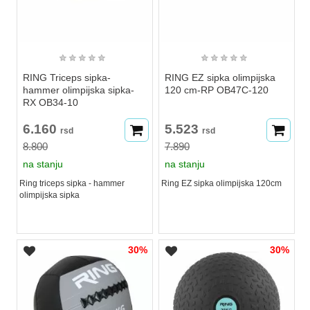
★
★
★
★
★
★
★
★
★
★
RING Triceps sipka-
RING EZ sipka olimpijska
hammer olimpijska sipka-
120 cm-RP OB47C-120
RX OB34-10
6.160
5.523
rsd
rsd
8.800
7.890
na stanju
na stanju
Ring triceps sipka - hammer
Ring EZ sipka olimpijska 120cm
olimpijska sipka
30%
30%