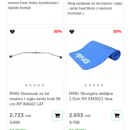
veoma čvrst, dobro konstruisan i
Ring nastavak za lat masinu i sajlu
isplativ komad
- siroki hvat 96cm ( rukohvat
hromiran )
30%
30%
★
★
★
★
★
★
★
★
★
★
RING Nastavak za lat
RING Strunjača debljine
masinu I sajlu-siroki hvat 96
1.5cm RX EM3021 blue
cm-RP BA042 LAT
2.723
2.653
rsd
rsd
3.890
3.790
na stanju
na stanju