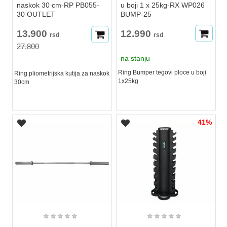
naskok 30 cm-RP PB055-
u boji 1 x 25kg-RX WP026
30 OUTLET
BUMP-25
13.900
12.990
rsd
rsd
27.800
na stanju
Ring Bumper tegovi ploce u boji
Ring pliometrijska kutija za naskok
1x25kg
30cm
41%
★
★
★
★
★
★
★
★
★
★