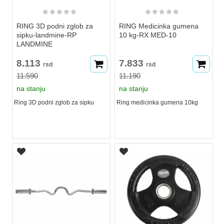
★
★
★
★
★
★
★
★
★
★
RING 3D podni zglob za
RING Medicinka gumena
sipku-landmine-RP
10 kg-RX MED-10
LANDMINE
8.113
7.833
rsd
rsd
11.590
11.190
na stanju
na stanju
Ring 3D podni zglob za sipku
Ring medicinka gumena 10kg