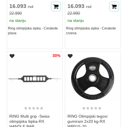
16.093
16.093
rsd
rsd
22.990
22.990
na stanju
na stanju
Ring olimpijska sipka - Cerakote
Ring olimpijska sipka - Cerakote
plava
crvena
30%
★
★
★
★
★
★
★
★
★
★
RING Multi grip -Swiss
RING Olimpijski tegovi
olimpijska šipka-RX
gumirani 2x20 kg-RX
HANDLE BAR
WP015-20