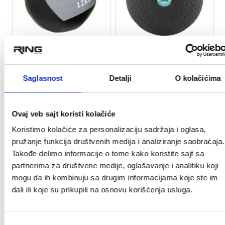
★
★
★
★
★
★
★
★
★
★
RING wall ball lopta za
RING Slam ball medicinka
bacanjeI 12kg-RX LMB
20 kg-RX SLAM-20
Saglasnost
Detalji
O kolačićima
8007-12
5.383
5.313
rsd
rsd
Ovaj veb sajt koristi kolačiće
7.690
7.590
na stanju
na stanju
Koristimo kolačiće za personalizaciju sadržaja i oglasa,
wall ball lopta idealna za vezbe
Ring Slam ball medicinka 20kg
pružanje funkcija društvenih medija i analiziranje saobraćaja.
bacanja, hvatanja, odbijanja od
Takođe delimo informacije o tome kako koristite sajt sa
zid
partnerima za društvene medije, oglašavanje i analitiku koji
mogu da ih kombinuju sa drugim informacijama koje ste im
30%
28%
dali ili koje su prikupili na osnovu korišćenja usluga.
Избор