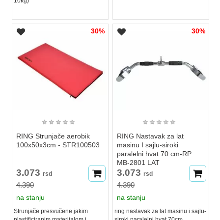
10kg)
30%
30%
★
★
★
★
★
★
★
★
★
★
RING Strunjače aerobik
RING Nastavak za lat
100x50x3cm - STR100503
masinu I sajlu-siroki
paralelni hvat 70 cm-RP
MB-2801 LAT
3.073
3.073
rsd
rsd
4.390
4.390
na stanju
na stanju
Strunjače presvučene jakim
ring nastavak za lat masinu i sajlu-
plastificiranim materijalom i
siroki paralelni hvat 70cm