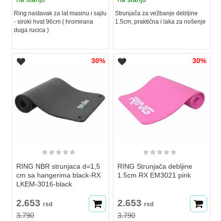
Ring nastavak za lat masinu i sajlu
Strunjača za vežbanje debljine
- siroki hvat 96cm ( hromirana
1.5cm, praktična i laka za nošenje
duga rucica )
30%
30%
★
★
★
★
★
★
★
★
★
★
RING NBR strunjaca d=1,5
RING Strunjača debljine
cm sa hangerima black-RX
1.5cm RX EM3021 pink
LKEM-3016-black
2.653
2.653
rsd
rsd
3.790
3.790