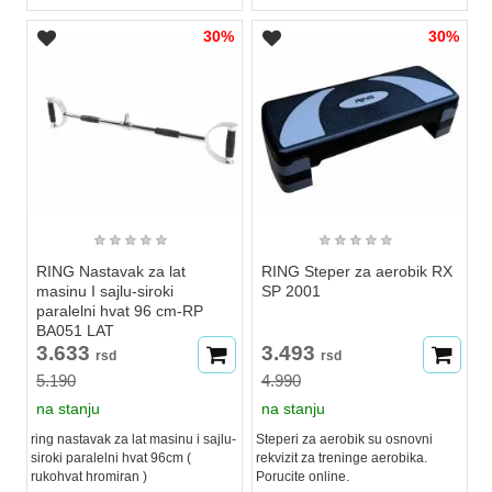
30%
30%
★
★
★
★
★
★
★
★
★
★
RING Nastavak za lat
RING Steper za aerobik RX
masinu I sajlu-siroki
SP 2001
paralelni hvat 96 cm-RP
BA051 LAT
3.633
3.493
rsd
rsd
5.190
4.990
na stanju
na stanju
ring nastavak za lat masinu i sajlu-
Steperi za aerobik su osnovni
siroki paralelni hvat 96cm (
rekvizit za treninge aerobika.
rukohvat hromiran )
Porucite online.