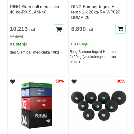
RING Slam ball medicinka
RING Bumper tegovi Hi-
40 kg-RX SLAM-40
temp 1 x 20kg-RX WP020
BUMP-20
10.213
8.890
rsd
rsd
14.590
na stanju
na stanju
Ring Bumper tegovi Hi-temp
Ring Slam ball medicinka 40kg
1x20kg (visokotemperaturna
ploca)
50%
30%