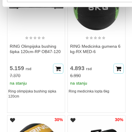
★
★
★
★
★
★
★
★
★
★
RING Olimpijska bushing
RING Medicinka gumena 6
šipka 120cm-RP OB47-120
kg-RX MED-6
5.159
4.893
rsd
rsd
7.370
6.990
na stanju
na stanju
Ring olimpijska bushing sipka
Ring medicinka lopta 6kg
120cm
30%
30%