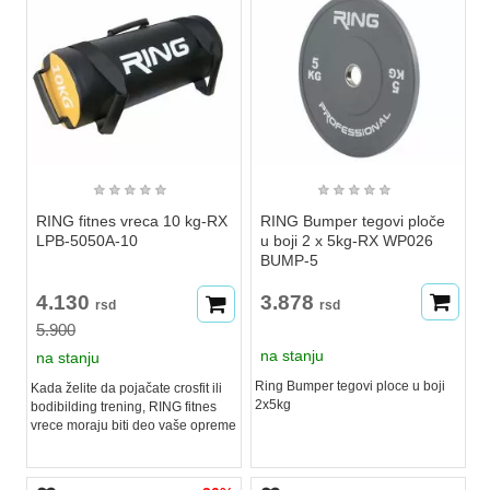
★
★
★
★
★
★
★
★
★
★
RING fitnes vreca 10 kg-RX
RING Bumper tegovi ploče
LPB-5050A-10
u boji 2 x 5kg-RX WP026
BUMP-5
4.130
3.878
rsd
rsd
5.900
na stanju
na stanju
Ring Bumper tegovi ploce u boji
Kada želite da pojačate crosfit ili
2x5kg
bodibilding trening, RING fitnes
vrece moraju biti deo vaše opreme