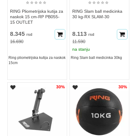
★
★
★
★
★
★
★
★
★
★
RING Pliometrijska kutija za
RING Slam ball medicinka
naskok 15 cm-RP PB055-
30 kg-RX SLAM-30
15 OUTLET
8.345
8.113
rsd
rsd
16.690
11.590
na stanju
Ring pliometrijska kutija za naskok
Ring Slam ball medicinka 30kg
15cm
30%
30%