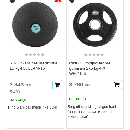
30%
★
★
★
★
★
★
★
★
★
★
RING Slam ball medicinka
RING Olimpijski tegovi
15 kg-RX SLAM-15
gumirani 2x5 kg-RX
WP015-5
3.843
3.780
rsd
rsd
5.490
na stanju
na stanju
Ring olimpijski tegovi gumirani
Ring Slam ball medicinka 15kg
(gumena ploca sa gvozdenim
jezgrom 5kg)