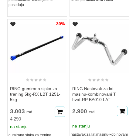
poseduju
30%
★
★
★
★
★
★
★
★
★
★
RING gumirana sipka za
RING Nastavak za lat
trening 5kg-RX LBT 1251-
masinu-kombinovani T
5kg
hvat-RP BA010 LAT
3.003
2.900
rsd
rsd
4.290
na stanju
na stanju
nastavak za lat masinu-kobinovani
gumirana sipka za trening