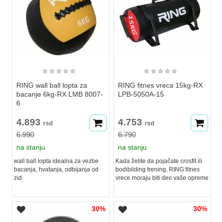
★
★
★
★
★
★
★
★
★
★
RING wall ball lopta za
RING fitnes vreca 15kg-RX
bacanje 6kg-RX LMB 8007-
LPB-5050A-15
6
4.893
4.753
rsd
rsd
6.990
6.790
na stanju
na stanju
wall ball lopta idealna za vezbe
Kada želite da pojačate crosfit ili
bacanja, hvatanja, odbijanja od
bodibilding trening, RING fitnes
zid
vrece moraju biti deo vaše opreme
30%
30%