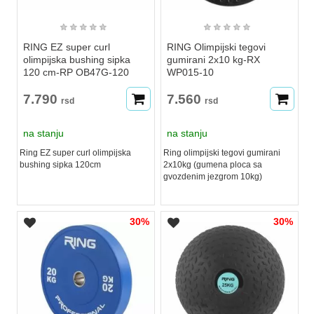
★
★
★
★
★
★
★
★
★
★
RING EZ super curl
RING Olimpijski tegovi
olimpijska bushing sipka
gumirani 2x10 kg-RX
120 cm-RP OB47G-120
WP015-10
7.790
7.560
rsd
rsd
na stanju
na stanju
Ring EZ super curl olimpijska
Ring olimpijski tegovi gumirani
bushing sipka 120cm
2x10kg (gumena ploca sa
gvozdenim jezgrom 10kg)
30%
30%