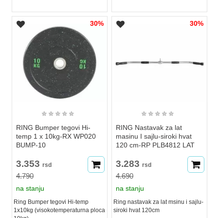
30%
30%
★
★
★
★
★
★
★
★
★
★
RING Bumper tegovi Hi-
RING Nastavak za lat
temp 1 x 10kg-RX WP020
masinu I sajlu-siroki hvat
BUMP-10
120 cm-RP PLB4812 LAT
3.353
3.283
rsd
rsd
4.790
4.690
na stanju
na stanju
Ring Bumper tegovi Hi-temp
Ring nastavak za lat msinu i sajlu-
1x10kg (visokotemperaturna ploca
siroki hvat 120cm