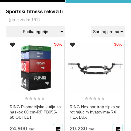
Sportski fitness rekviziti
(proizvoda: 191)
Podkategorije
Sortiraj prema
50%
30%
★
★
★
★
★
★
★
★
★
★
RING Pliometrijska kutija za
RING Hex bar trap sipka sa
naskok 60 cm-RP PB055-
rotirajucim hvatovima-RX
60 OUTLET
HEX LUX
24.900
20.230
rsd
rsd