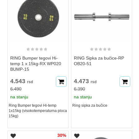
★
★
★
★
★
★
★
★
★
★
RING Bumper tegovi Hi-
RING Sipka za bučice-RP
temp 1 x 15kg-RX WP020
OB20-51
BUMP-15
4.543
4.473
rsd
rsd
6.490
6.390
na stanju
na stanju
Ring Bumper tegovi Hi-temp
Ring sipka za bučice
1x15kg (visokotemperaturna ploca
15kg)
30%