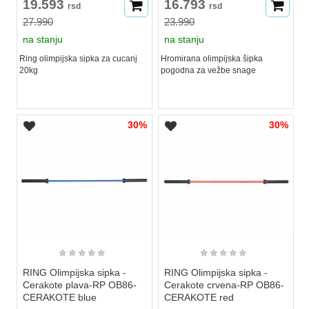
19.593
16.793
rsd
rsd
27.990
23.990
na stanju
na stanju
Ring olimpijska sipka za cucanj
Hromirana olimpijska šipka
20kg
pogodna za vežbe snage
30%
30%
★
★
★
★
★
★
★
★
★
★
RING Olimpijska sipka -
RING Olimpijska sipka -
Cerakote plava-RP OB86-
Cerakote crvena-RP OB86-
CERAKOTE blue
CERAKOTE red