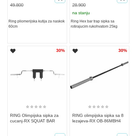
49.800
28.900
na stanju
Ring pliomerijska kutija za naskok
Ring Hex bar trap sipka sa
60cm
rotirajucim rukohvatom 25kg
30%
30%
★
★
★
★
★
★
★
★
★
★
RING Olimpijska sipka za
RING olimpijska sipka sa 8
cucanj-RX SQUAT BAR
lezajeva-RX OB-86MBH4