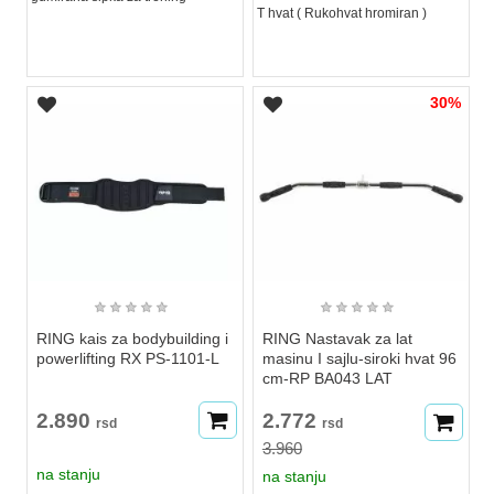
T hvat ( Rukohvat hromiran )
30%
★
★
★
★
★
★
★
★
★
★
RING kais za bodybuilding i
RING Nastavak za lat
powerlifting RX PS-1101-L
masinu I sajlu-siroki hvat 96
cm-RP BA043 LAT
2.890
2.772
rsd
rsd
3.960
na stanju
na stanju