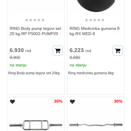
★
★
★
★
★
★
★
★
★
★
RING Body pump tegovi set
RING Medicinka gumena 8
20 kg-RP PS002-PUMP20
kg-RX MED-8
6.930
6.223
rsd
rsd
9.900
8.890
na stanju
na stanju
Ring Body pump tegovi set 20kg
Ring medicinka gumena 8kg
30%
30%