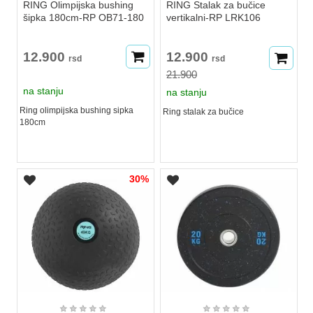
RING Olimpijska bushing
RING Stalak za bučice
šipka 180cm-RP OB71-180
vertikalni-RP LRK106
12.900
12.900
rsd
rsd
21.900
na stanju
na stanju
Ring olimpijska bushing sipka
Ring stalak za bučice
180cm
30%
★
★
★
★
★
★
★
★
★
★