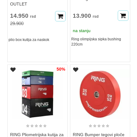
OUTLET
14.950
13.900
rsd
rsd
29.900
na stanju
Ring olimpijska sipka bushing
plio box kutija za naskok
220cm
50%
★
★
★
★
★
★
★
★
★
★
RING Pliometrijska kutija za
RING Bumper tegovi ploče