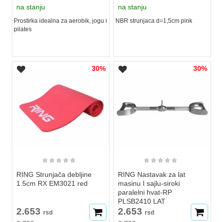
na stanju
na stanju
Prostirka idealna za aerobik, jogu i
NBR strunjaca d=1,5cm pink
pilates
30%
30%
★
★
★
★
★
★
★
★
★
★
RING Strunjača debljine
RING Nastavak za lat
1.5cm RX EM3021 red
masinu I sajlu-siroki
paralelni hvat-RP
PLSB2410 LAT
2.653
2.653
rsd
rsd