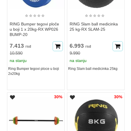
★
★
★
★
★
★
★
★
★
★
RING Bumper tegovi ploče
RING Slam ball medicinka
u boji 1 x 20kg-RX WP026
25 kg-RX SLAM-25
BUMP-20
7.413
6.993
rsd
rsd
10.590
9.990
na stanju
na stanju
Ring Bumper tegovi ploce u boji
Ring Slam ball medicinka 25kg
2x20kg
30%
30%