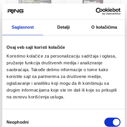
Saglasnost
Detalji
O kolačićima
★
★
★
★
★
★
★
★
★
★
Amino Pills 330tab Amix
Gluta Pure, 400gr UN
Ovaj veb sajt koristi kolačiće
Koristimo kolačiće za personalizaciju sadržaja i oglasa,
2.490 rsd
2.500 rsd
pružanje funkcija društvenih medija i analiziranje
saobraćaja. Takođe delimo informacije o tome kako
koristite sajt sa partnerima za društvene medije,
oglašavanje i analitiku koji mogu da ih kombinuju sa
drugim informacijama koje ste im dali ili koje su prikupili
na osnovu korišćenja usluga.
RASPRODATO
RASPRODATO
Избор
Neophodni
сагласности