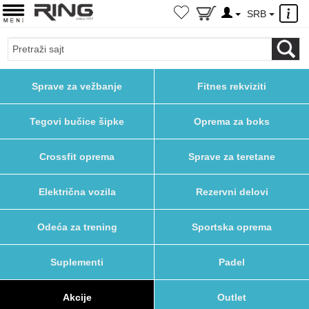
×
SRB
Sprave za vežbanje
Fitnes rekviziti
Tegovi bučice šipke
Oprema za boks
Crossfit oprema
Sprave za teretane
Električna vozila
Rezervni delovi
Odeća za trening
Sportska oprema
Suplementi
Padel
Akcije
Outlet