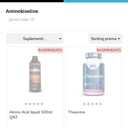
Aminokiseline
(proizvoda: 0)
Suplementi...
Sortiraj prema
RASPRODATO
RASPRODATO
★
★
★
★
★
★
★
★
★
★
Amino Acid liquid 500ml
Theanine
QNT