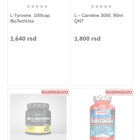
★
★
★
★
★
★
★
★
★
★
L-Tyrosine, 100tcap,
L – Carnitine 3000, 80ml
BioTechUsa
QNT
1.640 rsd
1.800 rsd
RASPRODATO
RASPRODATO