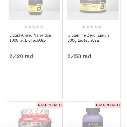
★
★
★
★
★
★
★
★
★
★
Liquid Amino Narandža
Glutamine Zero, Limun
1000ml, BioTechUsa
300g BioTechUsa
2.420 rsd
2.450 rsd
RASPRODATO
RASPRODATO